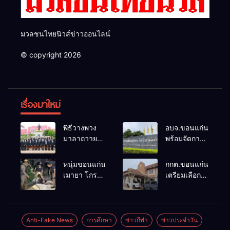
มวลชนไทยนิวส์ข่าวออนไลน์
© copyright 2026
เรื่องมาใหม่
พิธีวางพวง
อบจ.ขอนแก่น
มาลาถวาย
พร้อมจัดการ
ราชสักการะ
เลือกตั้ง นา
เนื่องในวันรพี
ยกฯ 27 ก.ย.
หนุ่มขอนแก่น
กกต.ขอนแก่น
ประจำปี
รับสมัคร 17-
เมายา โกรธที่
เตรียมเลือกตั้ง
2569 และ
21 ส.ค. ทุกคน
ครอบครัวขาย
นายก
การแข่งขัน
มีสิทธิ์ลง
ที่ดินแล้วไม่
อบจ.ใหม่
ฟุตบอลวันรพี
สมัครรับการ
แบ่งเงินให้ใช้
ภายใน 60 วัน
เพื่อเชื่อม
เลือกตั้งหาก
คว้าหนังสติ๊ก
ด้วยการ เปิด
Anti-Fake News
การศึกษา
ข่าวกีฬา
ข่าวประจำวัน
ความสัมพันธ์
คุณสมบัติครบ
ยิง ห้องทำงาน
รับสมัครใหม่