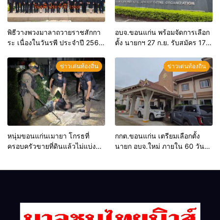
พิธีวางพวงมาลาถวายราชสักกา
อบจ.ขอนแก่น พร้อมจัดการเลือก
ระ เนื่องในวันรพี ประจำปี 2569
ตั้ง นายกฯ 27 ก.ย. รับสมัคร 17-
และการแข่งขันฟุตบอลวันรพี
21 ส.ค. ทุกคนมีสิทธิ์ลงสมัครรับ
เพื่อเชื่อมความสัมพันธ์อันดีของ
การเลือกตั้งหากคุณสมบัติครบ
ข่าวเด่นท้องถิ่น
ข่าวเด่นท้องถิ่น
หน่วยงานในกระบวนการ
มั่นใจคนใช้สิทธิ์ทะลุ 70%
ยุติธรรม
หนุ่มขอนแก่นเมายา โกรธที่
กกต.ขอนแก่น เตรียมเลือกตั้ง
ครอบครัวขายที่ดินแล้วไม่แบ่ง
นายก อบจ.ใหม่ ภายใน 60 วัน
เงินให้ใช้ คว้าหนังสติ๊กยิง ห้อง
ด้วยการ เปิดรับสมัครใหม่ทั้งหมด
ทำงาน ผกก.ฯ 2 นัด ตำรวจคุมตัว
พร้อมระบุ “วัฒนา”ลงสมัครได้
ได้ทันควัน
เพราะไม่มีความผิด และ กกต.ยก
คำร้องไปแล้ว