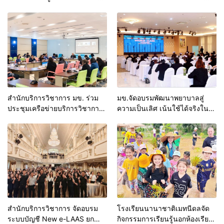
ต้น” ยกระดับศักยภาพเจ้าหน้าที่
“กลุ่มคูณแดงใหญ่” บุกเวทีระดับ
ท้องถิ่นรับมืออัคคีภัยตาม
ชาติ NCPD 2026 เปลี่ยน “ผ้า
มาตรฐานสากล
เหลือ” สู่รายได้ที่ยั่งยืน
สำนักบริการวิชาการ มข. ร่วม
มข.จัดอบรมพัฒนาพยาบาลสู่
ประชุมเครือข่ายบริการวิชาการ
ความเป็นเลิศ เน้นใช้ได้จริงใน
สถาบันอุดมศึกษาไทย (คบอ.) มุ่ง
ระบบบริการสุขภาพ
สร้างเครือข่ายและยกระดับงาน
วิชาการรับใช้สังคม
สำนักบริการวิชาการ จัดอบรม
โรงเรียนนานาชาติเมทนีดลจัด
ระบบบัญชี New e-LAAS ยก
กิจกรรมการเรียนรู้นอกห้องเรียน