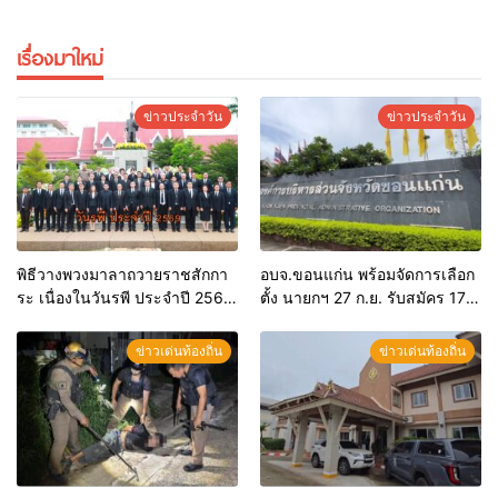
เรื่องมาใหม่
ข่าวประจำวัน
ข่าวประจำวัน
พิธีวางพวงมาลาถวายราชสักกา
อบจ.ขอนแก่น พร้อมจัดการเลือก
ระ เนื่องในวันรพี ประจำปี 2569
ตั้ง นายกฯ 27 ก.ย. รับสมัคร 17-
และการแข่งขันฟุตบอลวันรพี
21 ส.ค. ทุกคนมีสิทธิ์ลงสมัครรับ
เพื่อเชื่อมความสัมพันธ์อันดีของ
การเลือกตั้งหากคุณสมบัติครบ
ข่าวเด่นท้องถิ่น
ข่าวเด่นท้องถิ่น
หน่วยงานในกระบวนการ
มั่นใจคนใช้สิทธิ์ทะลุ 70%
ยุติธรรม