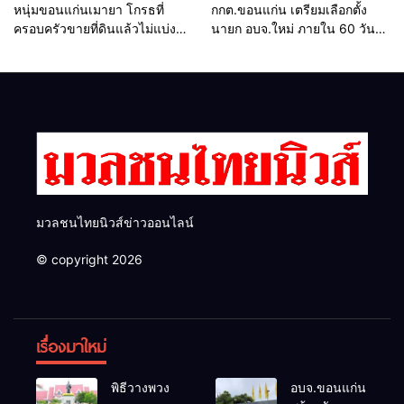
หนุ่มขอนแก่นเมายา โกรธที่
กกต.ขอนแก่น เตรียมเลือกตั้ง
ครอบครัวขายที่ดินแล้วไม่แบ่ง
นายก อบจ.ใหม่ ภายใน 60 วัน
เงินให้ใช้ คว้าหนังสติ๊กยิง ห้อง
ด้วยการ เปิดรับสมัครใหม่ทั้งหมด
ทำงาน ผกก.ฯ 2 นัด ตำรวจคุมตัว
พร้อมระบุ “วัฒนา”ลงสมัครได้
ได้ทันควัน
เพราะไม่มีความผิด และ กกต.ยก
คำร้องไปแล้ว
มวลชนไทยนิวส์ข่าวออนไลน์
© copyright 2026
เรื่องมาใหม่
พิธีวางพวง
อบจ.ขอนแก่น