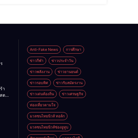
Anti-Fake News
การศึกษา
ข่าวกีฬา
ข่าวประจำวัน
าร
ข่าวพลังงาน
ข่าวยานยนต์
 จัด
ูตร
ข่าวรอบทิศ
ข่าวรับสมัตรงาน
ร้า
้นต้น”
ข่าวเด่นท้องถิ่น
ข่าวเศรษฐกิจ
สตร์
กยภาพ
้องถิ่น
ท่องเที่ยวตามใจ
ll”
ัย
้าง
ฐาน
มวลชนไทยนิวส์ ทอล์ก
ความ
ชว์
มวลชนไทยนิวส์ช่องยูทูบ
ปลีก