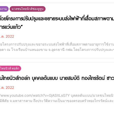
ังงาน
มวลชนไทยนิวส์ช่องยูทูบ
ดยโครงการปรับปรุงและขยายระบบส่งไฟฟ้าที่เสื่อมสภาพตามอ
ารแว่นแก้ว”
.ค. 2022
ยโครงการปรับปรุงและขยายระบบส่งไฟฟ้าที่เสื่อมสภาพตามอายุการใช้งานจัด
ียนบ้านหนองขาม จ.อุดรธานี กฟผ.โดยโครงการปรับปรุงและขยายระบบส่งไฟฟ้าที่เสื่อมสภาพตามอายุการใช้งาน
วยแพทย์เคลื่อนที่โครงการแว่นแก้ว”แก่ผู้มีปัญหาด้านสายตา ณ โรงเรียนบ้า
.ที่ผ่านมา ณ หอประชุม โรงเรียนบ
ทยนิวส์ ทอล์ก
ไทยนิวส์ทอล์ก บุคคลต้นแบบ นายสมบัติ ทองไกรรัตน์ ชาว
.ค. 2022
ube.com/watch?v=GjASItLsG7Y บุคคลต้นแบบ/มวลชนไทยนิวส์ได้มีโอกาศเข้าสัมภาษณ์นายสมบัติ ทองไกรรัตน์ ชาว
ูมิพิสัย จ.มหาสารคาม ถึงประวัติความเป็นมาของครอบครัวทองไกรรัตน์แล
ม ถือคติว่า ขยัน ประหยัด ซื่อสัตย์ มาโดยตลอดจนสามรถดำรงชีพได้แลพป
กท่านติดตามชมได้ในคลิปสัมภาษณ์พิเศษใน