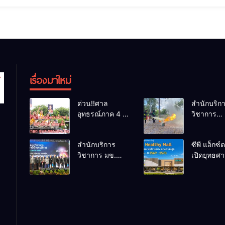
เรื่องมาใหม่
ด่วน!!ศาล
สำนักบริก
อุทธรณ์ภาค 4 มี
วิชาการ
คำสั่งให้ เลือกตั้ง
ม.ขอนแก่น
นายก
อบรมหลักส
สำนักบริการ
ซีพี แอ็กซ์ต
อบจ.ขอนแก่น
“ดับเพลิงขั
วิชาการ มข.
เปิดยุทธศา
ใหม่
ยกระดับศั
โชว์พลัง
“Happy &
เจ้าหน้าที่ท
นวัตกรรมสร้าง
Healthy Ma
รับมืออัคคีภ
อาชีพ นำ “กลุ่ม
เดินหน้าสร
ตามมาตร
คูณแดงใหญ่” บุก
พื้นที่แห่ง
สากล
เวทีระดับชาติ
สุข พร้อมโ
NCPD 2026
ต้นแบบค้า