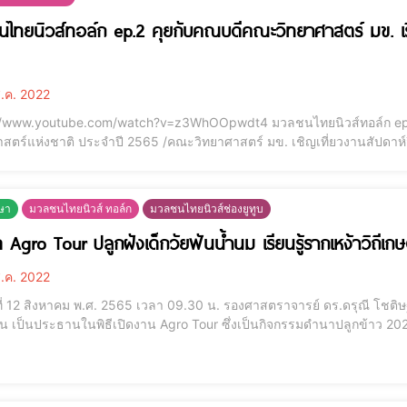
ไทยนิวส์ทอล์ก ep.2 คุยกับคณบดีคณะวิทยาศาสตร์ มข. เรื่
.ค. 2022
utube.com/watch?v=z3WhOOpwdt4 มวลชนไทยนิวส์ทอล์ก ep.2 คุยกับคณบดีคณะวิทยาศาสตร์ มข. เรื่องสัปดาห์
าสตร์แห่งชาติ ประจำปี 2565 /คณะวิทยาศาสตร์ มข. เชิญเที่ยวงานสัปดาห
ษา
มวลชนไทยนิวส์ ทอล์ก
มวลชนไทยนิวส์ช่องยูทูบ
ด Agro Tour ปลูกฝังเด็กวัยฟันน้ำนม เรียนรู้รากเหง้าวิถีเก
.ค. 2022
ันที่ 12 สิงหาคม พ.ศ. 2565 เวลา 09.30 น. รองศาสตราจารย์ ดร.ดรุณี โช
น เป็นประธานในพิธีเปิดงาน Agro Tour ซึ่งเป็นกิจกรรมดำนาปลูกข้าว 2022
ยาลัยขอนแก่น ฝ่ายอนุบาลศึกษา ระหว่างวันที่ 11 – 12 สิงหาคม พ.ศ. 256
ส คณะเกษตรศาสตร์ มหาวิทยาลัยขอนแก่น โดยมีผู