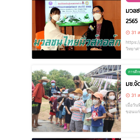
มวลชน
2565
31 ส
https://www.yo
วิทยาศ
การศึก
มข.จั
31 ส
เมื่อว
ขอนแก่
มหาวิท
สายรหั