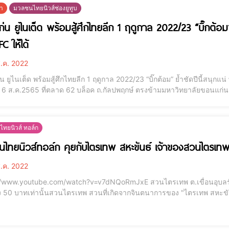
ฬา
มวลชนไทยนิวส์ช่องยูทูบ
่น ยูไนเต็ด พร้อมสู้ศึกไทยลีก 1 ฤดูกาล 2022/23 “บิ๊กต้อม” 
FC ให้ได้
.ค. 2022
ยูไนเต็ด พร้อมสู้ศึกไทยลีก 1 ฤดูกาล 2022/23 “บิ๊กต้อม” ย้ำชัดปีนี้สนุกแน่ พร้อมรอลุ้
ที่ 6 ส.ค.2565 ที่ตลาด 62 บล็อค ถ.กัลปพฤกษ์ ตรงข้ามมหาวิทยาลัยขอน
บบบัญชีรายชื่อ พรรคภูมิใจไทย ในฐานะประธานที่ปรึกษาสโมสรฟุตบอลขอน
นแก่น เขต 2 พรรคภูมิใจไทย ป
ทยนิวส์ ทอล์ก
ไทยนิวส์ทอล์ก คุยกับไตรเทพ สหะขันธ์ เจ้าของสวนไตรเ
.ค. 2022
tube.com/watch?v=v7dNQoRmJxE สวนไตรเทพ ต.เขื่อนอุบลรัตน์ อ.อุบลรัตน์ จ.ขอนแก่น พอเศษช่วงนี้ ราคาค่าเข้า
ง 50 บาทเท่านั้นสวนไตรเทพ สวนที่เกิดจากจินตนาการของ "ไตรเทพ สหะขันธ์
ข และเปิดมิติแห่งจินตนาการ ของผู้คน ในยุคปัจจุบัน สวนไตรเทพ ดินแด
กมาย หนึ่งเดียวในโลกที่ไม่ซ้ำใคร