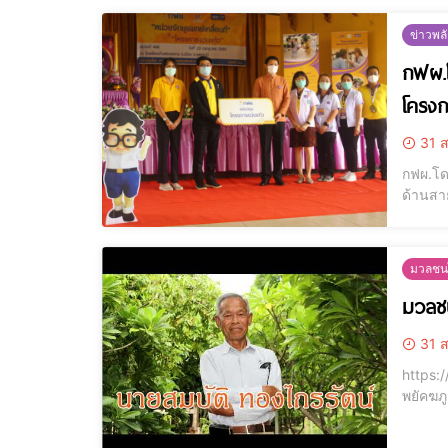
ข่าวพล
กฟผ.โ
โครงก
31 ส
กฟผ.โด
ด้านสายตา ณ โรงเร
จัด”หน่
09.00น
มวลชนไ
มวลชน
31 ส
https://www.yout
พยัคฆภ
เก็บออ
เชิญทุ