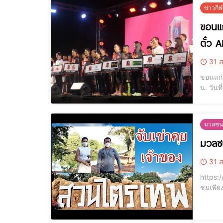
ข่าวกี
ขอนแก
ตั๋ว A
31 ส
ขอนแก่น 
น. วัน
ส.ส.ระ
ส.ส.ขอ
มวลชนไ
มวลชน
31 ส
https://www.you
ชมเพีย
ความสุ
ละครมา