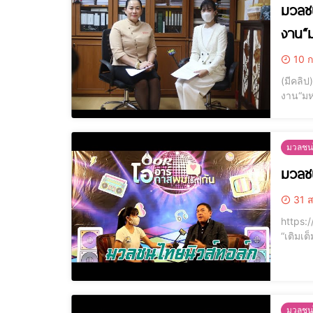
มวลชน
งาน“ม
10 ก
(มีคลิป
งาน“มหกรรมมหาวิทย
กิจกรร
ปีงบปร
มวลชนไ
มวลชน
31 ส
https://www.y
“เติมเต
จำกัด(ม
คิดเห็
มวลชนไ