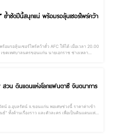
ย้ำชัดปีนี้สนุกแน่ พร้อมรอลุ้นเซอร์ไพร์คว้า
นเซอร์ไพร์คว้าตั๋ว AFC ให้ได้ เมื่อเวลา 20.00
แก่น เขตเทศบาลนครขอนแก่น นายเอกราช ช่างเหลา
แก่น ยูไนเต็ด พร้อมด้วยนายวัฒนา ช่างเหลา
ทพ สวน ดินแดนแห่งโลกแฟนตาซี จินตนาการ
" ทั้งด้านเรื่องราว และตัวละคร เพื่อเป็นดินแดนแห่ง
นแห่งโลกแฟนตาซี จินตนาการ และความฝัน พบกับตัว