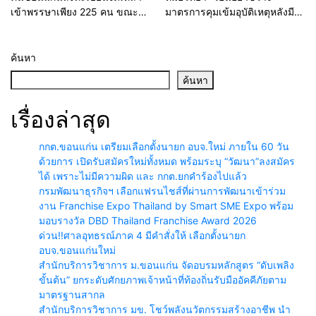
เข้าพรรษาเพียง 225 คน ขณะที่
มาตรการคุมเข้มอุบัติเหตุหลังมี
ร้อยเอ็ดสูงสุดในอีสานทะลุกว่า
ผลบังคับใช้พรุ่งนี้ใครไม่จ่ายค่า
50,000 คน ด้านอุบลราชธานี
ปรับไม่ได้รับป้ายภาษีตัวจริง
พบคนสนใจลงทะเบียนแค่ 1 คน
พร้อมยืนยันทำเพื่อให้ทุกคน
ค้นหา
ปลอดภัยเพราะทุกปีตายนับหมื่น
ค้นหา
เจ็บเป็นล้าน มั่นใจหากทุกคนช่วย
กันสถิติลดฮวบแน่
เรื่องล่าสุด
กกต.ขอนแก่น เตรียมเลือกตั้งนายก อบจ.ใหม่ ภายใน 60 วัน
ด้วยการ เปิดรับสมัครใหม่ทั้งหมด พร้อมระบุ “วัฒนา”ลงสมัคร
ได้ เพราะไม่มีความผิด และ กกต.ยกคำร้องไปแล้ว
กรมพัฒนาธุรกิจฯ เลือกแฟรนไชส์ที่ผ่านการพัฒนาเข้าร่วม
งาน Franchise Expo Thailand by Smart SME Expo พร้อม
มอบรางวัล DBD Thailand Franchise Award 2026
ด่วน!!ศาลอุทธรณ์ภาค 4 มีคำสั่งให้ เลือกตั้งนายก
อบจ.ขอนแก่นใหม่
สำนักบริการวิชาการ ม.ขอนแก่น จัดอบรมหลักสูตร “ดับเพลิง
ขั้นต้น” ยกระดับศักยภาพเจ้าหน้าที่ท้องถิ่นรับมืออัคคีภัยตาม
มาตรฐานสากล
สำนักบริการวิชาการ มข. โชว์พลังนวัตกรรมสร้างอาชีพ นำ