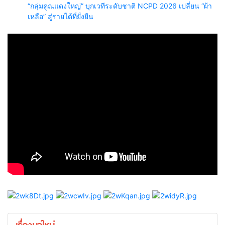
“กลุ่มคูณแดงใหญ่” บุกเวทีระดับชาติ NCPD 2026 เปลี่ยน “ผ้า
เหลือ” สู่รายได้ที่ยั่งยืน