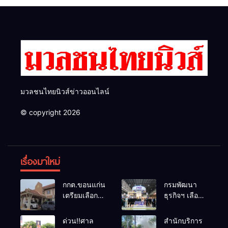
รับมืออัคคีภัยตามมาตรฐาน
สากล
มวลชนไทยนิวส์ข่าวออนไลน์
© copyright 2026
เรื่องมาใหม่
กกต.ขอนแก่น
กรมพัฒนา
เตรียมเลือกตั้ง
ธุรกิจฯ เลือก
นายก
แฟรนไชส์ที่
อบจ.ใหม่
ผ่านการ
ด่วน!!ศาล
สำนักบริการ
ภายใน 60 วัน
พัฒนาเข้า