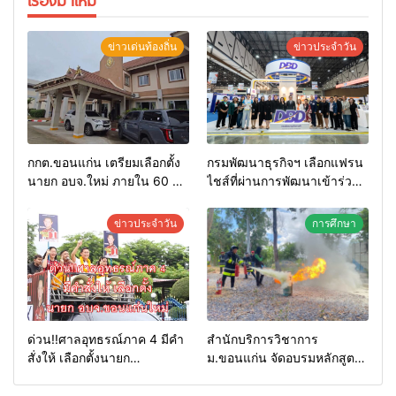
เรื่องมาใหม่
ข่าวเด่นท้องถิ่น
ข่าวประจำวัน
กกต.ขอนแก่น เตรียมเลือกตั้ง
กรมพัฒนาธุรกิจฯ เลือกแฟรน
นายก อบจ.ใหม่ ภายใน 60 วัน
ไชส์ที่ผ่านการพัฒนาเข้าร่วม
ด้วยการ เปิดรับสมัครใหม่
งาน Franchise Expo
ทั้งหมด พร้อมระบุ “วัฒนา”ลง
Thailand by Smart SME
ข่าวประจำวัน
การศึกษา
สมัครได้ เพราะไม่มีความผิด
Expo พร้อมมอบรางวัล DBD
และ กกต.ยกคำร้องไปแล้ว
Thailand Franchise Award
2026
ด่วน!!ศาลอุทธรณ์ภาค 4 มีคำ
สำนักบริการวิชาการ
สั่งให้ เลือกตั้งนายก
ม.ขอนแก่น จัดอบรมหลักสูตร
อบจ.ขอนแก่นใหม่
“ดับเพลิงขั้นต้น” ยกระดับ
ศักยภาพเจ้าหน้าที่ท้องถิ่น