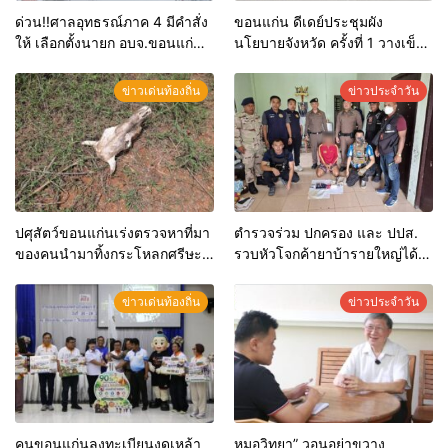
ด่วน!!ศาลอุทธรณ์ภาค 4 มีคำสั่ง
ขอนแก่น ดีเดย์ประชุมผัง
ให้ เลือกตั้งนายก อบจ.ขอนแก่น
นโยบายจังหวัด ครั้งที่ 1 วางเข็ม
ใหม่
ทิศพัฒนาพื้นที่ รับยุทธศาสตร์
ชาติ 20 ปี
ข่าวเด่นท้องถิ่น
ข่าวประจำวัน
ปศุสัตว์ขอนแก่นเร่งตรวจหาที่มา
ตำรวจร่วม ปกครอง และ ปปส.
ของคนนำมาทิ้งกระโหลกศรีษะ
รวบหัวโจกค้ายาบ้ารายใหญ่ได้
วัวริมถนน คาดผู้ประกอบการใน
ตัวพร้อมของกลางอื้อ สารภาพสิ้น
พื้นที่มักง่าย หากตรวจพบมีความ
เพื่อนนำมาฝากไว้และบอกจะมี
ข่าวเด่นท้องถิ่น
ข่าวประจำวัน
ผิดทันที
คนมารับ รอแล้วแต่ยังไม่มา กลับ
ถูกตำรวจมาจับกุมตัวก่อน
คนขอนแก่นลงทะเบียนงดเหล้า
หมอวิทยา” วอนอย่าขวาง