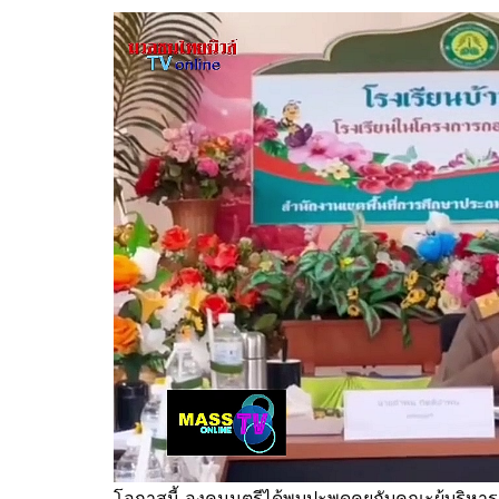
โอกาสนี้ องคมนตรีได้พบปะพูดคุยกับคณะผู้บริ