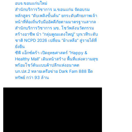
อบจ.ขอนแก่นใหม่
สำนักบริการวิชาการ ม.ขอนแก่น จัดอบรม
หลักสูตร “ดับเพลิงขั้นต้น” ยกระดับศักยภาพเจ้า
หน้าที่ท้องถิ่นรับมืออัคคีภัยตามมาตรฐานสากล
สำนักบริการวิชาการ มข. โชว์พลังนวัตกรรม
สร้างอาชีพ นำ “กลุ่มคูณแดงใหญ่” บุกเวทีระดับ
ชาติ NCPD 2026 เปลี่ยน “ผ้าเหลือ” สู่รายได้ที่
ยั่งยืน
ซีพี แอ็กซ์ตร้า เปิดยุทธศาสตร์ “Happy &
Healthy Mall” เดินหน้าสร้าง พื้นที่แห่งความสุข
พร้อมโชว์ต้นแบบค้าปลีกแห่งอนาคต
บก.ปส.2 ทลายเครือข่าย Dark Fam 888 ยึด
ทรัพย์ กว่า 93 ล้าน