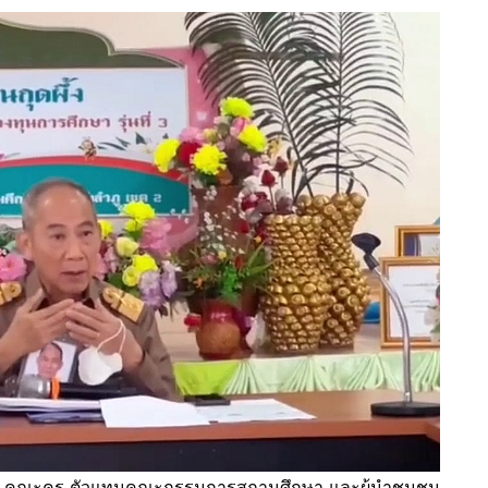
หาร คณะครู ตัวแทนคณะกรรมการสถานศึกษา และผู้นำชุมชน