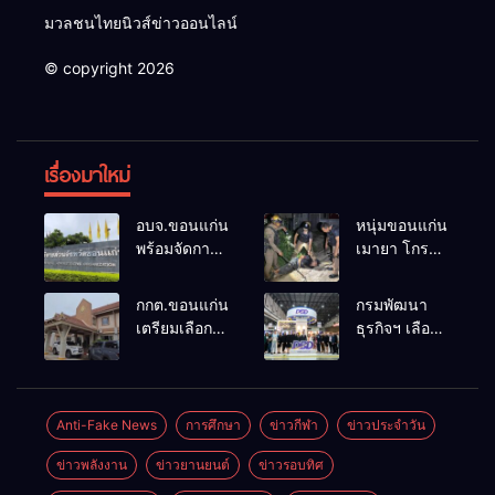
มวลชนไทยนิวส์ข่าวออนไลน์
© copyright 2026
เรื่องมาใหม่
อบจ.ขอนแก่น
หนุ่มขอนแก่น
พร้อมจัดการ
เมายา โกรธที่
เลือกตั้ง นา
ครอบครัวขาย
ยกฯ 27 ก.ย.
ที่ดินแล้วไม่
กกต.ขอนแก่น
กรมพัฒนา
รับสมัคร 17-
แบ่งเงินให้ใช้
เตรียมเลือกตั้ง
ธุรกิจฯ เลือก
21 ส.ค. ทุกคน
คว้าหนังสติ๊ก
นายก
แฟรนไชส์ที่
มีสิทธิ์ลง
ยิง ห้องทำงาน
อบจ.ใหม่
ผ่านการ
สมัครรับการ
ผกก.ฯ 2 นัด
ภายใน 60 วัน
พัฒนาเข้า
เลือกตั้งหาก
ตำรวจคุมตัว
ด้วยการ เปิด
ร่วม
Anti-Fake News
การศึกษา
ข่าวกีฬา
ข่าวประจำวัน
คุณสมบัติครบ
ได้ทันควัน
รับสมัครใหม่
งาน Franchise
มั่นใจคนใช้
ข่าวพลังงาน
ข่าวยานยนต์
ข่าวรอบทิศ
ทั้งหมด พร้อม
Expo
สิทธิ์ทะลุ 70%
ระบุ
Thailand by