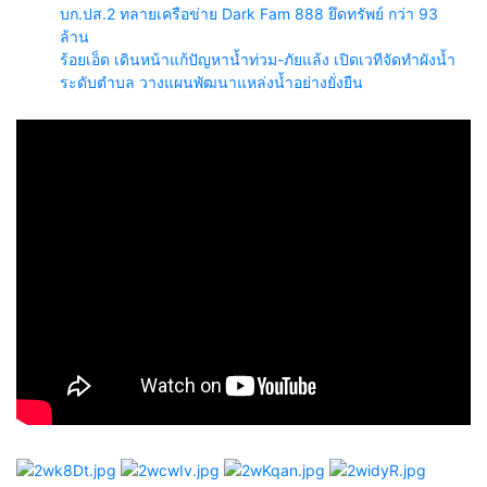
บก.ปส.2 ทลายเครือข่าย Dark Fam 888 ยึดทรัพย์ กว่า 93
ล้าน
ร้อยเอ็ด เดินหน้าแก้ปัญหาน้ำท่วม-ภัยแล้ง เปิดเวทีจัดทำผังน้ำ
ระดับตำบล วางแผนพัฒนาแหล่งน้ำอย่างยั่งยืน