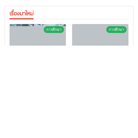
เรื่องมาใหม่
การศึกษา
การศึกษา
สำนักบริการวิชาการ
สำนักบริการวิชาการ มข. โชว์
ม.ขอนแก่น จัดอบรมหลักสูตร
พลังนวัตกรรมสร้างอาชีพ นำ
“ดับเพลิงขั้นต้น” ยกระดับ
“กลุ่มคูณแดงใหญ่” บุกเวที
ศักยภาพเจ้าหน้าที่ท้องถิ่น
ระดับชาติ NCPD 2026
ข่าวเศรษฐกิจ
ข่าวประจำวัน
รับมืออัคคีภัยตามมาตรฐาน
เปลี่ยน “ผ้าเหลือ” สู่รายได้ที่
สากล
ยั่งยืน
ซีพี แอ็กซ์ตร้า เปิดยุทธศาสตร์
บก.ปส.2 ทลายเครือข่าย Dark
“Happy & Healthy Mall” เดิน
Fam 888 ยึดทรัพย์ กว่า 93