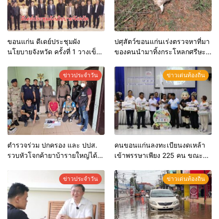
ขอนแก่น ดีเดย์ประชุมผัง
ปศุสัตว์ขอนแก่นเร่งตรวจหาที่มา
นโยบายจังหวัด ครั้งที่ 1 วางเข็ม
ของคนนำมาทิ้งกระโหลกศรีษะ
ทิศพัฒนาพื้นที่ รับยุทธศาสตร์
วัวริมถนน คาดผู้ประกอบการใน
ชาติ 20 ปี
พื้นที่มักง่าย หากตรวจพบมีความ
ข่าวประจำวัน
ข่าวเด่นท้องถิ่น
ผิดทันที
ตำรวจร่วม ปกครอง และ ปปส.
คนขอนแก่นลงทะเบียนงดเหล้า
รวบหัวโจกค้ายาบ้ารายใหญ่ได้
เข้าพรรษาเพียง 225 คน ขณะที่
ตัวพร้อมของกลางอื้อ สารภาพสิ้น
ร้อยเอ็ดสูงสุดในอีสานทะลุกว่า
เพื่อนนำมาฝากไว้และบอกจะมี
50,000 คน ด้านอุบลราชธานี
ข่าวประจำวัน
ข่าวเด่นท้องถิ่น
คนมารับ รอแล้วแต่ยังไม่มา กลับ
พบคนสนใจลงทะเบียนแค่ 1 คน
ถูกตำรวจมาจับกุมตัวก่อน