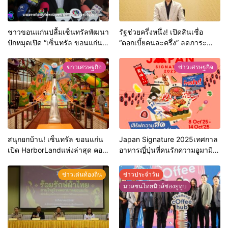
ชาวขอนแก่นปลื้มเซ็นทรัลพัฒนา
รัฐช่วยครึ่งหนึ่ง! เปิดสินเชื่อ
ปักหมุดเปิด “เซ็นทรัล ขอนแก่น
“ดอกเบี้ยคนละครึ่ง” ลดภาระ
แคมปัส” ดันขอนแก่นสู่ Regional
เกษตรกร กู้สูงสุด 1 แสน รัฐจ่าย
Hub เมืองอนาคต เปิดยิ่งใหญ่ 20
ดอกเบี้ย 3% ดันเกษตรแม่นยำ
ข่าวเศรษฐกิจ
ข่าวเศรษฐกิจ
พ.ค.นี้
สนุกยกบ้าน! เซ็นทรัล ขอนแก่น
Japan Signature 2025เทศกาล
เปิด HarborLandแห่งล่าสุด คอน
อาหารญี่ปุ่นที่คนรักความอูมามิ
เซปต์ “Bugs Festival” โลกแมลง
ต้องไม่พลาดกับVibe สไตล์ญี่ปุ่นที่
จิ๋ว ย้ำแลนด์มาร์คแห่งความสุข
ศูนย์การค้าเซ็นทรัลขอนแก่น
ข่าวเด่นท้องถิ่น
ข่าวประจำวัน
ภาคอีสาน
ตั้งแต่8ต.ค. 68ถึง14ต.ค. 68
มวลชนไทยนิวส์ช่องยูทูบ