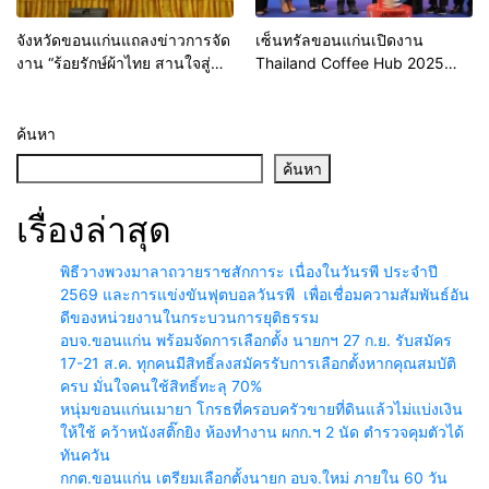
จังหวัดขอนแก่นแถลงข่าวการจัด
เซ็นทรัลขอนแก่นเปิดงาน
งาน “ร้อยรักษ์ผ้าไทย สานใจสู่
Thailand Coffee Hub 2025
โรงพยาบาลขอนแก่น”
รวมร้านกาแฟดังระดับประเทศ
กูรูกาแฟตัวจริง 3-8 มิถุนายน
2568 นี้
ค้นหา
ค้นหา
เรื่องล่าสุด
พิธีวางพวงมาลาถวายราชสักการะ เนื่องในวันรพี ประจำปี
2569 และการแข่งขันฟุตบอลวันรพี เพื่อเชื่อมความสัมพันธ์อัน
ดีของหน่วยงานในกระบวนการยุติธรรม
อบจ.ขอนแก่น พร้อมจัดการเลือกตั้ง นายกฯ 27 ก.ย. รับสมัคร
17-21 ส.ค. ทุกคนมีสิทธิ์ลงสมัครรับการเลือกตั้งหากคุณสมบัติ
ครบ มั่นใจคนใช้สิทธิ์ทะลุ 70%
หนุ่มขอนแก่นเมายา โกรธที่ครอบครัวขายที่ดินแล้วไม่แบ่งเงิน
ให้ใช้ คว้าหนังสติ๊กยิง ห้องทำงาน ผกก.ฯ 2 นัด ตำรวจคุมตัวได้
ทันควัน
กกต.ขอนแก่น เตรียมเลือกตั้งนายก อบจ.ใหม่ ภายใน 60 วัน