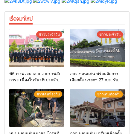
เรื่องมาใหม่
ข่าวประจำวัน
ข่าวประจำวัน
พิธีวางพวงมาลาถวายราชสัก
อบจ.ขอนแก่น พร้อมจัดการ
การะ เนื่องในวันรพี ประจำปี
เลือกตั้ง นายกฯ 27 ก.ย. รับ
2569 และการแข่งขันฟุตบอล
สมัคร 17-21 ส.ค. ทุกคนมีสิทธิ์
วันรพี เพื่อเชื่อมความสัมพันธ์
ลงสมัครรับการเลือกตั้งหาก
ข่าวเด่นท้องถิ่น
ข่าวเด่นท้องถิ่น
อันดีของหน่วยงานใน
คุณสมบัติครบ มั่นใจคนใช้
กระบวนการยุติธรรม
สิทธิ์ทะลุ 70%
หนุ่มขอนแก่นเมายา โกรธที่
กกต.ขอนแก่น เตรียมเลือกตั้ง