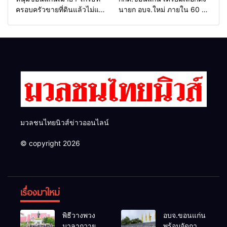
ครอบครัวขายที่ดินแล้วไม่แบ่ง
นายก อบจ.ใหม่ ภายใน 60 วัน
เงินให้ใช้ คว้าหนังสติ๊กยิง ห้อง
ด้วยการ เปิดรับสมัครใหม่
ทำงาน ผกก.ฯ 2 นัด ตำรวจคุม
ทั้งหมด พร้อมระบุ “วัฒนา”ลง
ตัวได้ทันควัน
สมัครได้ เพราะไม่มีความผิด
และ กกต.ยกคำร้องไปแล้ว
มวลชนไทยนิวส์ข่าวออนไลน์
© copyright 2026
เรื่องมาใหม่
พิธีวางพวง
อบจ.ขอนแก่น
มาลาถวาย
พร้อมจัดการ