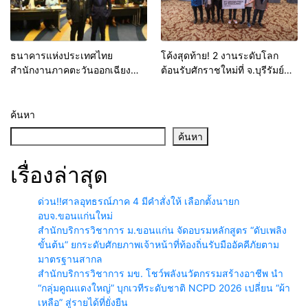
ธนาคารแห่งประเทศไทย
โค้งสุดท้าย! 2 งานระดับโลก
สำนักงานภาคตะวันออกเฉียง
ต้อนรับศักราชใหม่ที่ จ.บุรีรัมย์
เหนือ จัดโครงการสัญจรประจำปี
“บุรีรัมย์มาราธอน-โมโตจีพี” ปี
ภายใต้ชื่อ “แบงก์ชาติอีสาน
2025 กับวันประวัติศาตร์ของ
สัญจรเมืองแปะ”
มหานครแห่งกีฬา
ค้นหา
ค้นหา
เรื่องล่าสุด
ด่วน!!ศาลอุทธรณ์ภาค 4 มีคำสั่งให้ เลือกตั้งนายก
อบจ.ขอนแก่นใหม่
สำนักบริการวิชาการ ม.ขอนแก่น จัดอบรมหลักสูตร “ดับเพลิง
ขั้นต้น” ยกระดับศักยภาพเจ้าหน้าที่ท้องถิ่นรับมืออัคคีภัยตาม
มาตรฐานสากล
สำนักบริการวิชาการ มข. โชว์พลังนวัตกรรมสร้างอาชีพ นำ
“กลุ่มคูณแดงใหญ่” บุกเวทีระดับชาติ NCPD 2026 เปลี่ยน “ผ้า
เหลือ” สู่รายได้ที่ยั่งยืน