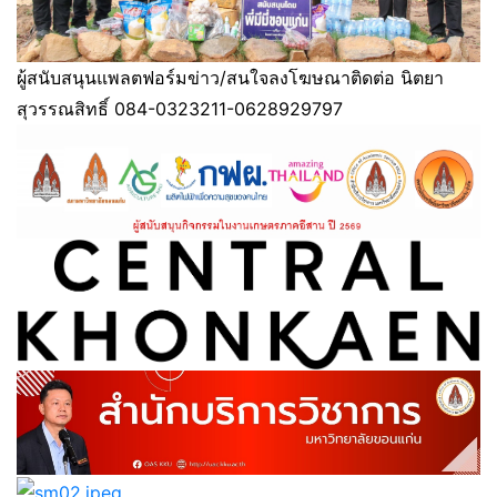
ผู้สนับสนุนแพลตฟอร์มข่าว/สนใจลงโฆษณาติดต่อ นิตยา
สุวรรณสิทธิ์ 084-0323211-0628929797