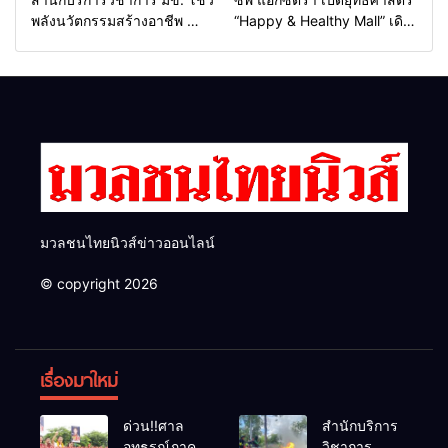
พลังนวัตกรรมสร้างอาชีพ นำ
“Happy & Healthy Mall” เดิน
“กลุ่มคูณแดงใหญ่” บุกเวที
หน้าสร้าง พื้นที่แห่งความสุข
ระดับชาติ NCPD 2026
พร้อมโชว์ต้นแบบค้าปลีกแห่ง
เปลี่ยน “ผ้าเหลือ” สู่รายได้ที่
อนาคต
ยั่งยืน
มวลชนไทยนิวส์ข่าวออนไลน์
© copyright 2026
เรื่องมาใหม่
ด่วน!!ศาล
สำนักบริการ
อุทธรณ์ภาค 4
วิชาการ