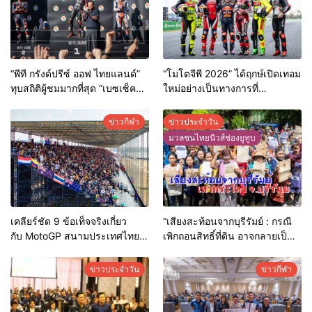
“พีที กรังด์ปรีซ์ ออฟ ไทยแลนด์”
“โมโตจีพี 2026” ได้ฤกษ์เปิดเทอม
ทุบสถิติผู้ชมมากที่สุด “เบซเซ็คคี”
ใหม่อย่างเป็นทางการที่
ผงาดแชมป์สนามแรก – “มาร์
“บุรีรัมย์” “พี่น้องมาร์เกซ-เบซเซ็ค
เกซ” ดวงแตกยางระเบิด
คี” นำทัพแถลงข่าวก่อนดวลเดือด
ข่าวกีฬา
ข่าวประจำวัน
“ไทยจีพี”
มวลชนไทยนิวส์ช่องยูทูบ
เคลียร์ชัด 9 ข้อเท็จจริงเกี่ยว
“เสียงสะท้อนจากบุรีรัมย์ : กรณี
กับ MotoGP สนามประเทศไทย
เพิกถอนสิทธิ์ที่ดิน อาจกลายเป็น
ไม่คุ้มค่า-เอกชนไม่สนับสนุน-
ชนวนใหญ่ดับอนาคตกีฬาและ
ไม่มีคนดู จริงหรือ?
มอเตอร์สปอร์ตไทย”
ข่าวประจำวัน
ข่าวกีฬา