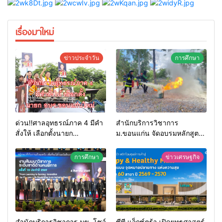
เรื่องมาใหม่
ข่าวประจำวัน
การศึกษา
ด่วน!!ศาลอุทธรณ์ภาค 4 มีคำ
สำนักบริการวิชาการ
สั่งให้ เลือกตั้งนายก
ม.ขอนแก่น จัดอบรมหลักสูตร
อบจ.ขอนแก่นใหม่
“ดับเพลิงขั้นต้น” ยกระดับ
ศักยภาพเจ้าหน้าที่ท้องถิ่น
การศึกษา
ข่าวเศรษฐกิจ
รับมืออัคคีภัยตามมาตรฐาน
สากล
สำนักบริการวิชาการ มข. โชว์
ซีพี แอ็กซ์ตร้า เปิดยุทธศาสตร์