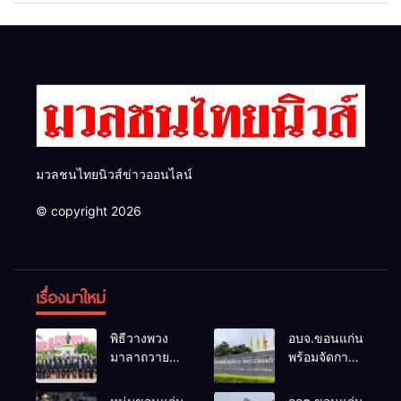
ทำงาน ผกก.ฯ 2 นัด ตำรวจคุม
ทั้งหมด พร้อมระบุ “วัฒนา”ลง
ตัวได้ทันควัน
สมัครได้ เพราะไม่มีความผิด
และ กกต.ยกคำร้องไปแล้ว
มวลชนไทยนิวส์ข่าวออนไลน์
© copyright 2026
เรื่องมาใหม่
พิธีวางพวง
อบจ.ขอนแก่น
มาลาถวาย
พร้อมจัดการ
ราชสักการะ
เลือกตั้ง นา
เนื่องในวันรพี
ยกฯ 27 ก.ย.