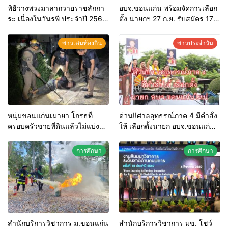
พิธีวางพวงมาลาถวายราชสักกา
อบจ.ขอนแก่น พร้อมจัดการเลือก
ระ เนื่องในวันรพี ประจำปี 2569
ตั้ง นายกฯ 27 ก.ย. รับสมัคร 17-
และการแข่งขันฟุตบอลวันรพี
21 ส.ค. ทุกคนมีสิทธิ์ลงสมัครรับ
เพื่อเชื่อมความสัมพันธ์อันดีของ
การเลือกตั้งหากคุณสมบัติครบ
ข่าวเด่นท้องถิ่น
ข่าวประจำวัน
หน่วยงานในกระบวนการ
มั่นใจคนใช้สิทธิ์ทะลุ 70%
ยุติธรรม
หนุ่มขอนแก่นเมายา โกรธที่
ด่วน!!ศาลอุทธรณ์ภาค 4 มีคำสั่ง
ครอบครัวขายที่ดินแล้วไม่แบ่ง
ให้ เลือกตั้งนายก อบจ.ขอนแก่น
เงินให้ใช้ คว้าหนังสติ๊กยิง ห้อง
ใหม่
ทำงาน ผกก.ฯ 2 นัด ตำรวจคุมตัว
การศึกษา
การศึกษา
ได้ทันควัน
สำนักบริการวิชาการ ม.ขอนแก่น
สำนักบริการวิชาการ มข. โชว์