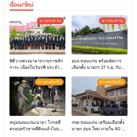
เรื่องมาใหม่
ข่าวประจำวัน
ข่าวประจำวัน
พิธีวางพวงมาลาถวายราชสัก
อบจ.ขอนแก่น พร้อมจัดการ
การะ เนื่องในวันรพี ประจำปี
เลือกตั้ง นายกฯ 27 ก.ย. รับ
2569 และการแข่งขันฟุตบอล
สมัคร 17-21 ส.ค. ทุกคนมีสิทธิ์
วันรพี เพื่อเชื่อมความสัมพันธ์
ลงสมัครรับการเลือกตั้งหาก
ข่าวเด่นท้องถิ่น
ข่าวเด่นท้องถิ่น
อันดีของหน่วยงานใน
คุณสมบัติครบ มั่นใจคนใช้
กระบวนการยุติธรรม
สิทธิ์ทะลุ 70%
หนุ่มขอนแก่นเมายา โกรธที่
กกต.ขอนแก่น เตรียมเลือกตั้ง
ครอบครัวขายที่ดินแล้วไม่แบ่ง
นายก อบจ.ใหม่ ภายใน 60 วัน
เงินให้ใช้ คว้าหนังสติ๊กยิง ห้อง
ด้วยการ เปิดรับสมัครใหม่