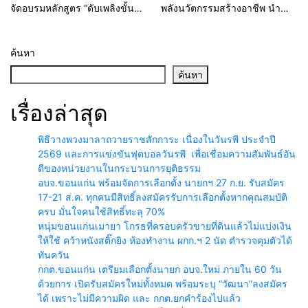
จัดอบรมหลักสูตร “ดับเพลิงขั้น
พลังนวัตกรรมสร้างอาชีพ นำ
ต้น” ยกระดับศักยภาพเจ้าหน้าที่
“กลุ่มคูณแดงใหญ่” บุกเวทีระดับ
ท้องถิ่นรับมืออัคคีภัยตาม
ชาติ NCPD 2026 เปลี่ยน “ผ้า
มาตรฐานสากล
เหลือ” สู่รายได้ที่ยั่งยืน
ค้นหา
ค้นหา
เรื่องล่าสุด
พิธีวางพวงมาลาถวายราชสักการะ เนื่องในวันรพี ประจำปี
2569 และการแข่งขันฟุตบอลวันรพี เพื่อเชื่อมความสัมพันธ์อัน
ดีของหน่วยงานในกระบวนการยุติธรรม
อบจ.ขอนแก่น พร้อมจัดการเลือกตั้ง นายกฯ 27 ก.ย. รับสมัคร
17-21 ส.ค. ทุกคนมีสิทธิ์ลงสมัครรับการเลือกตั้งหากคุณสมบัติ
ครบ มั่นใจคนใช้สิทธิ์ทะลุ 70%
หนุ่มขอนแก่นเมายา โกรธที่ครอบครัวขายที่ดินแล้วไม่แบ่งเงิน
ให้ใช้ คว้าหนังสติ๊กยิง ห้องทำงาน ผกก.ฯ 2 นัด ตำรวจคุมตัวได้
ทันควัน
กกต.ขอนแก่น เตรียมเลือกตั้งนายก อบจ.ใหม่ ภายใน 60 วัน
ด้วยการ เปิดรับสมัครใหม่ทั้งหมด พร้อมระบุ “วัฒนา”ลงสมัคร
ได้ เพราะไม่มีความผิด และ กกต.ยกคำร้องไปแล้ว