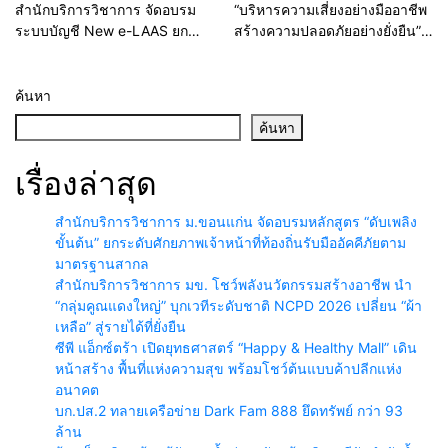
สำนักบริการวิชาการ จัดอบรม
“บริหารความเสี่ยงอย่างมืออาชีพ
ระบบบัญชี New e-LAAS ยก
สร้างความปลอดภัยอย่างยั่งยืน”
ระดับบุคลากร รพ.สต. สังกัด
สำนักบริการวิชาการ มข. เดิน
อบจ. มุ่งป้องกันข้อทักท้วงจาก
หน้าพัฒนาศักยภาพพยาบาลไทย
หน่วยตรวจสอบ
ขับเคลื่อนระบบสุขภาพคุณภาพสู่
ค้นหา
SDGs
ค้นหา
เรื่องล่าสุด
สำนักบริการวิชาการ ม.ขอนแก่น จัดอบรมหลักสูตร “ดับเพลิง
ขั้นต้น” ยกระดับศักยภาพเจ้าหน้าที่ท้องถิ่นรับมืออัคคีภัยตาม
มาตรฐานสากล
สำนักบริการวิชาการ มข. โชว์พลังนวัตกรรมสร้างอาชีพ นำ
“กลุ่มคูณแดงใหญ่” บุกเวทีระดับชาติ NCPD 2026 เปลี่ยน “ผ้า
เหลือ” สู่รายได้ที่ยั่งยืน
ซีพี แอ็กซ์ตร้า เปิดยุทธศาสตร์ “Happy & Healthy Mall” เดิน
หน้าสร้าง พื้นที่แห่งความสุข พร้อมโชว์ต้นแบบค้าปลีกแห่ง
อนาคต
บก.ปส.2 ทลายเครือข่าย Dark Fam 888 ยึดทรัพย์ กว่า 93
ล้าน