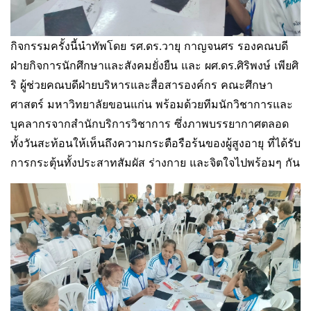
กิจกรรมครั้งนี้นำทัพโดย รศ.ดร.วายุ กาญจนศร รองคณบดี
ฝ่ายกิจการนักศึกษาและสังคมยั่งยืน และ ผศ.ดร.ศิริพงษ์ เพียศิ
ริ ผู้ช่วยคณบดีฝ่ายบริหารและสื่อสารองค์กร คณะศึกษา
ศาสตร์ มหาวิทยาลัยขอนแก่น พร้อมด้วยทีมนักวิชาการและ
บุคลากรจากสำนักบริการวิชาการ ซึ่งภาพบรรยากาศตลอด
ทั้งวันสะท้อนให้เห็นถึงความกระตือรือร้นของผู้สูงอายุ ที่ได้รับ
การกระตุ้นทั้งประสาทสัมผัส ร่างกาย และจิตใจไปพร้อมๆ กัน