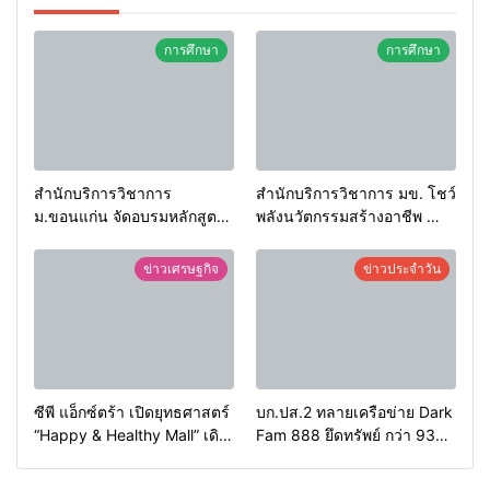
การศึกษา
การศึกษา
สำนักบริการวิชาการ
สำนักบริการวิชาการ มข. โชว์
ม.ขอนแก่น จัดอบรมหลักสูตร
พลังนวัตกรรมสร้างอาชีพ นำ
“ดับเพลิงขั้นต้น” ยกระดับ
“กลุ่มคูณแดงใหญ่” บุกเวที
ศักยภาพเจ้าหน้าที่ท้องถิ่น
ระดับชาติ NCPD 2026
ข่าวเศรษฐกิจ
ข่าวประจำวัน
รับมืออัคคีภัยตามมาตรฐาน
เปลี่ยน “ผ้าเหลือ” สู่รายได้ที่
สากล
ยั่งยืน
ซีพี แอ็กซ์ตร้า เปิดยุทธศาสตร์
บก.ปส.2 ทลายเครือข่าย Dark
“Happy & Healthy Mall” เดิน
Fam 888 ยึดทรัพย์ กว่า 93
หน้าสร้าง พื้นที่แห่งความสุข
ล้าน
พร้อมโชว์ต้นแบบค้าปลีกแห่ง