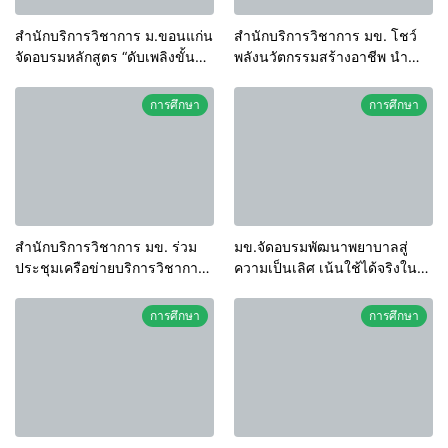
สำนักบริการวิชาการ ม.ขอนแก่น
สำนักบริการวิชาการ มข. โชว์
จัดอบรมหลักสูตร “ดับเพลิงขั้น
พลังนวัตกรรมสร้างอาชีพ นำ
ต้น” ยกระดับศักยภาพเจ้าหน้าที่
“กลุ่มคูณแดงใหญ่” บุกเวทีระดับ
ท้องถิ่นรับมืออัคคีภัยตาม
ชาติ NCPD 2026 เปลี่ยน “ผ้า
การศึกษา
การศึกษา
มาตรฐานสากล
เหลือ” สู่รายได้ที่ยั่งยืน
สำนักบริการวิชาการ มข. ร่วม
มข.จัดอบรมพัฒนาพยาบาลสู่
ประชุมเครือข่ายบริการวิชาการ
ความเป็นเลิศ เน้นใช้ได้จริงใน
สถาบันอุดมศึกษาไทย (คบอ.) มุ่ง
ระบบบริการสุขภาพ
สร้างเครือข่ายและยกระดับงาน
การศึกษา
การศึกษา
วิชาการรับใช้สังคม