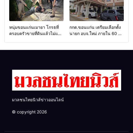
หนุ่มขอนแก่นเมายา โกรธที่
กกต.ขอนแก่น เตรียมเลือกตั้ง
ครอบครัวขายที่ดินแล้วไม่แบ่ง
นายก อบจ.ใหม่ ภายใน 60 วัน
เงินให้ใช้ คว้าหนังสติ๊กยิง ห้อง
ด้วยการ เปิดรับสมัครใหม่
ทำงาน ผกก.ฯ 2 นัด ตำรวจคุม
ทั้งหมด พร้อมระบุ “วัฒนา”ลง
ตัวได้ทันควัน
สมัครได้ เพราะไม่มีความผิด
และ กกต.ยกคำร้องไปแล้ว
มวลชนไทยนิวส์ข่าวออนไลน์
© copyright 2026