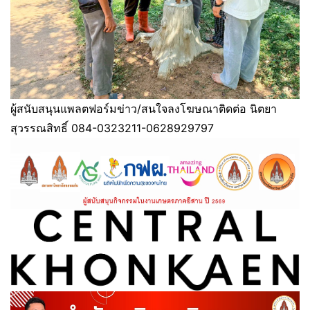
ผู้สนับสนุนแพลตฟอร์มข่าว/สนใจลงโฆษณาติดต่อ นิตยา
สุวรรณสิทธิ์ 084-0323211-0628929797