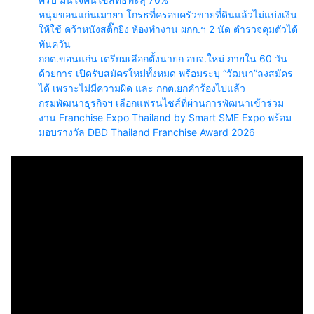
หนุ่มขอนแก่นเมายา โกรธที่ครอบครัวขายที่ดินแล้วไม่แบ่งเงิน
ให้ใช้ คว้าหนังสติ๊กยิง ห้องทำงาน ผกก.ฯ 2 นัด ตำรวจคุมตัวได้
ทันควัน
กกต.ขอนแก่น เตรียมเลือกตั้งนายก อบจ.ใหม่ ภายใน 60 วัน
ด้วยการ เปิดรับสมัครใหม่ทั้งหมด พร้อมระบุ “วัฒนา”ลงสมัคร
ได้ เพราะไม่มีความผิด และ กกต.ยกคำร้องไปแล้ว
กรมพัฒนาธุรกิจฯ เลือกแฟรนไชส์ที่ผ่านการพัฒนาเข้าร่วม
งาน Franchise Expo Thailand by Smart SME Expo พร้อม
มอบรางวัล DBD Thailand Franchise Award 2026