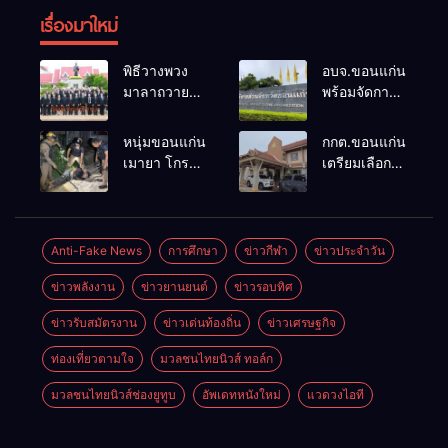
เรื่องมาใหม่
พิธีวางพวง
อบจ.ขอนแก่น
มาลาถวาย
พร้อมจัดการ
ราชสักการะ
เลือกตั้ง นา
เนื่องในวันรพี
ยกฯ 27 ก.ย.
หนุ่มขอนแก่น
กกต.ขอนแก่น
ประจำปี
รับสมัคร 17-
เมายา โกรธที่
เตรียมเลือกตั้ง
2569 และ
21 ส.ค. ทุกคน
ครอบครัวขาย
นายก
การแข่งขัน
มีสิทธิ์ลง
ที่ดินแล้วไม่
อบจ.ใหม่
ฟุตบอลวันรพี
สมัครรับการ
แบ่งเงินให้ใช้
ภายใน 60 วัน
เพื่อเชื่อม
เลือกตั้งหาก
คว้าหนังสติ๊ก
ด้วยการ เปิด
Anti-Fake News
การศึกษา
ข่าวกีฬา
ข่าวประจำวัน
ความสัมพันธ์
คุณสมบัติครบ
ยิง ห้องทำงาน
รับสมัครใหม่
อันดีของ
มั่นใจคนใช้
ข่าวพลังงาน
ข่าวยานยนต์
ข่าวรอบทิศ
ผกก.ฯ 2 นัด
ทั้งหมด พร้อม
หน่วยงานใน
สิทธิ์ทะลุ 70%
ตำรวจคุมตัว
ระบุ
กระบวนการ
ข่าวรับสมัตรงาน
ข่าวเด่นท้องถิ่น
ข่าวเศรษฐกิจ
ได้ทันควัน
“วัฒนา”ลง
ยุติธรรม
สมัครได้
ท่องเที่ยวตามใจ
มวลชนไทยนิวส์ ทอล์ก
เพราะไม่มี
ความผิด และ
มวลชนไทยนิวส์ช่องยูทูบ
อัพเดทหนังใหม่
แวดวงไอที
กกต.ยกคำร้อง
ไปแล้ว