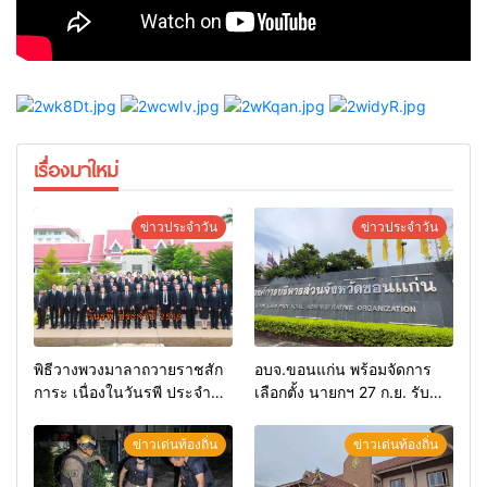
เรื่องมาใหม่
ข่าวประจำวัน
ข่าวประจำวัน
พิธีวางพวงมาลาถวายราชสัก
อบจ.ขอนแก่น พร้อมจัดการ
การะ เนื่องในวันรพี ประจำปี
เลือกตั้ง นายกฯ 27 ก.ย. รับ
2569 และการแข่งขันฟุตบอล
สมัคร 17-21 ส.ค. ทุกคนมีสิทธิ์
วันรพี เพื่อเชื่อมความสัมพันธ์
ลงสมัครรับการเลือกตั้งหาก
ข่าวเด่นท้องถิ่น
ข่าวเด่นท้องถิ่น
อันดีของหน่วยงานใน
คุณสมบัติครบ มั่นใจคนใช้
กระบวนการยุติธรรม
สิทธิ์ทะลุ 70%