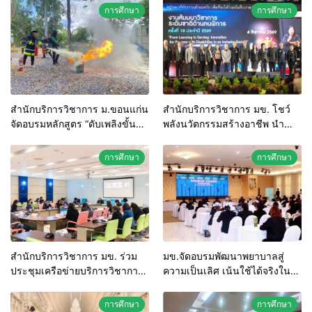
การศึกษา
การศึกษา
สำนักบริการวิชาการ ม.ขอนแก่น
สำนักบริการวิชาการ มข. โชว์
จัดอบรมหลักสูตร “ดับเพลิงขั้น
พลังนวัตกรรมสร้างอาชีพ นำ
ต้น” ยกระดับศักยภาพเจ้าหน้าที่
“กลุ่มคูณแดงใหญ่” บุกเวทีระดับ
ท้องถิ่นรับมืออัคคีภัยตาม
ชาติ NCPD 2026 เปลี่ยน “ผ้า
การศึกษา
การศึกษา
มาตรฐานสากล
เหลือ” สู่รายได้ที่ยั่งยืน
สำนักบริการวิชาการ มข. ร่วม
มข.จัดอบรมพัฒนาพยาบาลสู่
ประชุมเครือข่ายบริการวิชาการ
ความเป็นเลิศ เน้นใช้ได้จริงใน
สถาบันอุดมศึกษาไทย (คบอ.) มุ่ง
ระบบบริการสุขภาพ
สร้างเครือข่ายและยกระดับงาน
การศึกษา
การศึกษา