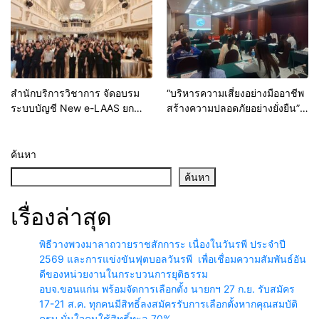
วิชาการรับใช้สังคม
สำนักบริการวิชาการ จัดอบรม
“บริหารความเสี่ยงอย่างมืออาชีพ
ระบบบัญชี New e-LAAS ยก
สร้างความปลอดภัยอย่างยั่งยืน”
ระดับบุคลากร รพ.สต. สังกัด
สำนักบริการวิชาการ มข. เดิน
อบจ. มุ่งป้องกันข้อทักท้วงจาก
หน้าพัฒนาศักยภาพพยาบาลไทย
หน่วยตรวจสอบ
ขับเคลื่อนระบบสุขภาพคุณภาพสู่
ค้นหา
SDGs
ค้นหา
เรื่องล่าสุด
พิธีวางพวงมาลาถวายราชสักการะ เนื่องในวันรพี ประจำปี
2569 และการแข่งขันฟุตบอลวันรพี เพื่อเชื่อมความสัมพันธ์อัน
ดีของหน่วยงานในกระบวนการยุติธรรม
อบจ.ขอนแก่น พร้อมจัดการเลือกตั้ง นายกฯ 27 ก.ย. รับสมัคร
17-21 ส.ค. ทุกคนมีสิทธิ์ลงสมัครรับการเลือกตั้งหากคุณสมบัติ
ครบ มั่นใจคนใช้สิทธิ์ทะลุ 70%