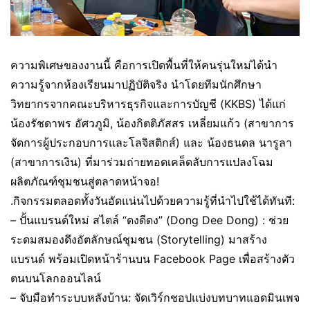
ความพิเศษของงานนี้ คือการเปิดพื้นที่ให้คนรุ่นใหม่ได้นำ
ความรู้จากห้องเรียนมาปฏิบัติจริง นำโดยทีมนักศึกษา
วิทยากรจากคณะบริหารธุรกิจและการบัญชี (KKBS) ได้แก่
น้องรัชดาพร อัศวภูมิ, น้องกิตติภัสสร เหลี่ยมแก้ว (สาขาการ
จัดการผู้ประกอบการและโลจิสติกส์) และ น้องธนดล นารูลา
(สาขาการเงิน) ที่มาร่วมถ่ายทอดเคล็ดลับการแปลงโฉม
ผลิตภัณฑ์ชุมชนสู่ตลาดหน้าจอ!
.กิจกรรมตลอดทั้งวันอัดแน่นไปด้วยความรู้ที่นำไปใช้ได้ทันที:
– ปั้นแบรนด์ใหม่ สไตล์ “ดงดีดง” (Dong Dee Dong) : ช่วย
ระดมสมองดึงอัตลักษณ์ชุมชน (Storytelling) มาสร้าง
แบรนด์ พร้อมเปิดหน้าร้านบน Facebook Page เพื่อสร้างตัว
ตนบนโลกออนไลน์
– จับมือทำระบบหลังบ้าน: จัดเวิร์กชอปแบ่งบทบาทแอดมินเพจ