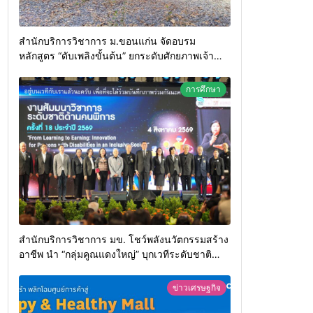
สำนักบริการวิชาการ ม.ขอนแก่น จัดอบรม
หลักสูตร “ดับเพลิงขั้นต้น” ยกระดับศักยภาพเจ้า
หน้าที่ท้องถิ่นรับมืออัคคีภัยตามมาตรฐานสากล
การศึกษา
สำนักบริการวิชาการ มข. โชว์พลังนวัตกรรมสร้าง
อาชีพ นำ “กลุ่มคูณแดงใหญ่” บุกเวทีระดับชาติ
NCPD 2026 เปลี่ยน “ผ้าเหลือ” สู่รายได้ที่ยั่งยืน
ข่าวเศรษฐกิจ