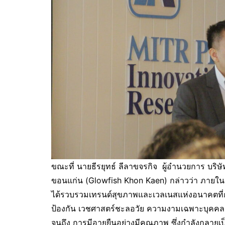
ขณะที่ นายธีรยุทธ์ ลีลาขจรกิจ ผู้อำนวยการ บริษ
ขอนแก่น (Glowfish Khon Kaen) กล่าวว่า ภายในง
ได้รวบรวมเทรนด์สุขภาพและเวลเนสแห่งอนาคตที่กำล
ป้องกัน เวชศาสตร์ชะลอวัย ความงามเฉพาะบุคคล 
จนถึง การมีอายุยืนอย่างมีคุณภาพ ซึ่งกำลังกลายเป