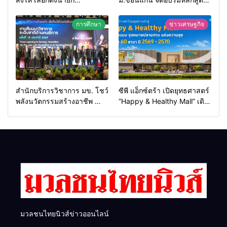
อบจ.ขอนแก่นใหม่
“ดับเพลิงขั้นต้น” ยกระดับ
ศักยภาพเจ้าหน้าที่ท้องถิ่น
การศึกษา
ข่าวเศรษฐกิจ
รับมืออัคคีภัยตามมาตรฐาน
สากล
สำนักบริการวิชาการ มข. โชว์
ซีพี แอ็กซ์ตร้า เปิดยุทธศาสตร์
พลังนวัตกรรมสร้างอาชีพ นำ
“Happy & Healthy Mall” เดิน
“กลุ่มคูณแดงใหญ่” บุกเวที
หน้าสร้าง พื้นที่แห่งความสุข
ระดับชาติ NCPD 2026
พร้อมโชว์ต้นแบบค้าปลีกแห่ง
เปลี่ยน “ผ้าเหลือ” สู่รายได้ที่
อนาคต
ยั่งยืน
มวลชนไทยนิวส์ข่าวออนไลน์