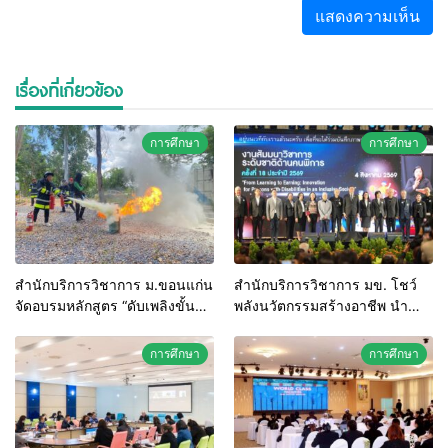
เรื่องที่เกี่ยวข้อง
การศึกษา
การศึกษา
สำนักบริการวิชาการ ม.ขอนแก่น
สำนักบริการวิชาการ มข. โชว์
จัดอบรมหลักสูตร “ดับเพลิงขั้น
พลังนวัตกรรมสร้างอาชีพ นำ
ต้น” ยกระดับศักยภาพเจ้าหน้าที่
“กลุ่มคูณแดงใหญ่” บุกเวทีระดับ
ท้องถิ่นรับมืออัคคีภัยตาม
ชาติ NCPD 2026 เปลี่ยน “ผ้า
การศึกษา
การศึกษา
มาตรฐานสากล
เหลือ” สู่รายได้ที่ยั่งยืน