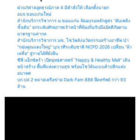
ด่วน!!ศาลอุทธรณ์ภาค 4 มีคำสั่งให้ เลือกตั้งนายก
อบจ.ขอนแก่นใหม่
สำนักบริการวิชาการ ม.ขอนแก่น จัดอบรมหลักสูตร “ดับเพลิง
ขั้นต้น” ยกระดับศักยภาพเจ้าหน้าที่ท้องถิ่นรับมืออัคคีภัยตาม
มาตรฐานสากล
สำนักบริการวิชาการ มข. โชว์พลังนวัตกรรมสร้างอาชีพ นำ
“กลุ่มคูณแดงใหญ่” บุกเวทีระดับชาติ NCPD 2026 เปลี่ยน “ผ้า
เหลือ” สู่รายได้ที่ยั่งยืน
ซีพี แอ็กซ์ตร้า เปิดยุทธศาสตร์ “Happy & Healthy Mall” เดิน
หน้าสร้าง พื้นที่แห่งความสุข พร้อมโชว์ต้นแบบค้าปลีกแห่ง
อนาคต
บก.ปส.2 ทลายเครือข่าย Dark Fam 888 ยึดทรัพย์ กว่า 93
ล้าน