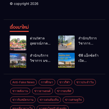
© copyright 2026
เรื่องมาใหม่
ด่วน!!ศาล
สำนักบริการ
อุทธรณ์ภาค 4
วิชาการ
มีคำสั่งให้
ม.ขอนแก่น
เลือกตั้งนายก
จัดอบรม
สำนักบริการ
ซีพี แอ็กซ์ตร้า
อบจ.ขอนแก่น
หลักสูตร “ดับ
วิชาการ มข.
เปิด
ใหม่
เพลิงขั้นต้น”
โชว์พลัง
ยุทธศาสตร์
ยกระดับ
นวัตกรรม
“Happy &
ศักยภาพเจ้า
สร้างอาชีพ
Healthy Mall”
หน้าที่ท้องถิ่น
นำ “กลุ่มคูณ
เดินหน้าสร้าง
Anti-Fake News
การศึกษา
ข่าวกีฬา
ข่าวประจำวัน
รับมืออัคคีภัย
แดงใหญ่” บุก
พื้นที่แห่ง
ตามมาตรฐาน
ข่าวพลังงาน
ข่าวยานยนต์
ข่าวรอบทิศ
เวทีระดับชาติ
ความสุข
สากล
NCPD 2026
พร้อมโชว์
ข่าวรับสมัตรงาน
ข่าวเด่นท้องถิ่น
ข่าวเศรษฐกิจ
เปลี่ยน “ผ้า
ต้นแบบค้า
เหลือ” สู่ราย
ปลีกแห่ง
ท่องเที่ยวตามใจ
มวลชนไทยนิวส์ ทอล์ก