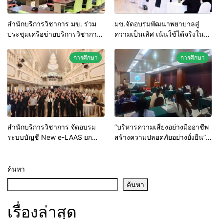
สำนักบริการวิชาการ มข. ร่วม
มข.จัดอบรมพัฒนาพยาบาลสู่
ประชุมเครือข่ายบริการวิชาการ
ความเป็นเลิศ เน้นใช้ได้จริงใน
สถาบันอุดมศึกษาไทย (คบอ.) มุ่ง
ระบบบริการสุขภาพ
สร้างเครือข่ายและยกระดับงาน
การศึกษา
การศึกษา
วิชาการรับใช้สังคม
สำนักบริการวิชาการ จัดอบรม
“บริหารความเสี่ยงอย่างมืออาชีพ
ระบบบัญชี New e-LAAS ยก
สร้างความปลอดภัยอย่างยั่งยืน”
ระดับบุคลากร รพ.สต. สังกัด
สำนักบริการวิชาการ มข. เดิน
อบจ. มุ่งป้องกันข้อทักท้วงจาก
หน้าพัฒนาศักยภาพพยาบาลไทย
หน่วยตรวจสอบ
ขับเคลื่อนระบบสุขภาพคุณภาพสู่
ค้นหา
SDGs
ค้นหา
เรื่องล่าสุด