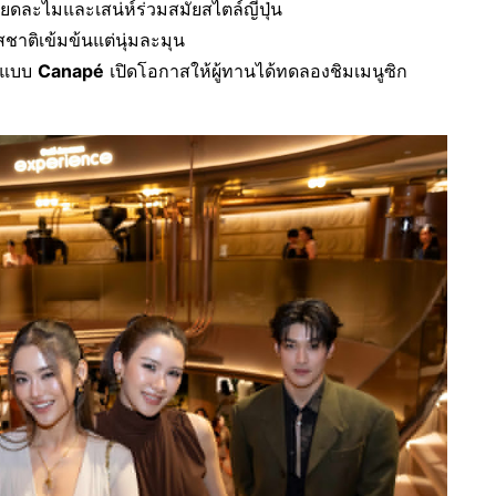
ดละไมและเสน่ห์ร่วมสมัยสไตล์ญี่ปุ่น
ชาติเข้มข้นแต่นุ่มละมุน
ูปแบบ
Canapé
เปิดโอกาสให้ผู้ทานได้ทดลองชิมเมนูซิก