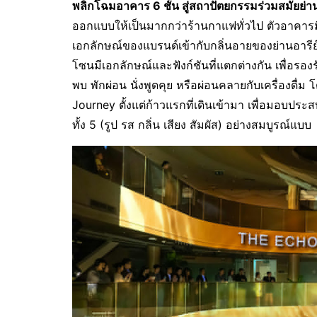
พลิกโฉมอาคาร
6 ชั้น สู่สถาปัตยกรรมร่วมสมัยย
ออกแบบให้เป็นมากกว่าร้านกาแฟทั่วไป ตัวอาคาร
เอกลักษณ์ของแบรนด์เข้ากับกลิ่นอายของย่านอารีย์ไ
โซนมีเอกลักษณ์และฟังก์ชันที่แตกต่างกัน เพื่อรอง
พบ พักผ่อน นั่งพูดคุย หรือผ่อนคลายกับเครื่องดื่
Journey ตั้งแต่ก้าวแรกที่เดินเข้ามา เพื่อมอบปร
ทั้ง 5 (รูป รส กลิ่น เสียง สัมผัส) อย่างสมบูรณ์แบบ