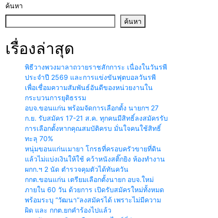
ค้นหา
ค้นหา
เรื่องล่าสุด
พิธีวางพวงมาลาถวายราชสักการะ เนื่องในวันรพี
ประจำปี 2569 และการแข่งขันฟุตบอลวันรพี
เพื่อเชื่อมความสัมพันธ์อันดีของหน่วยงานใน
กระบวนการยุติธรรม
อบจ.ขอนแก่น พร้อมจัดการเลือกตั้ง นายกฯ 27
ก.ย. รับสมัคร 17-21 ส.ค. ทุกคนมีสิทธิ์ลงสมัครรับ
การเลือกตั้งหากคุณสมบัติครบ มั่นใจคนใช้สิทธิ์
ทะลุ 70%
หนุ่มขอนแก่นเมายา โกรธที่ครอบครัวขายที่ดิน
แล้วไม่แบ่งเงินให้ใช้ คว้าหนังสติ๊กยิง ห้องทำงาน
ผกก.ฯ 2 นัด ตำรวจคุมตัวได้ทันควัน
กกต.ขอนแก่น เตรียมเลือกตั้งนายก อบจ.ใหม่
ภายใน 60 วัน ด้วยการ เปิดรับสมัครใหม่ทั้งหมด
พร้อมระบุ “วัฒนา”ลงสมัครได้ เพราะไม่มีความ
ผิด และ กกต.ยกคำร้องไปแล้ว