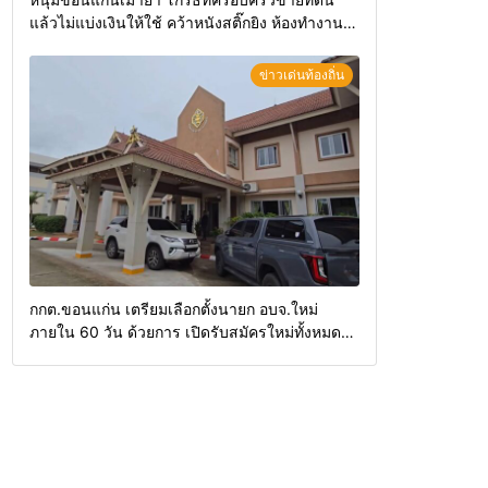
แล้วไม่แบ่งเงินให้ใช้ คว้าหนังสติ๊กยิง ห้องทำงาน
ผกก.ฯ 2 นัด ตำรวจคุมตัวได้ทันควัน
ข่าวเด่นท้องถิ่น
กกต.ขอนแก่น เตรียมเลือกตั้งนายก อบจ.ใหม่
ภายใน 60 วัน ด้วยการ เปิดรับสมัครใหม่ทั้งหมด
พร้อมระบุ “วัฒนา”ลงสมัครได้ เพราะไม่มีความผิด
และ กกต.ยกคำร้องไปแล้ว