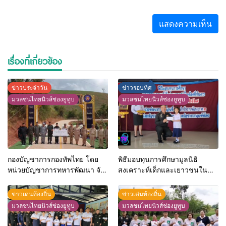
เรื่องที่เกี่ยวข้อง
ข่าวประจำวัน
ข่าวรอบทิศ
มวลชนไทยนิวส์ช่องยูทูบ
มวลชนไทยนิวส์ช่องยูทูบ
กองบัญชาการกองทัพไทย โดย
พิธีมอบทุนการศึกษามูลนิธิ
หน่วยบัญชาการทหารพัฒนา จัด
สงเคราะห์เด็กและเยาวชนใน
กิจกรรมเฉลิมพระเกียรติพระบาท
ท้องที่กันดาร ในพระบรม
สมเด็จพระเจ้าอยู่หัว เนื่องใน
ราชูปถัมภ์ ประจำปี พุทธศักราช
ข่าวเด่นท้องถิ่น
ข่าวเด่นท้องถิ่น
โอกาสวันเฉลิมพระชนมพรรษา
2569
มวลชนไทยนิวส์ช่องยูทูบ
มวลชนไทยนิวส์ช่องยูทูบ
28 กรกฎาคม 2569