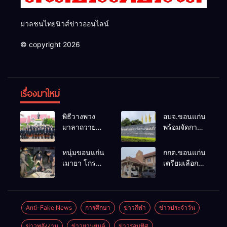
มวลชนไทยนิวส์ข่าวออนไลน์
© copyright 2026
เรื่องมาใหม่
พิธีวางพวง
อบจ.ขอนแก่น
มาลาถวาย
พร้อมจัดการ
ราชสักการะ
เลือกตั้ง นา
เนื่องในวันรพี
ยกฯ 27 ก.ย.
หนุ่มขอนแก่น
กกต.ขอนแก่น
ประจำปี
รับสมัคร 17-
เมายา โกรธที่
เตรียมเลือกตั้ง
2569 และ
21 ส.ค. ทุกคน
ครอบครัวขาย
นายก
การแข่งขัน
มีสิทธิ์ลง
ที่ดินแล้วไม่
อบจ.ใหม่
ฟุตบอลวันรพี
สมัครรับการ
แบ่งเงินให้ใช้
ภายใน 60 วัน
เพื่อเชื่อม
เลือกตั้งหาก
คว้าหนังสติ๊ก
ด้วยการ เปิด
Anti-Fake News
การศึกษา
ข่าวกีฬา
ข่าวประจำวัน
ความสัมพันธ์
คุณสมบัติครบ
ยิง ห้องทำงาน
รับสมัครใหม่
อันดีของ
มั่นใจคนใช้
ข่าวพลังงาน
ข่าวยานยนต์
ข่าวรอบทิศ
ผกก.ฯ 2 นัด
ทั้งหมด พร้อม