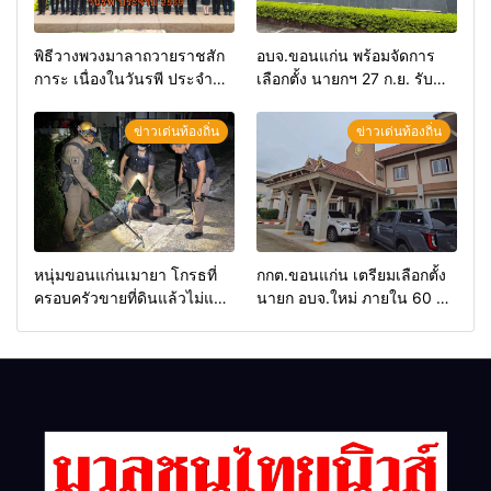
พิธีวางพวงมาลาถวายราชสัก
อบจ.ขอนแก่น พร้อมจัดการ
การะ เนื่องในวันรพี ประจำปี
เลือกตั้ง นายกฯ 27 ก.ย. รับ
2569 และการแข่งขันฟุตบอล
สมัคร 17-21 ส.ค. ทุกคนมีสิทธิ์
วันรพี เพื่อเชื่อมความสัมพันธ์
ลงสมัครรับการเลือกตั้งหาก
ข่าวเด่นท้องถิ่น
ข่าวเด่นท้องถิ่น
อันดีของหน่วยงานใน
คุณสมบัติครบ มั่นใจคนใช้
กระบวนการยุติธรรม
สิทธิ์ทะลุ 70%
หนุ่มขอนแก่นเมายา โกรธที่
กกต.ขอนแก่น เตรียมเลือกตั้ง
ครอบครัวขายที่ดินแล้วไม่แบ่ง
นายก อบจ.ใหม่ ภายใน 60 วัน
เงินให้ใช้ คว้าหนังสติ๊กยิง ห้อง
ด้วยการ เปิดรับสมัครใหม่
ทำงาน ผกก.ฯ 2 นัด ตำรวจคุม
ทั้งหมด พร้อมระบุ “วัฒนา”ลง
ตัวได้ทันควัน
สมัครได้ เพราะไม่มีความผิด
และ กกต.ยกคำร้องไปแล้ว