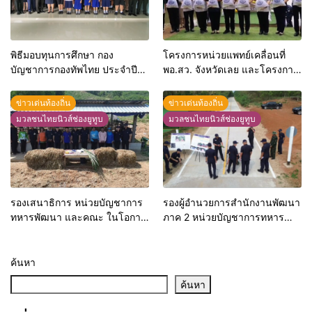
พิธีมอบทุนการศึกษา กอง
โครงการหน่วยแพทย์เคลื่อนที่
บัญชาการกองทัพไทย ประจำปี
พอ.สว. จังหวัดเลย และโครงการ
พุทธศักราช 2569 จำนวน 30
จังหวัดเคลื่อนที่ “สร้างรอยยิ้มให้
ทุน ให้แก่บุตรหลานกำลังพลของ
ประชาชน” ประจำปีพุทธศักราช
ข่าวเด่นท้องถิ่น
ข่าวเด่นท้องถิ่น
หน่วย
2569 ครั้งที่ 9
มวลชนไทยนิวส์ช่องยูทูบ
มวลชนไทยนิวส์ช่องยูทูบ
รองเสนาธิการ หน่วยบัญชาการ
รองผู้อำนวยการสำนักงานพัฒนา
ทหารพัฒนา และคณะ ในโอกาส
ภาค 2 หน่วยบัญชาการทหาร
ลงพื้นที่ตรวจติดตามแผนงานและ
พัฒนา และคณะ ในโอกาสเดิน
โครงการ ประจำปีงบประมาณ
ทางเข้าตรวจติดตามแผนงาน/
พุทธศักราช 2569
โครงการ ประจำปีงบประมาณ
ค้นหา
พ.ศ. 2569 ในพื้นที่อำเภอ
ค้นหา
เชียงคาน จังหวัดเลย