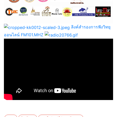
ลิงค์สำรองการฟังวิทยุ
ออนไลน์ FM101.MHZ