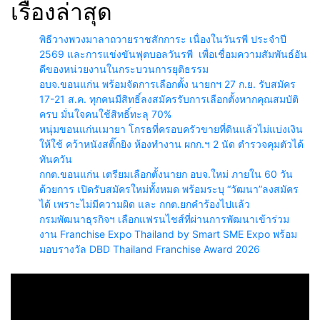
เรื่องล่าสุด
พิธีวางพวงมาลาถวายราชสักการะ เนื่องในวันรพี ประจำปี
2569 และการแข่งขันฟุตบอลวันรพี เพื่อเชื่อมความสัมพันธ์อัน
ดีของหน่วยงานในกระบวนการยุติธรรม
อบจ.ขอนแก่น พร้อมจัดการเลือกตั้ง นายกฯ 27 ก.ย. รับสมัคร
17-21 ส.ค. ทุกคนมีสิทธิ์ลงสมัครรับการเลือกตั้งหากคุณสมบัติ
ครบ มั่นใจคนใช้สิทธิ์ทะลุ 70%
หนุ่มขอนแก่นเมายา โกรธที่ครอบครัวขายที่ดินแล้วไม่แบ่งเงิน
ให้ใช้ คว้าหนังสติ๊กยิง ห้องทำงาน ผกก.ฯ 2 นัด ตำรวจคุมตัวได้
ทันควัน
กกต.ขอนแก่น เตรียมเลือกตั้งนายก อบจ.ใหม่ ภายใน 60 วัน
ด้วยการ เปิดรับสมัครใหม่ทั้งหมด พร้อมระบุ “วัฒนา”ลงสมัคร
ได้ เพราะไม่มีความผิด และ กกต.ยกคำร้องไปแล้ว
กรมพัฒนาธุรกิจฯ เลือกแฟรนไชส์ที่ผ่านการพัฒนาเข้าร่วม
งาน Franchise Expo Thailand by Smart SME Expo พร้อม
มอบรางวัล DBD Thailand Franchise Award 2026