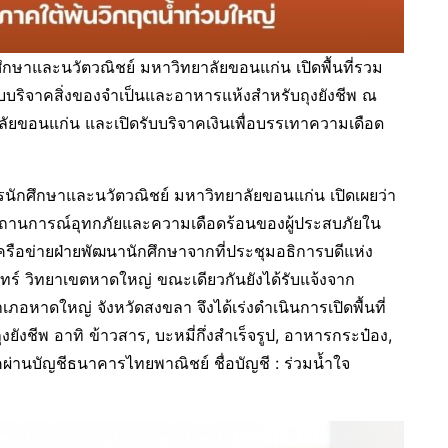
ศึกษาและนวัตวณิชย์ มหาวิทยาลัยขอนแก่น เปิดพื้นที่รวม
ดรับบริจาคสิ่งของจำเป็นและอาหารแห้งสำหรับถุงยังชีพ ณ
ลัยขอนแก่น และเปิดรับบริจาคเงินเพื่อบรรเทาความเดือด
ารนักศึกษาและนวัตวณิชย์ มหาวิทยาลัยขอนแก่น เปิดเผยว่า
สถานการณ์อุทกภัยและความเดือดร้อนของผู้ประสบภัยใน
ครือข่ายฝ่ายพัฒนานักศึกษาจากที่ประชุมอธิการบดีแห่ง
์ วิทยาเขตหาดใหญ่ ขณะเดียวกันยังได้รับแจ้งจาก
ำเภอหาดใหญ่ จังหวัดสงขลา จึงได้เร่งดำเนินการเปิดพื้นที่
ยังชีพ อาทิ ข้าวสาร, บะหมี่กึ่งสำเร็จรูป, อาหารกระป๋อง,
่านบัญชีธนาคารไทยพาณิชย์ ชื่อบัญชี : ร่วมน้ำใจ