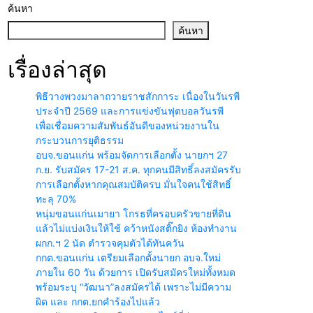
ค้นหา
ค้นหา
เรื่องล่าสุด
พิธีวางพวงมาลาถวายราชสักการะ เนื่องในวันรพี
ประจำปี 2569 และการแข่งขันฟุตบอลวันรพี
เพื่อเชื่อมความสัมพันธ์อันดีของหน่วยงานใน
กระบวนการยุติธรรม
อบจ.ขอนแก่น พร้อมจัดการเลือกตั้ง นายกฯ 27
ก.ย. รับสมัคร 17-21 ส.ค. ทุกคนมีสิทธิ์ลงสมัครรับ
การเลือกตั้งหากคุณสมบัติครบ มั่นใจคนใช้สิทธิ์
ทะลุ 70%
หนุ่มขอนแก่นเมายา โกรธที่ครอบครัวขายที่ดิน
แล้วไม่แบ่งเงินให้ใช้ คว้าหนังสติ๊กยิง ห้องทำงาน
ผกก.ฯ 2 นัด ตำรวจคุมตัวได้ทันควัน
กกต.ขอนแก่น เตรียมเลือกตั้งนายก อบจ.ใหม่
ภายใน 60 วัน ด้วยการ เปิดรับสมัครใหม่ทั้งหมด
พร้อมระบุ “วัฒนา”ลงสมัครได้ เพราะไม่มีความ
ผิด และ กกต.ยกคำร้องไปแล้ว