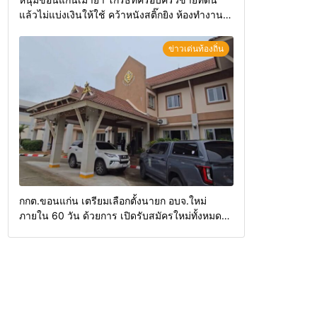
แล้วไม่แบ่งเงินให้ใช้ คว้าหนังสติ๊กยิง ห้องทำงาน
ผกก.ฯ 2 นัด ตำรวจคุมตัวได้ทันควัน
ข่าวเด่นท้องถิ่น
กกต.ขอนแก่น เตรียมเลือกตั้งนายก อบจ.ใหม่
ภายใน 60 วัน ด้วยการ เปิดรับสมัครใหม่ทั้งหมด
พร้อมระบุ “วัฒนา”ลงสมัครได้ เพราะไม่มีความผิด
และ กกต.ยกคำร้องไปแล้ว