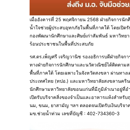
เมื่ออังคารที่ 25 พฤศจิกายน 2568 ฝ่ายกิจการนัก
น้ำใจช่วยผู้ประสบอุทกภัยในพื้นที่ภาคใต้ โดยเปิ
กองพัฒนานักศึกษาและศิษย์เก่าสัมพันธ์ มหาวิทยา
ร้อนประชาชนในพื้นที่ประสบภัย
รศ.ดร.เพ็ญศรี เจริญวานิช รองอธิการบดีฝ่ายกิจก
ทางฝ่ายกิจการนักศึกษาและนวัตวณิชย์ได้ติดตาม
พื้นที่ภาคใต้ โดยเฉพาะในจังหวัดสงขลา ผ่านทางเ
ประเทศไทย (ทปอ.) และมหาวิทยาลัยสงขลานครินทร
นักศึกษามหาวิทยาลัยขอนแก่นที่มีภูมิลำเนาอยู่ที่อ
เปิดรับบริจาคสิ่งของจำเป็นและอาหารแห้งสำหรับถุง
นม, ขนม, ยาสามัญ ฯลฯ ตลอดจนเปิดรับเงินบริจาคผ
มข.ช่วยน้ำท่วม เลขที่บัญชี : 402-734360-3