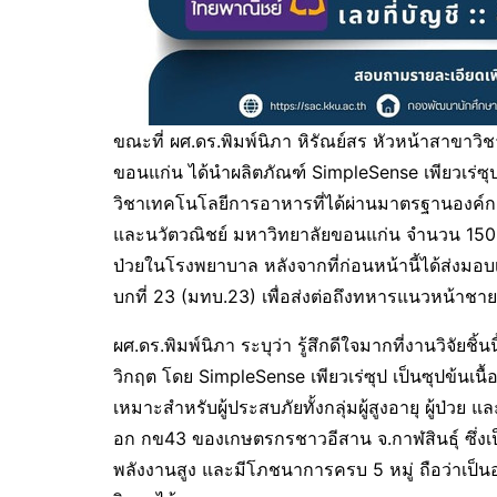
ขณะที่ ผศ.ดร.พิมพ์นิภา หิรัณย์สร หัวหน้าสาข
ขอนแก่น ได้นำผลิตภัณฑ์ SimpleSense เพียวเร่
วิชาเทคโนโลยีการอาหารที่ได้ผ่านมาตรฐานองค์ก
และนวัตวณิชย์ มหาวิทยาลัยขอนแก่น จำนวน 150 ซอ
ป่วยในโรงพยาบาล หลังจากที่ก่อนหน้านี้ได้ส่งมอบ
บกที่ 23 (มทบ.23) เพื่อส่งต่อถึงทหารแนวหน้าช
ผศ.ดร.พิมพ์นิภา ระบุว่า รู้สึกดีใจมากที่งานวิจัยชิ
วิกฤต โดย SimpleSense เพียวเร่ซุป เป็นซุปข้นเนื
เหมาะสำหรับผู้ประสบภัยทั้งกลุ่มผู้สูงอายุ ผู้ป่วย 
อก กข43 ของเกษตรกรชาวอีสาน จ.กาฬสินธุ์ ซึ่งเป็
พลังงานสูง และมีโภชนาการครบ 5 หมู่ ถือว่าเป็