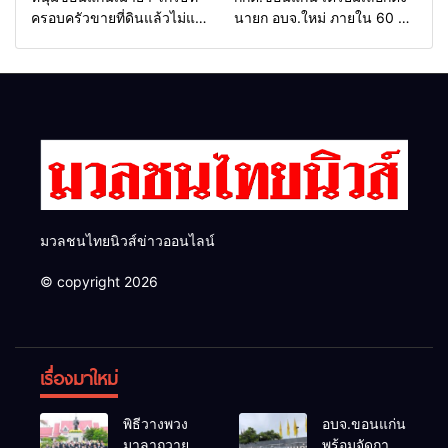
ครอบครัวขายที่ดินแล้วไม่แบ่ง
นายก อบจ.ใหม่ ภายใน 60 วัน
เงินให้ใช้ คว้าหนังสติ๊กยิง ห้อง
ด้วยการ เปิดรับสมัครใหม่
ทำงาน ผกก.ฯ 2 นัด ตำรวจคุม
ทั้งหมด พร้อมระบุ “วัฒนา”ลง
ตัวได้ทันควัน
สมัครได้ เพราะไม่มีความผิด
และ กกต.ยกคำร้องไปแล้ว
มวลชนไทยนิวส์ข่าวออนไลน์
© copyright 2026
เรื่องมาใหม่
พิธีวางพวง
อบจ.ขอนแก่น
มาลาถวาย
พร้อมจัดการ