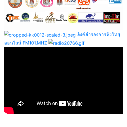
ลิงค์สำรองการฟังวิทยุ
ออนไลน์ FM101.MHZ