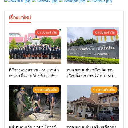
เรื่องมาใหม่
ข่าวประจำวัน
ข่าวประจำวัน
พิธีวางพวงมาลาถวายราชสัก
อบจ.ขอนแก่น พร้อมจัดการ
การะ เนื่องในวันรพี ประจำปี
เลือกตั้ง นายกฯ 27 ก.ย. รับ
2569 และการแข่งขันฟุตบอล
สมัคร 17-21 ส.ค. ทุกคนมีสิทธิ์
วันรพี เพื่อเชื่อมความสัมพันธ์
ลงสมัครรับการเลือกตั้งหาก
ข่าวเด่นท้องถิ่น
ข่าวเด่นท้องถิ่น
อันดีของหน่วยงานใน
คุณสมบัติครบ มั่นใจคนใช้
กระบวนการยุติธรรม
สิทธิ์ทะลุ 70%
หนุ่มขอนแก่นเมายา โกรธที่
กกต.ขอนแก่น เตรียมเลือกตั้ง