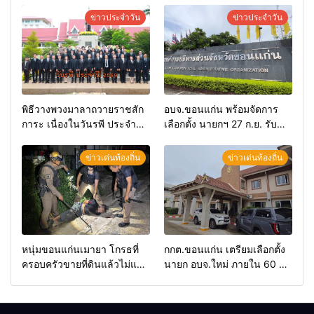
ข่าวประจำวัน
ข่าวประจำวัน
พิธีวางพวงมาลาถวายราชสัก
อบจ.ขอนแก่น พร้อมจัดการ
การะ เนื่องในวันรพี ประจำปี
เลือกตั้ง นายกฯ 27 ก.ย. รับ
2569 และการแข่งขันฟุตบอล
สมัคร 17-21 ส.ค. ทุกคนมีสิทธิ์
วันรพี เพื่อเชื่อมความสัมพันธ์
ลงสมัครรับการเลือกตั้งหาก
ข่าวเด่นท้องถิ่น
ข่าวเด่นท้องถิ่น
อันดีของหน่วยงานใน
คุณสมบัติครบ มั่นใจคนใช้
กระบวนการยุติธรรม
สิทธิ์ทะลุ 70%
หนุ่มขอนแก่นเมายา โกรธที่
กกต.ขอนแก่น เตรียมเลือกตั้ง
ครอบครัวขายที่ดินแล้วไม่แบ่ง
นายก อบจ.ใหม่ ภายใน 60 วัน
เงินให้ใช้ คว้าหนังสติ๊กยิง ห้อง
ด้วยการ เปิดรับสมัครใหม่
ทำงาน ผกก.ฯ 2 นัด ตำรวจคุม
ทั้งหมด พร้อมระบุ “วัฒนา”ลง
ตัวได้ทันควัน
สมัครได้ เพราะไม่มีความผิด