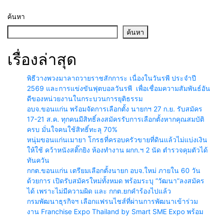
ทุน ให้แก่บุตรหลานกำลังพลของ
ประชาชน” ประจำปีพุทธศักราช
หน่วย
2569 ครั้งที่ 9
ค้นหา
ค้นหา
เรื่องล่าสุด
พิธีวางพวงมาลาถวายราชสักการะ เนื่องในวันรพี ประจำปี
2569 และการแข่งขันฟุตบอลวันรพี เพื่อเชื่อมความสัมพันธ์อัน
ดีของหน่วยงานในกระบวนการยุติธรรม
อบจ.ขอนแก่น พร้อมจัดการเลือกตั้ง นายกฯ 27 ก.ย. รับสมัคร
17-21 ส.ค. ทุกคนมีสิทธิ์ลงสมัครรับการเลือกตั้งหากคุณสมบัติ
ครบ มั่นใจคนใช้สิทธิ์ทะลุ 70%
หนุ่มขอนแก่นเมายา โกรธที่ครอบครัวขายที่ดินแล้วไม่แบ่งเงิน
ให้ใช้ คว้าหนังสติ๊กยิง ห้องทำงาน ผกก.ฯ 2 นัด ตำรวจคุมตัวได้
ทันควัน
กกต.ขอนแก่น เตรียมเลือกตั้งนายก อบจ.ใหม่ ภายใน 60 วัน
ด้วยการ เปิดรับสมัครใหม่ทั้งหมด พร้อมระบุ “วัฒนา”ลงสมัคร
ได้ เพราะไม่มีความผิด และ กกต.ยกคำร้องไปแล้ว
กรมพัฒนาธุรกิจฯ เลือกแฟรนไชส์ที่ผ่านการพัฒนาเข้าร่วม
งาน Franchise Expo Thailand by Smart SME Expo พร้อม