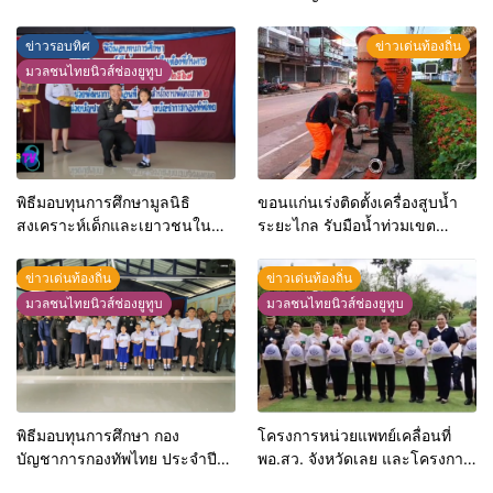
ต้องเร่งวิดน้ำออกจากบ้านเพื่อ
กิจกรรมเฉลิมพระเกียรติพระบาท
กลับสู่ภาวะปกติ พร้อมเผยปีนี้ถูก
สมเด็จพระเจ้าอยู่หัว เนื่องใน
ข่าวรอบทิศ
ข่าวเด่นท้องถิ่น
น้ำท่วม2 ครั้งแล้ว วอนหน่วยงาน
โอกาสวันเฉลิมพระชนมพรรษา
มวลชนไทยนิวส์ช่องยูทูบ
เร่งเข้าช่วยเหลือ
28 กรกฎาคม 2569
พิธีมอบทุนการศึกษามูลนิธิ
ขอนแก่นเร่งติดตั้งเครื่องสูบน้ำ
สงเคราะห์เด็กและเยาวชนใน
ระยะไกล รับมือน้ำท่วมเขต
ท้องที่กันดาร ในพระบรม
ชุมชนเมืองหลังพายุฝนยังคง
ราชูปถัมภ์ ประจำปี พุทธศักราช
ตกลงมาอย่างมาต่อเนื่อง พร้อม
ข่าวเด่นท้องถิ่น
ข่าวเด่นท้องถิ่น
2569
เปิดให้ประชาชนรับกระสอบ
มวลชนไทยนิวส์ช่องยูทูบ
มวลชนไทยนิวส์ช่องยูทูบ
ทรายฟรี 24 ชม.
พิธีมอบทุนการศึกษา กอง
โครงการหน่วยแพทย์เคลื่อนที่
บัญชาการกองทัพไทย ประจำปี
พอ.สว. จังหวัดเลย และโครงการ
พุทธศักราช 2569 จำนวน 30
จังหวัดเคลื่อนที่ “สร้างรอยยิ้มให้