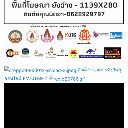
ลิงค์สำรองการฟังวิทยุ
ออนไลน์ FM101.MHZ