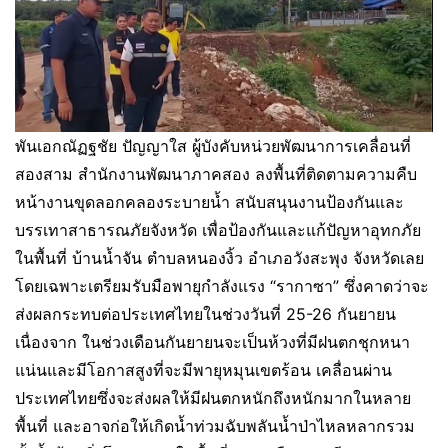
พันเอกณัฏฐชัย ปัญญาใส ผู้บังคับหน่วยพัฒนาการเคลื่อนที่
สองสาม สำนักงานพัฒนาภาคสอง ลงพื้นที่ติดตามความคืบ
หน้างานขุดลอกคลองระบายน้ำ สนับสนุนงานป้องกันและ
บรรเทาสาธารณภัยจังหวัด เพื่อป้องกันและแก้ปัญหาอุทกภัย
ในพื้นที่ บ้านน้ำจัน ตำบลหนองงิ้ว อำเภอวังสะพุง จังหวัดเลย
โดยเฉพาะเตรียมรับมือพายุกำลังแรง “รากาซา” ซึ่งคาดว่าจะ
ส่งผลกระทบต่อประเทศไทยในช่วงวันที่ 25-26 กันยายน
เนื่องจาก ในช่วงเดือนกันยายนจะเป็นห้วงที่มีฝนตกชุกหนา
แน่นและมีโอกาสสูงที่จะมีพายุหมุนเขตร้อน เคลื่อนผ่าน
ประเทศไทยซึ่งจะส่งผลให้มีฝนตกหนักถึงหนักมากในหลาย
พื้นที่ และอาจก่อให้เกิดน้ำท่วมฉับพลันน้ำป่าไหลหลากรวม