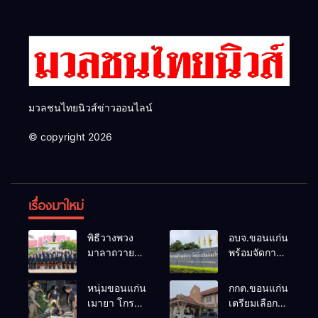
และ กกต.ยกคำร้องไปแล้ว
มวลชนไทยนิวส์ข่าวออนไลน์
© copyright 2026
เรื่องมาใหม่
พิธีวางพวง
อบจ.ขอนแก่น
มาลาถวาย
พร้อมจัดการ
ราชสักการะ
เลือกตั้ง นา
เนื่องในวันรพี
ยกฯ 27 ก.ย.
หนุ่มขอนแก่น
กกต.ขอนแก่น
ประจำปี
รับสมัคร 17-
เมายา โกรธที่
เตรียมเลือกตั้ง
2569 และ
21 ส.ค. ทุกคน
ครอบครัวขาย
นายก