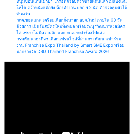
หนุ่มขอนแก่นเมายา โกรธที่ครอบครัวขายที่ดินแล้วไม่แบ่งเงิน
ให้ใช้ คว้าหนังสติ๊กยิง ห้องทำงาน ผกก.ฯ 2 นัด ตำรวจคุมตัวได้
ทันควัน
กกต.ขอนแก่น เตรียมเลือกตั้งนายก อบจ.ใหม่ ภายใน 60 วัน
ด้วยการ เปิดรับสมัครใหม่ทั้งหมด พร้อมระบุ “วัฒนา”ลงสมัคร
ได้ เพราะไม่มีความผิด และ กกต.ยกคำร้องไปแล้ว
กรมพัฒนาธุรกิจฯ เลือกแฟรนไชส์ที่ผ่านการพัฒนาเข้าร่วม
งาน Franchise Expo Thailand by Smart SME Expo พร้อม
มอบรางวัล DBD Thailand Franchise Award 2026