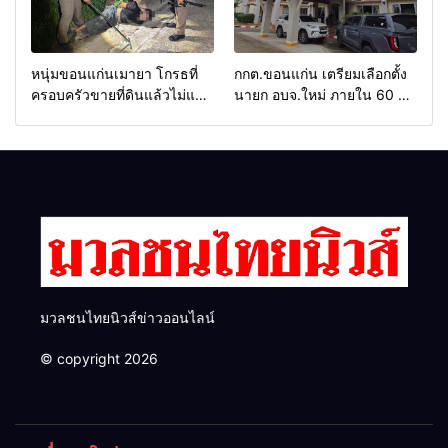
หนุ่มขอนแก่นเมายา โกรธที่
กกต.ขอนแก่น เตรียมเลือกตั้ง
ครอบครัวขายที่ดินแล้วไม่แบ่ง
นายก อบจ.ใหม่ ภายใน 60 วัน
เงินให้ใช้ คว้าหนังสติ๊กยิง ห้อง
ด้วยการ เปิดรับสมัครใหม่
ทำงาน ผกก.ฯ 2 นัด ตำรวจคุม
ทั้งหมด พร้อมระบุ “วัฒนา”ลง
ตัวได้ทันควัน
สมัครได้ เพราะไม่มีความผิด
และ กกต.ยกคำร้องไปแล้ว
มวลชนไทยนิวส์ข่าวออนไลน์
© copyright 2026