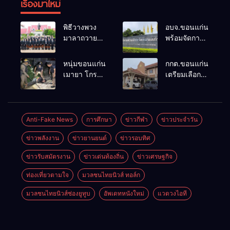
เรื่องมาใหม่
พิธีวางพวง
อบจ.ขอนแก่น
มาลาถวาย
พร้อมจัดการ
ราชสักการะ
เลือกตั้ง นา
เนื่องในวันรพี
ยกฯ 27 ก.ย.
หนุ่มขอนแก่น
กกต.ขอนแก่น
ประจำปี
รับสมัคร 17-
เมายา โกรธที่
เตรียมเลือกตั้ง
2569 และ
21 ส.ค. ทุกคน
ครอบครัวขาย
นายก
การแข่งขัน
มีสิทธิ์ลง
ที่ดินแล้วไม่
อบจ.ใหม่
ฟุตบอลวันรพี
สมัครรับการ
แบ่งเงินให้ใช้
ภายใน 60 วัน
เพื่อเชื่อม
เลือกตั้งหาก
คว้าหนังสติ๊ก
ด้วยการ เปิด
Anti-Fake News
การศึกษา
ข่าวกีฬา
ข่าวประจำวัน
ความสัมพันธ์
คุณสมบัติครบ
ยิง ห้องทำงาน
รับสมัครใหม่
อันดีของ
มั่นใจคนใช้
ข่าวพลังงาน
ข่าวยานยนต์
ข่าวรอบทิศ
ผกก.ฯ 2 นัด
ทั้งหมด พร้อม
หน่วยงานใน
สิทธิ์ทะลุ 70%
ตำรวจคุมตัว
ระบุ
กระบวนการ
ข่าวรับสมัตรงาน
ข่าวเด่นท้องถิ่น
ข่าวเศรษฐกิจ
ได้ทันควัน
“วัฒนา”ลง
ยุติธรรม
สมัครได้
ท่องเที่ยวตามใจ
มวลชนไทยนิวส์ ทอล์ก
เพราะไม่มี
ความผิด และ
มวลชนไทยนิวส์ช่องยูทูบ
อัพเดทหนังใหม่
แวดวงไอที
กกต.ยกคำร้อง
ไปแล้ว