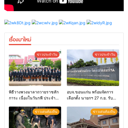
เรื่องมาใหม่
ข่าวประจำวัน
ข่าวประจำวัน
พิธีวางพวงมาลาถวายราชสัก
อบจ.ขอนแก่น พร้อมจัดการ
การะ เนื่องในวันรพี ประจำปี
เลือกตั้ง นายกฯ 27 ก.ย. รับ
2569 และการแข่งขันฟุตบอล
สมัคร 17-21 ส.ค. ทุกคนมีสิทธิ์
วันรพี เพื่อเชื่อมความสัมพันธ์
ลงสมัครรับการเลือกตั้งหาก
ข่าวเด่นท้องถิ่น
ข่าวเด่นท้องถิ่น
อันดีของหน่วยงานใน
คุณสมบัติครบ มั่นใจคนใช้
กระบวนการยุติธรรม
สิทธิ์ทะลุ 70%