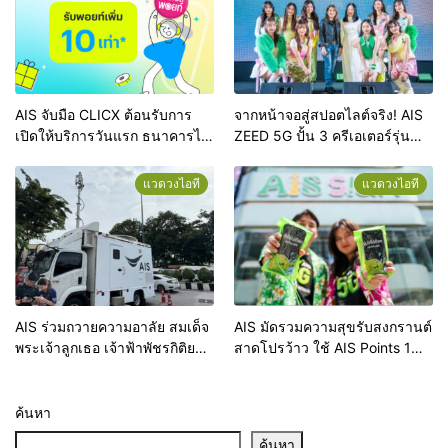
สังคมให้พื้นที่ห่างไกลรวม 33.88
ล้านบาท
AIS จับมือ CLICX ต้อนรับการ
จากหน้าจอสู่สปอตไลต์จริง! AIS
เปิดให้บริการวันแรก ธนาคารไร้
ZEED 5G ปั้น 3 ครีเอเตอร์รุ่น
สาขาแห่งแรกของไทย จัดโปร
ใหม่ให้แจ้งเกิด พร้อมรับเงิน
มอบ AIS Points เพิ่ม 10 เท่าเมื่อ
รางวัล และทุนการศึกษารวมกว่า
แวดวงไอที
แวดวงไอที
จ่ายบิลหรือเติมเงิน AIS ผ่าน
200,000 บาท
CLICX
AIS ร่วมถวายความอาลัย สมเด็จ
AIS มัดรวมความสุขรับสงกรานต์
พระเจ้าลูกเธอ เจ้าฟ้าพัชรกิติยา
สาดโปรว้าว ใช้ AIS Points 1
ภาฯ เสริมโครงข่าย 5G, 4G,
คะแนน แลกสิทธิพิเศษจัดเต็ม
Free WiFi พร้อมจุดชาร์จแบต
พร้อมโปรอยู่บ้านอุ่นใจ ส่วนลดดี
และน้ำดื่ม อำนวยความสะดวก
ไวซ์ทุกค่าย และสิทธิพิเศษ
ค้นหา
ประชาชนร่วมพิธี
มากมาย
ค้นหา