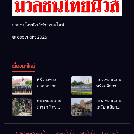
มวลชนไทยนิวส์ข่าวออนไลน์
© copyright 2026
เรื่องมาใหม่
พิธีวางพวง
อบจ.ขอนแก่น
มาลาถวาย
พร้อมจัดการ
ราชสักการะ
เลือกตั้ง นา
เนื่องในวันรพี
ยกฯ 27 ก.ย.
หนุ่มขอนแก่น
กกต.ขอนแก่น
ประจำปี
รับสมัคร 17-
เมายา โกรธที่
เตรียมเลือกตั้ง
2569 และ
21 ส.ค. ทุกคน
ครอบครัวขาย
นายก
การแข่งขัน
มีสิทธิ์ลง
ที่ดินแล้วไม่
อบจ.ใหม่
ฟุตบอลวันรพี
สมัครรับการ
แบ่งเงินให้ใช้
ภายใน 60 วัน
เพื่อเชื่อม
เลือกตั้งหาก
คว้าหนังสติ๊ก
ด้วยการ เปิด
Anti-Fake News
การศึกษา
ข่าวกีฬา
ข่าวประจำวัน