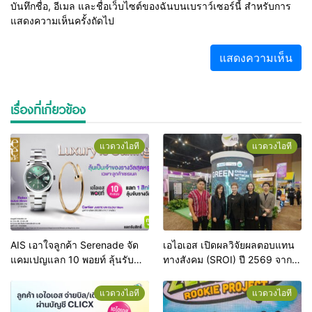
บันทึกชื่อ, อีเมล และชื่อเว็บไซต์ของฉันบนเบราว์เซอร์นี้ สำหรับการ
แสดงความเห็นครั้งถัดไป
เรื่องที่เกี่ยวข้อง
แวดวงไอที
แวดวงไอที
AIS เอาใจลูกค้า Serenade จัด
เอไอเอส เปิดผลวิจัยผลตอบแทน
แคมเปญแลก 10 พอยท์ ลุ้นรับ
ทางสังคม (SROI) ปี 2569 จาก
นาฬิกา Rolex และกำไล Cartier!
โครงการ Green Energy Green
เสิร์ฟที่สุดของความลักชัวรี รวม
Network for THAIs ชี้ผลลัพธ์
แวดวงไอที
แวดวงไอที
กว่า 600,000 บาท
เชิงประจักษ์ สร้างคุณค่าทาง