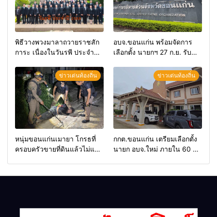
พิธีวางพวงมาลาถวายราชสัก
อบจ.ขอนแก่น พร้อมจัดการ
การะ เนื่องในวันรพี ประจำปี
เลือกตั้ง นายกฯ 27 ก.ย. รับ
2569 และการแข่งขันฟุตบอล
สมัคร 17-21 ส.ค. ทุกคนมีสิทธิ์
วันรพี เพื่อเชื่อมความสัมพันธ์
ลงสมัครรับการเลือกตั้งหาก
ข่าวเด่นท้องถิ่น
ข่าวเด่นท้องถิ่น
อันดีของหน่วยงานใน
คุณสมบัติครบ มั่นใจคนใช้
กระบวนการยุติธรรม
สิทธิ์ทะลุ 70%
หนุ่มขอนแก่นเมายา โกรธที่
กกต.ขอนแก่น เตรียมเลือกตั้ง
ครอบครัวขายที่ดินแล้วไม่แบ่ง
นายก อบจ.ใหม่ ภายใน 60 วัน
เงินให้ใช้ คว้าหนังสติ๊กยิง ห้อง
ด้วยการ เปิดรับสมัครใหม่
ทำงาน ผกก.ฯ 2 นัด ตำรวจคุม
ทั้งหมด พร้อมระบุ “วัฒนา”ลง
ตัวได้ทันควัน
สมัครได้ เพราะไม่มีความผิด
และ กกต.ยกคำร้องไปแล้ว