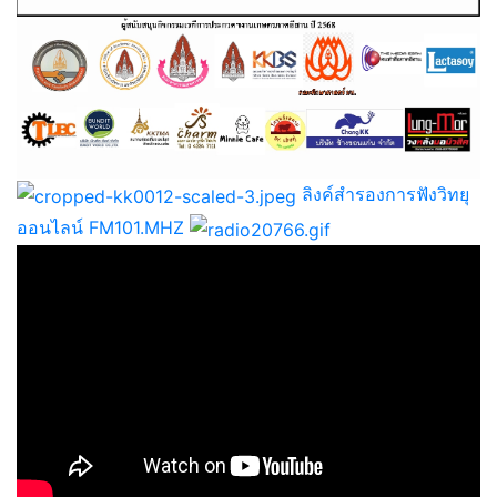
ลิงค์สำรองการฟังวิทยุ
ออนไลน์ FM101.MHZ