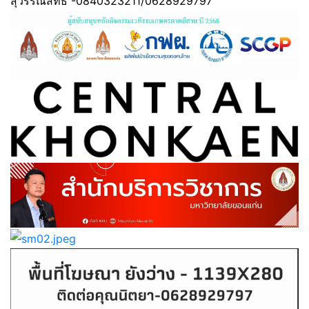
สุวรรณสิทธิ์ -0840323211/0628929797