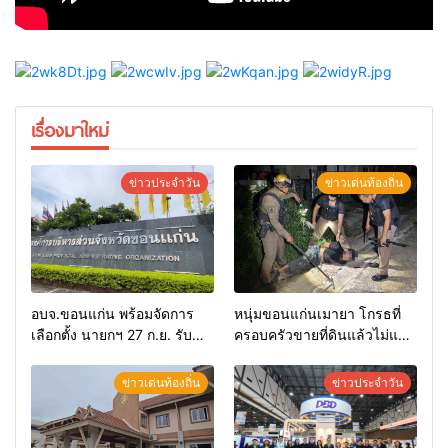
เรื่องมาใหม่
ข่าวประจำวัน
ข่าวเด่นท้องถิ่น
อบจ.ขอนแก่น พร้อมจัดการ
หนุ่มขอนแก่นเมายา โกรธที่
เลือกตั้ง นายกฯ 27 ก.ย. รับ
ครอบครัวขายที่ดินแล้วไม่แบ่ง
สมัคร 17-21 ส.ค. ทุกคนมีสิทธิ์
เงินให้ใช้ คว้าหนังสติ๊กยิง ห้อง
ลงสมัครรับการเลือกตั้งหาก
ทำงาน ผกก.ฯ 2 นัด ตำรวจคุม
ข่าวเด่นท้องถิ่น
ข่าวประจำวัน
คุณสมบัติครบ มั่นใจคนใช้
ตัวได้ทันควัน
สิทธิ์ทะลุ 70%