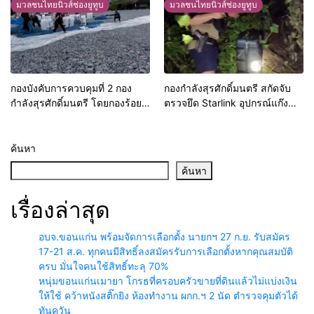
มวลชนไทยนิวส์ช่องยูทูบ
มวลชนไทยนิวส์ช่องยูทูบ
กองบังคับการควบคุมที่ 2 กอง
กองกำลังสุรศักดิ์มนตรี สกัดจับ
กำลังสุรศักดิ์มนตรี โดยกองร้อย
ตรวจยึด Starlink อุปกรณ์แก๊ง
เฉพาะกิจทหารพรานที่ 2110
คอลเซนเตอร์ ก่อนส่งข้ามแดน
พร้อมกำลังพล ได้ออกให้การช่วย
ผ่านชายแดนไทย สปป.ลาว
เหลือด้านแรงงานแก่ประชาชน
ค้นหา
ค้นหา
เรื่องล่าสุด
อบจ.ขอนแก่น พร้อมจัดการเลือกตั้ง นายกฯ 27 ก.ย. รับสมัคร
17-21 ส.ค. ทุกคนมีสิทธิ์ลงสมัครรับการเลือกตั้งหากคุณสมบัติ
ครบ มั่นใจคนใช้สิทธิ์ทะลุ 70%
หนุ่มขอนแก่นเมายา โกรธที่ครอบครัวขายที่ดินแล้วไม่แบ่งเงิน
ให้ใช้ คว้าหนังสติ๊กยิง ห้องทำงาน ผกก.ฯ 2 นัด ตำรวจคุมตัวได้
ทันควัน