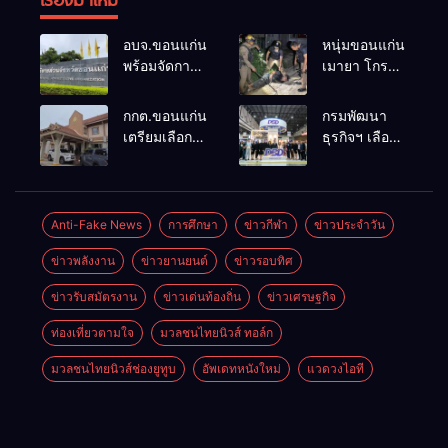
อบจ.ขอนแก่น
หนุ่มขอนแก่น
พร้อมจัดการ
เมายา โกรธที่
เลือกตั้ง นา
ครอบครัวขาย
ยกฯ 27 ก.ย.
ที่ดินแล้วไม่
กกต.ขอนแก่น
กรมพัฒนา
รับสมัคร 17-
แบ่งเงินให้ใช้
เตรียมเลือกตั้ง
ธุรกิจฯ เลือก
21 ส.ค. ทุกคน
คว้าหนังสติ๊ก
นายก
แฟรนไชส์ที่
มีสิทธิ์ลง
ยิง ห้องทำงาน
อบจ.ใหม่
ผ่านการ
สมัครรับการ
ผกก.ฯ 2 นัด
ภายใน 60 วัน
พัฒนาเข้า
เลือกตั้งหาก
ตำรวจคุมตัว
ด้วยการ เปิด
ร่วม
Anti-Fake News
การศึกษา
ข่าวกีฬา
ข่าวประจำวัน
คุณสมบัติครบ
ได้ทันควัน
รับสมัครใหม่
งาน Franchise
มั่นใจคนใช้
ข่าวพลังงาน
ข่าวยานยนต์
ข่าวรอบทิศ
ทั้งหมด พร้อม
Expo
สิทธิ์ทะลุ 70%
ระบุ
Thailand by
ข่าวรับสมัตรงาน
ข่าวเด่นท้องถิ่น
ข่าวเศรษฐกิจ
“วัฒนา”ลง
Smart SME
สมัครได้
Expo พร้อม
ท่องเที่ยวตามใจ
มวลชนไทยนิวส์ ทอล์ก
เพราะไม่มี
มอบ
ความผิด และ
รางวัล DBD
มวลชนไทยนิวส์ช่องยูทูบ
อัพเดทหนังใหม่
แวดวงไอที
กกต.ยกคำร้อง
Thailand
ไปแล้ว
Franchise
Award 2026