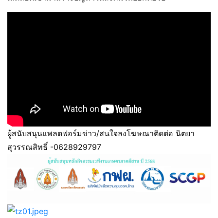
ผู้สนับสนุนแพลตฟอร์มข่าว/สนใจลงโฆษณาติดต่อ นิตยา
สุวรรณสิทธิ์ -0628929797