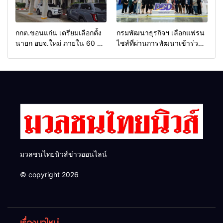
กกต.ขอนแก่น เตรียมเลือกตั้ง
กรมพัฒนาธุรกิจฯ เลือกแฟรน
นายก อบจ.ใหม่ ภายใน 60 วัน
ไชส์ที่ผ่านการพัฒนาเข้าร่วม
ด้วยการ เปิดรับสมัครใหม่
งาน Franchise Expo
ทั้งหมด พร้อมระบุ “วัฒนา”ลง
Thailand by Smart SME
สมัครได้ เพราะไม่มีความผิด
Expo พร้อมมอบรางวัล DBD
และ กกต.ยกคำร้องไปแล้ว
Thailand Franchise Award
2026
มวลชนไทยนิวส์ข่าวออนไลน์
© copyright 2026
เรื่องมาใหม่