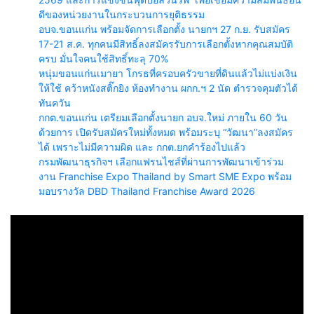
ดีของหน่วยงานในกระบวนการยุติธรรม
อบจ.ขอนแก่น พร้อมจัดการเลือกตั้ง นายกฯ 27 ก.ย. รับสมัคร
17-21 ส.ค. ทุกคนมีสิทธิ์ลงสมัครรับการเลือกตั้งหากคุณสมบัติ
ครบ มั่นใจคนใช้สิทธิ์ทะลุ 70%
หนุ่มขอนแก่นเมายา โกรธที่ครอบครัวขายที่ดินแล้วไม่แบ่งเงิน
ให้ใช้ คว้าหนังสติ๊กยิง ห้องทำงาน ผกก.ฯ 2 นัด ตำรวจคุมตัวได้
ทันควัน
กกต.ขอนแก่น เตรียมเลือกตั้งนายก อบจ.ใหม่ ภายใน 60 วัน
ด้วยการ เปิดรับสมัครใหม่ทั้งหมด พร้อมระบุ “วัฒนา”ลงสมัคร
ได้ เพราะไม่มีความผิด และ กกต.ยกคำร้องไปแล้ว
กรมพัฒนาธุรกิจฯ เลือกแฟรนไชส์ที่ผ่านการพัฒนาเข้าร่วม
งาน Franchise Expo Thailand by Smart SME Expo พร้อม
มอบรางวัล DBD Thailand Franchise Award 2026