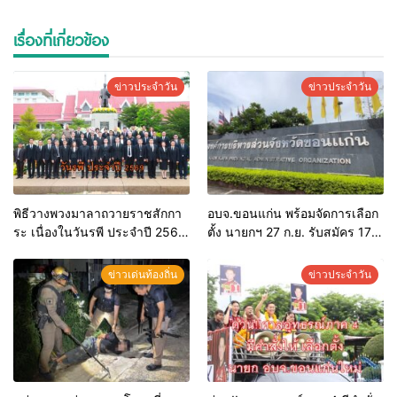
เรื่องที่เกี่ยวข้อง
ข่าวประจำวัน
ข่าวประจำวัน
พิธีวางพวงมาลาถวายราชสักกา
อบจ.ขอนแก่น พร้อมจัดการเลือก
ระ เนื่องในวันรพี ประจำปี 2569
ตั้ง นายกฯ 27 ก.ย. รับสมัคร 17-
และการแข่งขันฟุตบอลวันรพี
21 ส.ค. ทุกคนมีสิทธิ์ลงสมัครรับ
เพื่อเชื่อมความสัมพันธ์อันดีของ
การเลือกตั้งหากคุณสมบัติครบ
ข่าวเด่นท้องถิ่น
ข่าวประจำวัน
หน่วยงานในกระบวนการ
มั่นใจคนใช้สิทธิ์ทะลุ 70%
ยุติธรรม