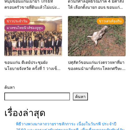
หนุ่มขอนแก่นเมายา โกรธที่
ด่วน!!ศาลอุทธรณ์ภาค 4 มีคำสั่ง
ครอบครัวขายที่ดินแล้วไม่แบ่ง
ให้ เลือกตั้งนายก อบจ.ขอนแก่น
เงินให้ใช้ คว้าหนังสติ๊กยิง ห้อง
ใหม่
ทำงาน ผกก.ฯ 2 นัด ตำรวจคุมตัว
ข่าวประจำวัน
ข่าวเด่นท้องถิ่น
ได้ทันควัน
มวลชนไทยนิวส์ช่องยูทูบ
ขอนแก่น ดีเดย์ประชุมผัง
ปศุสัตว์ขอนแก่นเร่งตรวจหาที่มา
นโยบายจังหวัด ครั้งที่ 1 วางเข็ม
ของคนนำมาทิ้งกระโหลกศรีษะ
ทิศพัฒนาพื้นที่ รับยุทธศาสตร์
วัวริมถนน คาดผู้ประกอบการใน
ชาติ 20 ปี
พื้นที่มักง่าย หากตรวจพบมีความ
ผิดทันที
ค้นหา
ค้นหา
เรื่องล่าสุด
พิธีวางพวงมาลาถวายราชสักการะ เนื่องในวันรพี ประจำปี
2569 และการแข่งขันฟุตบอลวันรพี เพื่อเชื่อมความสัมพันธ์อัน