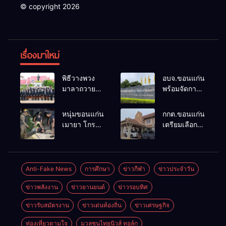
© copyright 2026
เรื่องมาใหม่
พิธีวางพวง
อบจ.ขอนแก่น
มาลาถวาย
พร้อมจัดการ
ราชสักการะ
เลือกตั้ง นา
เนื่องในวันรพี
ยกฯ 27 ก.ย.
หนุ่มขอนแก่น
กกต.ขอนแก่น
ประจำปี
รับสมัคร 17-
เมายา โกรธที่
เตรียมเลือกตั้ง
2569 และ
21 ส.ค. ทุกคน
ครอบครัวขาย
นายก
การแข่งขัน
มีสิทธิ์ลง
ที่ดินแล้วไม่
อบจ.ใหม่
ฟุตบอลวันรพี
สมัครรับการ
แบ่งเงินให้ใช้
ภายใน 60 วัน
เพื่อเชื่อม
เลือกตั้งหาก
คว้าหนังสติ๊ก
ด้วยการ เปิด
Anti-Fake News
การศึกษา
ข่าวกีฬา
ข่าวประจำวัน
ความสัมพันธ์
คุณสมบัติครบ
ยิง ห้องทำงาน
รับสมัครใหม่
อันดีของ
มั่นใจคนใช้
ข่าวพลังงาน
ข่าวยานยนต์
ข่าวรอบทิศ
ผกก.ฯ 2 นัด
ทั้งหมด พร้อม
หน่วยงานใน
สิทธิ์ทะลุ 70%
ตำรวจคุมตัว
ระบุ
กระบวนการ
ข่าวรับสมัตรงาน
ข่าวเด่นท้องถิ่น
ข่าวเศรษฐกิจ
ได้ทันควัน
“วัฒนา”ลง
ยุติธรรม
สมัครได้
ท่องเที่ยวตามใจ
มวลชนไทยนิวส์ ทอล์ก