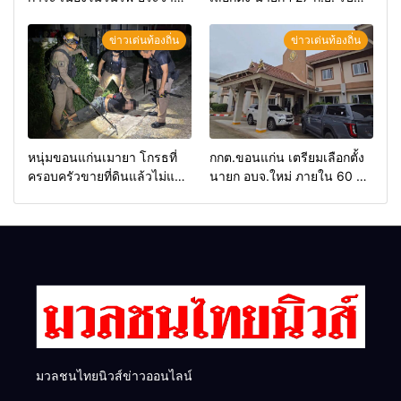
2569 และการแข่งขันฟุตบอล
สมัคร 17-21 ส.ค. ทุกคนมีสิทธิ์
วันรพี เพื่อเชื่อมความสัมพันธ์
ลงสมัครรับการเลือกตั้งหาก
ข่าวเด่นท้องถิ่น
ข่าวเด่นท้องถิ่น
อันดีของหน่วยงานใน
คุณสมบัติครบ มั่นใจคนใช้
กระบวนการยุติธรรม
สิทธิ์ทะลุ 70%
หนุ่มขอนแก่นเมายา โกรธที่
กกต.ขอนแก่น เตรียมเลือกตั้ง
ครอบครัวขายที่ดินแล้วไม่แบ่ง
นายก อบจ.ใหม่ ภายใน 60 วัน
เงินให้ใช้ คว้าหนังสติ๊กยิง ห้อง
ด้วยการ เปิดรับสมัครใหม่
ทำงาน ผกก.ฯ 2 นัด ตำรวจคุม
ทั้งหมด พร้อมระบุ “วัฒนา”ลง
ตัวได้ทันควัน
สมัครได้ เพราะไม่มีความผิด
และ กกต.ยกคำร้องไปแล้ว
มวลชนไทยนิวส์ข่าวออนไลน์