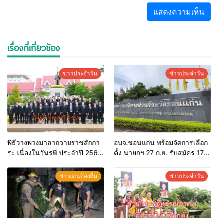
เรื่องที่เกี่ยวข้อง
ข่าวประจำวัน
ข่าวประจำวัน
พิธีวางพวงมาลาถวายราชสักกา
อบจ.ขอนแก่น พร้อมจัดการเลือก
ระ เนื่องในวันรพี ประจำปี 2569
ตั้ง นายกฯ 27 ก.ย. รับสมัคร 17-
และการแข่งขันฟุตบอลวันรพี
21 ส.ค. ทุกคนมีสิทธิ์ลงสมัครรับ
เพื่อเชื่อมความสัมพันธ์อันดีของ
การเลือกตั้งหากคุณสมบัติครบ
ข่าวเด่นท้องถิ่น
ข่าวประจำวัน
หน่วยงานในกระบวนการ
มั่นใจคนใช้สิทธิ์ทะลุ 70%
ยุติธรรม