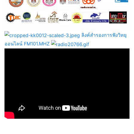
ลิงค์สำรองการฟังวิทยุ
ออนไลน์ FM101.MHZ