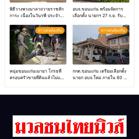
พิธีวางพวงมาลาถวายราชสัก
อบจ.ขอนแก่น พร้อมจัดการ
การะ เนื่องในวันรพี ประจำปี
เลือกตั้ง นายกฯ 27 ก.ย. รับ
2569 และการแข่งขันฟุตบอล
สมัคร 17-21 ส.ค. ทุกคนมีสิทธิ์
วันรพี เพื่อเชื่อมความสัมพันธ์
ลงสมัครรับการเลือกตั้งหาก
ข่าวเด่นท้องถิ่น
ข่าวเด่นท้องถิ่น
อันดีของหน่วยงานใน
คุณสมบัติครบ มั่นใจคนใช้
กระบวนการยุติธรรม
สิทธิ์ทะลุ 70%
หนุ่มขอนแก่นเมายา โกรธที่
กกต.ขอนแก่น เตรียมเลือกตั้ง
ครอบครัวขายที่ดินแล้วไม่แบ่ง
นายก อบจ.ใหม่ ภายใน 60 วัน
เงินให้ใช้ คว้าหนังสติ๊กยิง ห้อง
ด้วยการ เปิดรับสมัครใหม่
ทำงาน ผกก.ฯ 2 นัด ตำรวจคุม
ทั้งหมด พร้อมระบุ “วัฒนา”ลง
ตัวได้ทันควัน
สมัครได้ เพราะไม่มีความผิด
และ กกต.ยกคำร้องไปแล้ว