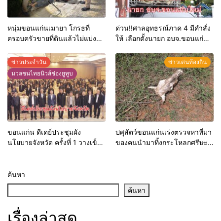
หนุ่มขอนแก่นเมายา โกรธที่
ด่วน!!ศาลอุทธรณ์ภาค 4 มีคำสั่ง
ครอบครัวขายที่ดินแล้วไม่แบ่ง
ให้ เลือกตั้งนายก อบจ.ขอนแก่น
เงินให้ใช้ คว้าหนังสติ๊กยิง ห้อง
ใหม่
ทำงาน ผกก.ฯ 2 นัด ตำรวจคุมตัว
ข่าวประจำวัน
ข่าวเด่นท้องถิ่น
ได้ทันควัน
มวลชนไทยนิวส์ช่องยูทูบ
ขอนแก่น ดีเดย์ประชุมผัง
ปศุสัตว์ขอนแก่นเร่งตรวจหาที่มา
นโยบายจังหวัด ครั้งที่ 1 วางเข็ม
ของคนนำมาทิ้งกระโหลกศรีษะ
ทิศพัฒนาพื้นที่ รับยุทธศาสตร์
วัวริมถนน คาดผู้ประกอบการใน
ชาติ 20 ปี
พื้นที่มักง่าย หากตรวจพบมีความ
ผิดทันที
ค้นหา
ค้นหา
เรื่องล่าสุด