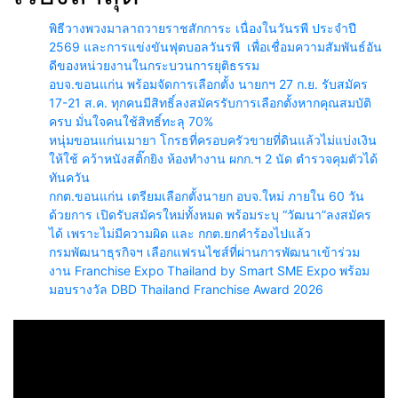
พิธีวางพวงมาลาถวายราชสักการะ เนื่องในวันรพี ประจำปี
2569 และการแข่งขันฟุตบอลวันรพี เพื่อเชื่อมความสัมพันธ์อัน
ดีของหน่วยงานในกระบวนการยุติธรรม
อบจ.ขอนแก่น พร้อมจัดการเลือกตั้ง นายกฯ 27 ก.ย. รับสมัคร
17-21 ส.ค. ทุกคนมีสิทธิ์ลงสมัครรับการเลือกตั้งหากคุณสมบัติ
ครบ มั่นใจคนใช้สิทธิ์ทะลุ 70%
หนุ่มขอนแก่นเมายา โกรธที่ครอบครัวขายที่ดินแล้วไม่แบ่งเงิน
ให้ใช้ คว้าหนังสติ๊กยิง ห้องทำงาน ผกก.ฯ 2 นัด ตำรวจคุมตัวได้
ทันควัน
กกต.ขอนแก่น เตรียมเลือกตั้งนายก อบจ.ใหม่ ภายใน 60 วัน
ด้วยการ เปิดรับสมัครใหม่ทั้งหมด พร้อมระบุ “วัฒนา”ลงสมัคร
ได้ เพราะไม่มีความผิด และ กกต.ยกคำร้องไปแล้ว
กรมพัฒนาธุรกิจฯ เลือกแฟรนไชส์ที่ผ่านการพัฒนาเข้าร่วม
งาน Franchise Expo Thailand by Smart SME Expo พร้อม
มอบรางวัล DBD Thailand Franchise Award 2026