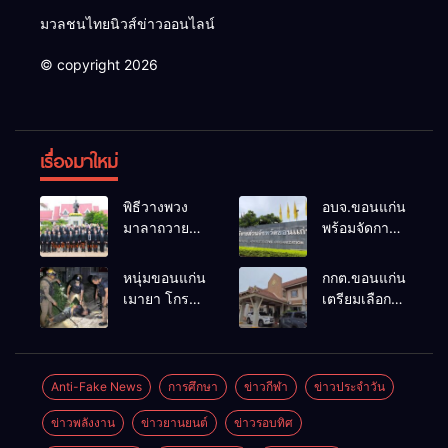
มวลชนไทยนิวส์ข่าวออนไลน์
© copyright 2026
เรื่องมาใหม่
พิธีวางพวง
อบจ.ขอนแก่น
มาลาถวาย
พร้อมจัดการ
ราชสักการะ
เลือกตั้ง นา
เนื่องในวันรพี
ยกฯ 27 ก.ย.
หนุ่มขอนแก่น
กกต.ขอนแก่น
ประจำปี
รับสมัคร 17-
เมายา โกรธที่
เตรียมเลือกตั้ง
2569 และ
21 ส.ค. ทุกคน
ครอบครัวขาย
นายก
การแข่งขัน
มีสิทธิ์ลง
ที่ดินแล้วไม่
อบจ.ใหม่
ฟุตบอลวันรพี
สมัครรับการ
แบ่งเงินให้ใช้
ภายใน 60 วัน
เพื่อเชื่อม
เลือกตั้งหาก
คว้าหนังสติ๊ก
ด้วยการ เปิด
Anti-Fake News
การศึกษา
ข่าวกีฬา
ข่าวประจำวัน
ความสัมพันธ์
คุณสมบัติครบ
ยิง ห้องทำงาน
รับสมัครใหม่
อันดีของ
มั่นใจคนใช้
ข่าวพลังงาน
ข่าวยานยนต์
ข่าวรอบทิศ
ผกก.ฯ 2 นัด
ทั้งหมด พร้อม
หน่วยงานใน
สิทธิ์ทะลุ 70%
ตำรวจคุมตัว
ระบุ