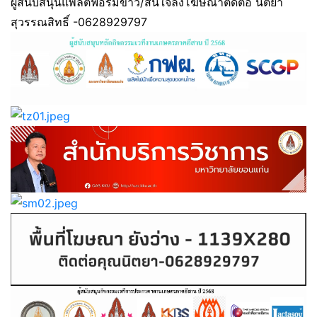
ผู้สนับสนุนแพลตฟอร์มข่าว/สนใจลงโฆษณาติดต่อ นิตยา
สุวรรณสิทธิ์ -0628929797