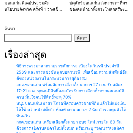
ขอนแก่น ดีเดย์ประชุมผัง
ปศุสัตว์ขอนแก่นเร่งตรวจหาที่มา
นโยบายจังหวัด ครั้งที่ 1 วางเข็ม
ของคนนำมาทิ้งกระโหลกศรีษะ
ทิศพัฒนาพื้นที่ รับยุทธศาสตร์
วัวริมถนน คาดผู้ประกอบการใน
ชาติ 20 ปี
พื้นที่มักง่าย หากตรวจพบมีความ
ผิดทันที
ค้นหา
ค้นหา
เรื่องล่าสุด
พิธีวางพวงมาลาถวายราชสักการะ เนื่องในวันรพี ประจำปี
2569 และการแข่งขันฟุตบอลวันรพี เพื่อเชื่อมความสัมพันธ์อัน
ดีของหน่วยงานในกระบวนการยุติธรรม
อบจ.ขอนแก่น พร้อมจัดการเลือกตั้ง นายกฯ 27 ก.ย. รับสมัคร
17-21 ส.ค. ทุกคนมีสิทธิ์ลงสมัครรับการเลือกตั้งหากคุณสมบัติ
ครบ มั่นใจคนใช้สิทธิ์ทะลุ 70%
หนุ่มขอนแก่นเมายา โกรธที่ครอบครัวขายที่ดินแล้วไม่แบ่งเงิน
ให้ใช้ คว้าหนังสติ๊กยิง ห้องทำงาน ผกก.ฯ 2 นัด ตำรวจคุมตัวได้
ทันควัน
กกต.ขอนแก่น เตรียมเลือกตั้งนายก อบจ.ใหม่ ภายใน 60 วัน
ด้วยการ เปิดรับสมัครใหม่ทั้งหมด พร้อมระบุ “วัฒนา”ลงสมัคร