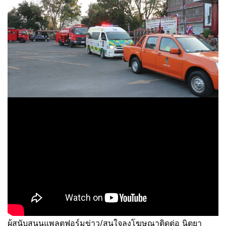
ผู้สนับสนุนแพลตฟอร์มข่าว/สนใจลงโฆษณาติดต่อ นิตยา