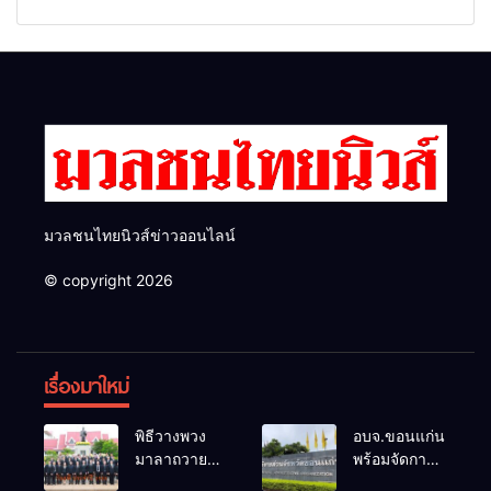
เงินให้ใช้ คว้าหนังสติ๊กยิง ห้อง
ด้วยการ เปิดรับสมัครใหม่
ทำงาน ผกก.ฯ 2 นัด ตำรวจคุม
ทั้งหมด พร้อมระบุ “วัฒนา”ลง
ตัวได้ทันควัน
สมัครได้ เพราะไม่มีความผิด
และ กกต.ยกคำร้องไปแล้ว
มวลชนไทยนิวส์ข่าวออนไลน์
© copyright 2026
เรื่องมาใหม่
พิธีวางพวง
อบจ.ขอนแก่น
มาลาถวาย
พร้อมจัดการ
ราชสักการะ
เลือกตั้ง นา