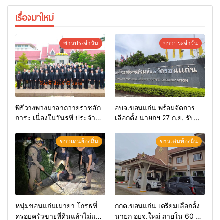
เรื่องมาใหม่
ข่าวประจำวัน
ข่าวประจำวัน
พิธีวางพวงมาลาถวายราชสัก
อบจ.ขอนแก่น พร้อมจัดการ
การะ เนื่องในวันรพี ประจำปี
เลือกตั้ง นายกฯ 27 ก.ย. รับ
2569 และการแข่งขันฟุตบอล
สมัคร 17-21 ส.ค. ทุกคนมีสิทธิ์
วันรพี เพื่อเชื่อมความสัมพันธ์
ลงสมัครรับการเลือกตั้งหาก
ข่าวเด่นท้องถิ่น
ข่าวเด่นท้องถิ่น
อันดีของหน่วยงานใน
คุณสมบัติครบ มั่นใจคนใช้
กระบวนการยุติธรรม
สิทธิ์ทะลุ 70%
หนุ่มขอนแก่นเมายา โกรธที่
กกต.ขอนแก่น เตรียมเลือกตั้ง
ครอบครัวขายที่ดินแล้วไม่แบ่ง
นายก อบจ.ใหม่ ภายใน 60 วัน