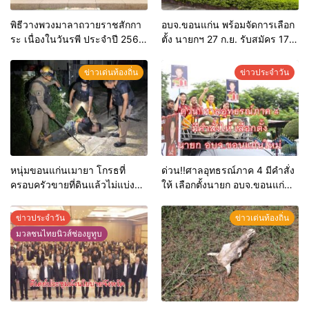
พิธีวางพวงมาลาถวายราชสักกา
อบจ.ขอนแก่น พร้อมจัดการเลือก
ระ เนื่องในวันรพี ประจำปี 2569
ตั้ง นายกฯ 27 ก.ย. รับสมัคร 17-
และการแข่งขันฟุตบอลวันรพี
21 ส.ค. ทุกคนมีสิทธิ์ลงสมัครรับ
เพื่อเชื่อมความสัมพันธ์อันดีของ
การเลือกตั้งหากคุณสมบัติครบ
ข่าวเด่นท้องถิ่น
ข่าวประจำวัน
หน่วยงานในกระบวนการ
มั่นใจคนใช้สิทธิ์ทะลุ 70%
ยุติธรรม
หนุ่มขอนแก่นเมายา โกรธที่
ด่วน!!ศาลอุทธรณ์ภาค 4 มีคำสั่ง
ครอบครัวขายที่ดินแล้วไม่แบ่ง
ให้ เลือกตั้งนายก อบจ.ขอนแก่น
เงินให้ใช้ คว้าหนังสติ๊กยิง ห้อง
ใหม่
ทำงาน ผกก.ฯ 2 นัด ตำรวจคุมตัว
ข่าวประจำวัน
ข่าวเด่นท้องถิ่น
ได้ทันควัน
มวลชนไทยนิวส์ช่องยูทูบ