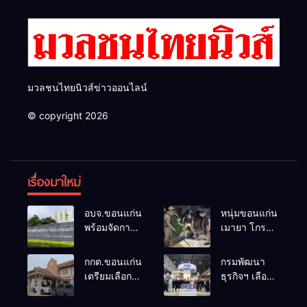
2026
มวลชนไทยนิวส์ข่าวออนไลน์
© copyright 2026
เรื่องมาใหม่
อบจ.ขอนแก่น
หนุ่มขอนแก่น
พร้อมจัดการ
เมายา โกรธที่
เลือกตั้ง นา
ครอบครัวขาย
ยกฯ 27 ก.ย.
ที่ดินแล้วไม่
กกต.ขอนแก่น
กรมพัฒนา
รับสมัคร 17-
แบ่งเงินให้ใช้
เตรียมเลือกตั้ง
ธุรกิจฯ เลือก
21 ส.ค. ทุกคน
คว้าหนังสติ๊ก
นายก
แฟรนไชส์ที่
มีสิทธิ์ลง
ยิง ห้องทำงาน
อบจ.ใหม่
ผ่านการ