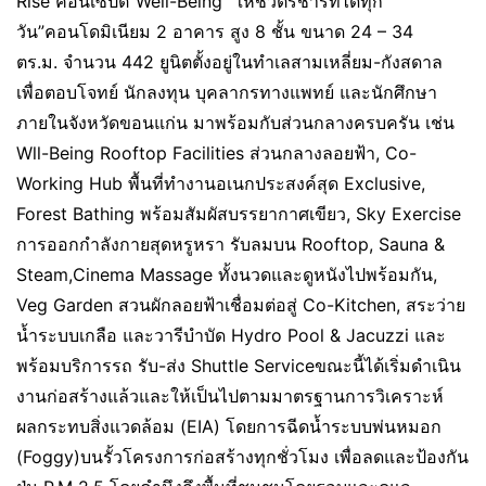
Rise คอนเซ็ปต์“Well-Being “ให้ชีวิตรีชาร์ทได้ทุก
วัน”คอนโดมิเนียม 2 อาคาร สูง 8 ชั้น ขนาด 24 – 34
ตร.ม. จำนวน 442 ยูนิตตั้งอยู่ในทำเลสามเหลี่ยม-กังสดาล
เพื่อตอบโจทย์ นักลงทุน บุคลากรทางแพทย์ และนักศึกษา
ภายในจังหวัดขอนแก่น มาพร้อมกับส่วนกลางครบครัน เช่น
Wll-Being Rooftop Facilities ส่วนกลางลอยฟ้า, Co-
Working Hub พื้นที่ทำงานอเนกประสงค์สุด Exclusive,
Forest Bathing พร้อมสัมผัสบรรยากาศเขียว, Sky Exercise
การออกกำลังกายสุดหรูหรา รับลมบน Rooftop, Sauna &
Steam,Cinema Massage ทั้งนวดและดูหนังไปพร้อมกัน,
Veg Garden สวนผักลอยฟ้าเชื่อมต่อสู่ Co-Kitchen, สระว่าย
น้ำระบบเกลือ และวารีบำบัด Hydro Pool & Jacuzzi และ
พร้อมบริการรถ รับ-ส่ง Shuttle Serviceขณะนี้ได้เริ่มดำเนิน
งานก่อสร้างแล้วและให้เป็นไปตามมาตรฐานการวิเคราะห์
ผลกระทบสิ่งแวดล้อม (EIA) โดยการฉีดน้ำระบบพ่นหมอก
(Foggy)บนรั้วโครงการก่อสร้างทุกชั่วโมง เพื่อลดและป้องกัน