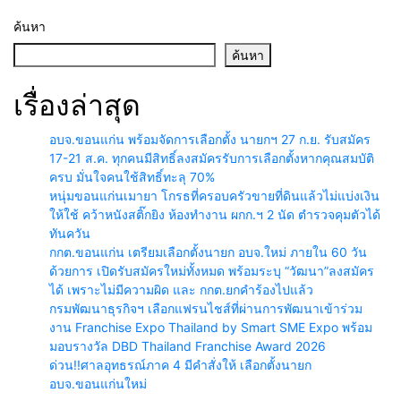
พื้นที่มักง่าย หากตรวจพบมีความ
เพื่อนนำมาฝากไว้และบอกจะมี
ผิดทันที
คนมารับ รอแล้วแต่ยังไม่มา กลับ
ค้นหา
ถูกตำรวจมาจับกุมตัวก่อน
ค้นหา
เรื่องล่าสุด
อบจ.ขอนแก่น พร้อมจัดการเลือกตั้ง นายกฯ 27 ก.ย. รับสมัคร
17-21 ส.ค. ทุกคนมีสิทธิ์ลงสมัครรับการเลือกตั้งหากคุณสมบัติ
ครบ มั่นใจคนใช้สิทธิ์ทะลุ 70%
หนุ่มขอนแก่นเมายา โกรธที่ครอบครัวขายที่ดินแล้วไม่แบ่งเงิน
ให้ใช้ คว้าหนังสติ๊กยิง ห้องทำงาน ผกก.ฯ 2 นัด ตำรวจคุมตัวได้
ทันควัน
กกต.ขอนแก่น เตรียมเลือกตั้งนายก อบจ.ใหม่ ภายใน 60 วัน
ด้วยการ เปิดรับสมัครใหม่ทั้งหมด พร้อมระบุ “วัฒนา”ลงสมัคร
ได้ เพราะไม่มีความผิด และ กกต.ยกคำร้องไปแล้ว
กรมพัฒนาธุรกิจฯ เลือกแฟรนไชส์ที่ผ่านการพัฒนาเข้าร่วม
งาน Franchise Expo Thailand by Smart SME Expo พร้อม
มอบรางวัล DBD Thailand Franchise Award 2026
ด่วน!!ศาลอุทธรณ์ภาค 4 มีคำสั่งให้ เลือกตั้งนายก
อบจ.ขอนแก่นใหม่