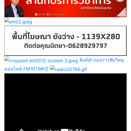
ลิงค์สำรองการฟังวิทยุ
ออนไลน์ FM101.MHZ