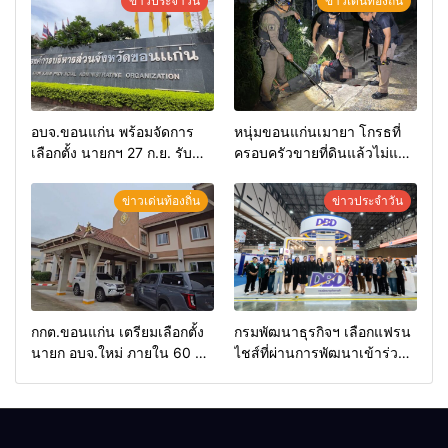
ข่าวประจำวัน
ข่าวเด่นท้องถิ่น
อบจ.ขอนแก่น พร้อมจัดการ
หนุ่มขอนแก่นเมายา โกรธที่
เลือกตั้ง นายกฯ 27 ก.ย. รับ
ครอบครัวขายที่ดินแล้วไม่แบ่ง
สมัคร 17-21 ส.ค. ทุกคนมีสิทธิ์
เงินให้ใช้ คว้าหนังสติ๊กยิง ห้อง
ลงสมัครรับการเลือกตั้งหาก
ทำงาน ผกก.ฯ 2 นัด ตำรวจคุม
ข่าวเด่นท้องถิ่น
ข่าวประจำวัน
คุณสมบัติครบ มั่นใจคนใช้
ตัวได้ทันควัน
สิทธิ์ทะลุ 70%
กกต.ขอนแก่น เตรียมเลือกตั้ง
กรมพัฒนาธุรกิจฯ เลือกแฟรน
นายก อบจ.ใหม่ ภายใน 60 วัน
ไชส์ที่ผ่านการพัฒนาเข้าร่วม
ด้วยการ เปิดรับสมัครใหม่
งาน Franchise Expo
ทั้งหมด พร้อมระบุ “วัฒนา”ลง
Thailand by Smart SME
สมัครได้ เพราะไม่มีความผิด
Expo พร้อมมอบรางวัล DBD
และ กกต.ยกคำร้องไปแล้ว
Thailand Franchise Award