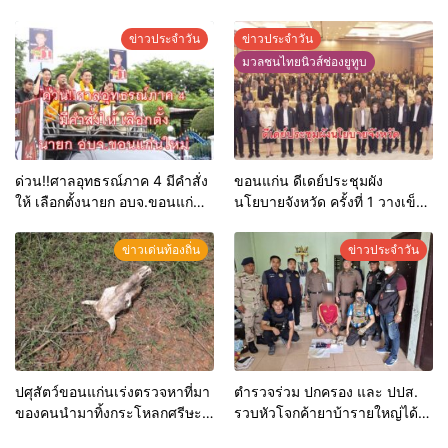
21 ส.ค. ทุกคนมีสิทธิ์ลงสมัครรับ
เงินให้ใช้ คว้าหนังสติ๊กยิง ห้อง
การเลือกตั้งหากคุณสมบัติครบ
ทำงาน ผกก.ฯ 2 นัด ตำรวจคุมตัว
ข่าวประจำวัน
ข่าวประจำวัน
มั่นใจคนใช้สิทธิ์ทะลุ 70%
ได้ทันควัน
มวลชนไทยนิวส์ช่องยูทูบ
ด่วน!!ศาลอุทธรณ์ภาค 4 มีคำสั่ง
ขอนแก่น ดีเดย์ประชุมผัง
ให้ เลือกตั้งนายก อบจ.ขอนแก่น
นโยบายจังหวัด ครั้งที่ 1 วางเข็ม
ใหม่
ทิศพัฒนาพื้นที่ รับยุทธศาสตร์
ชาติ 20 ปี
ข่าวเด่นท้องถิ่น
ข่าวประจำวัน
ปศุสัตว์ขอนแก่นเร่งตรวจหาที่มา
ตำรวจร่วม ปกครอง และ ปปส.
ของคนนำมาทิ้งกระโหลกศรีษะ
รวบหัวโจกค้ายาบ้ารายใหญ่ได้
วัวริมถนน คาดผู้ประกอบการใน
ตัวพร้อมของกลางอื้อ สารภาพสิ้น