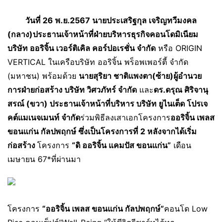
วันที่ 26 พ.ย.2567 นายประเสริฐกุล เจริญทวีมงคล
(กลาง)ประธานเจ้าหน้าที่ฝ่ายบริหารธุรกิจคอนโดมิเนียม
บริษัท ออริจิ้น เวอร์ติเคิล คอร์ปอเรชั่น จำกัด
หรือ ORIGIN
VERTICAL ในเครือบริษัท ออริจิ้น พร็อพเพอร์ตี้ จำกัด
(มหาชน) พร้อมด้วย
นายสุริยา ชาติแพงตา(ซ้าย)ผู้อำนวย
การฝ่ายก่อสร้าง บริษัท วิศวภัทร์ จำกัด
และ
ดร.ดรุณ ศิริจานุ
สรณ์ (ขวา) ประธานเจ้าหน้าที่บริหาร บริษัท ยูไนเต็ด โปรเจ
คต์แมเนจเมนท์ จํากัด
ร่วมพิธีลงเสาเอกโครงการ
ออริจิ้น เพลส
ขอนแก่น กัลปพฤกษ์ ซึ่งเป็นโครงการที่ 2 หลังจากได้เริ่ม
ก่อสร้าง
โครงการ
“ดิ ออริจิ้น แคมปัส ขอนแก่น”
เดือน
เมษายน 67*ที่ผ่านมา
โครงการ
“ออริจิ้น เพลส ขอนแก่น กัลปพฤกษ์”
คอนโด Low