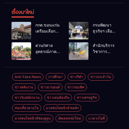
เรื่องมาใหม่
กกต.ขอนแก่น
กรมพัฒนา
เตรียมเลือกตั้ง
ธุรกิจฯ เลือก
นายก
แฟรนไชส์ที่
อบจ.ใหม่
ผ่านการ
ด่วน!!ศาล
สำนักบริการ
ภายใน 60 วัน
พัฒนาเข้า
อุทธรณ์ภาค 4
วิชาการ
ด้วยการ เปิด
ร่วม
มีคำสั่งให้
ม.ขอนแก่น
รับสมัครใหม่
งาน Franchise
เลือกตั้งนายก
จัดอบรม
ทั้งหมด พร้อม
Expo
อบจ.ขอนแก่น
หลักสูตร “ดับ
ระบุ
Thailand by
ใหม่
เพลิงขั้นต้น”
Anti-Fake News
การศึกษา
ข่าวกีฬา
ข่าวประจำวัน
“วัฒนา”ลง
Smart SME
ยกระดับ
สมัครได้
Expo พร้อม
ข่าวพลังงาน
ข่าวยานยนต์
ข่าวรอบทิศ
ศักยภาพเจ้า
เพราะไม่มี
มอบ
หน้าที่ท้องถิ่น
ความผิด และ
รางวัล DBD
ข่าวรับสมัตรงาน
ข่าวเด่นท้องถิ่น
ข่าวเศรษฐกิจ
รับมืออัคคีภัย
กกต.ยกคำร้อง
Thailand
ตามมาตรฐาน
ท่องเที่ยวตามใจ
มวลชนไทยนิวส์ ทอล์ก
ไปแล้ว
Franchise
สากล
Award 2026
มวลชนไทยนิวส์ช่องยูทูบ
อัพเดทหนังใหม่
แวดวงไอที