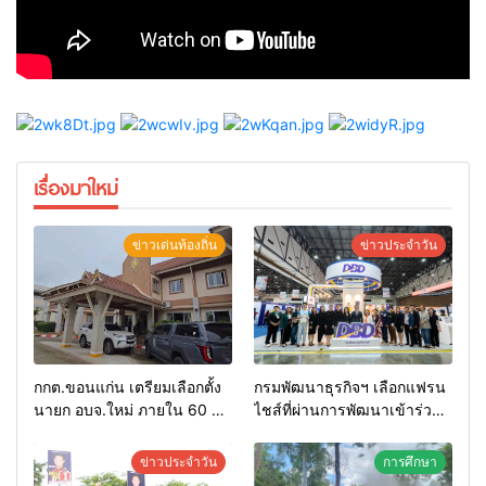
เรื่องมาใหม่
ข่าวเด่นท้องถิ่น
ข่าวประจำวัน
กกต.ขอนแก่น เตรียมเลือกตั้ง
กรมพัฒนาธุรกิจฯ เลือกแฟรน
นายก อบจ.ใหม่ ภายใน 60 วัน
ไชส์ที่ผ่านการพัฒนาเข้าร่วม
ด้วยการ เปิดรับสมัครใหม่
งาน Franchise Expo
ทั้งหมด พร้อมระบุ “วัฒนา”ลง
Thailand by Smart SME
ข่าวประจำวัน
การศึกษา
สมัครได้ เพราะไม่มีความผิด
Expo พร้อมมอบรางวัล DBD