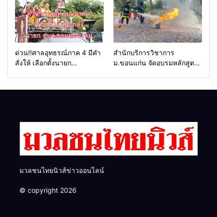
และ กกต.ยกคำร้องไปแล้ว
Thailand Franchise Award
2026
ด่วน!!ศาลอุทธรณ์ภาค 4 มีคำ
สำนักบริการวิชาการ
สั่งให้ เลือกตั้งนายก
ม.ขอนแก่น จัดอบรมหลักสูตร
อบจ.ขอนแก่นใหม่
“ดับเพลิงขั้นต้น” ยกระดับ
ศักยภาพเจ้าหน้าที่ท้องถิ่น
รับมืออัคคีภัยตามมาตรฐาน
สากล
มวลชนไทยนิวส์ข่าวออนไลน์
© copyright 2026