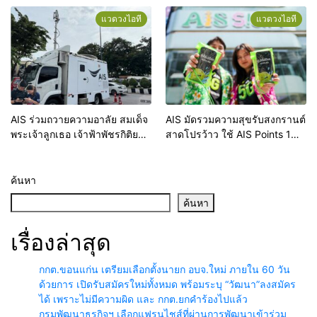
มอบ AIS Points เพิ่ม 10 เท่าเมื่อ
รางวัล และทุนการศึกษารวมกว่า
แวดวงไอที
แวดวงไอที
จ่ายบิลหรือเติมเงิน AIS ผ่าน
200,000 บาท
CLICX
AIS ร่วมถวายความอาลัย สมเด็จ
AIS มัดรวมความสุขรับสงกรานต์
พระเจ้าลูกเธอ เจ้าฟ้าพัชรกิติยา
สาดโปรว้าว ใช้ AIS Points 1
ภาฯ เสริมโครงข่าย 5G, 4G,
คะแนน แลกสิทธิพิเศษจัดเต็ม
Free WiFi พร้อมจุดชาร์จแบต
พร้อมโปรอยู่บ้านอุ่นใจ ส่วนลดดี
และน้ำดื่ม อำนวยความสะดวก
ไวซ์ทุกค่าย และสิทธิพิเศษ
ค้นหา
ประชาชนร่วมพิธี
มากมาย
ค้นหา
เรื่องล่าสุด
กกต.ขอนแก่น เตรียมเลือกตั้งนายก อบจ.ใหม่ ภายใน 60 วัน
ด้วยการ เปิดรับสมัครใหม่ทั้งหมด พร้อมระบุ “วัฒนา”ลงสมัคร
ได้ เพราะไม่มีความผิด และ กกต.ยกคำร้องไปแล้ว
กรมพัฒนาธุรกิจฯ เลือกแฟรนไชส์ที่ผ่านการพัฒนาเข้าร่วม