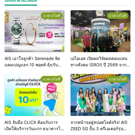
แวดวงไอที
แวดวงไอที
AIS เอาใจลูกค้า Serenade จัด
เอไอเอส เปิดผลวิจัยผลตอบแทน
แคมเปญแลก 10 พอยท์ ลุ้นรับ
ทางสังคม (SROI) ปี 2569 จาก
นาฬิกา Rolex และกำไล Cartier!
โครงการ Green Energy Green
เสิร์ฟที่สุดของความลักชัวรี รวม
Network for THAIs ชี้ผลลัพธ์
แวดวงไอที
แวดวงไอที
กว่า 600,000 บาท
เชิงประจักษ์ สร้างคุณค่าทาง
สังคมให้พื้นที่ห่างไกลรวม 33.88
ล้านบาท
AIS จับมือ CLICX ต้อนรับการ
จากหน้าจอสู่สปอตไลต์จริง! AIS
เปิดให้บริการวันแรก ธนาคารไร้
ZEED 5G ปั้น 3 ครีเอเตอร์รุ่น
สาขาแห่งแรกของไทย จัดโปร
ใหม่ให้แจ้งเกิด พร้อมรับเงิน