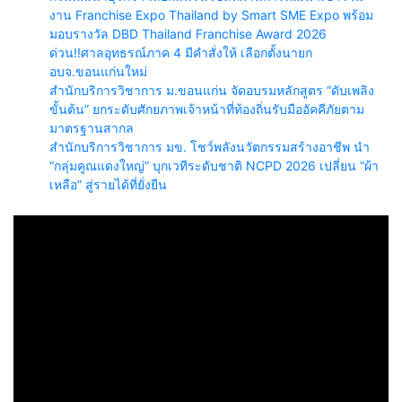
งาน Franchise Expo Thailand by Smart SME Expo พร้อม
มอบรางวัล DBD Thailand Franchise Award 2026
ด่วน!!ศาลอุทธรณ์ภาค 4 มีคำสั่งให้ เลือกตั้งนายก
อบจ.ขอนแก่นใหม่
สำนักบริการวิชาการ ม.ขอนแก่น จัดอบรมหลักสูตร “ดับเพลิง
ขั้นต้น” ยกระดับศักยภาพเจ้าหน้าที่ท้องถิ่นรับมืออัคคีภัยตาม
มาตรฐานสากล
สำนักบริการวิชาการ มข. โชว์พลังนวัตกรรมสร้างอาชีพ นำ
“กลุ่มคูณแดงใหญ่” บุกเวทีระดับชาติ NCPD 2026 เปลี่ยน “ผ้า
เหลือ” สู่รายได้ที่ยั่งยืน