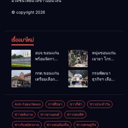
มวลชนไทยนิวส์ข่าวออนไลน์
© copyright 2026
เรื่องมาใหม่
อบจ.ขอนแก่น
หนุ่มขอนแก่น
พร้อมจัดการ
เมายา โกรธที่
เลือกตั้ง นา
ครอบครัวขาย
ยกฯ 27 ก.ย.
ที่ดินแล้วไม่
กกต.ขอนแก่น
กรมพัฒนา
รับสมัคร 17-
แบ่งเงินให้ใช้
เตรียมเลือกตั้ง
ธุรกิจฯ เลือก
21 ส.ค. ทุกคน
คว้าหนังสติ๊ก
นายก
แฟรนไชส์ที่
มีสิทธิ์ลง
ยิง ห้องทำงาน
อบจ.ใหม่
ผ่านการ
สมัครรับการ
ผกก.ฯ 2 นัด
ภายใน 60 วัน
พัฒนาเข้า
เลือกตั้งหาก
ตำรวจคุมตัว
ด้วยการ เปิด
ร่วม
Anti-Fake News
การศึกษา
ข่าวกีฬา
ข่าวประจำวัน
คุณสมบัติครบ
ได้ทันควัน
รับสมัครใหม่
งาน Franchise
มั่นใจคนใช้
ข่าวพลังงาน
ข่าวยานยนต์
ข่าวรอบทิศ
ทั้งหมด พร้อม
Expo
สิทธิ์ทะลุ 70%
ระบุ
Thailand by
ข่าวรับสมัตรงาน
ข่าวเด่นท้องถิ่น
ข่าวเศรษฐกิจ
“วัฒนา”ลง
Smart SME