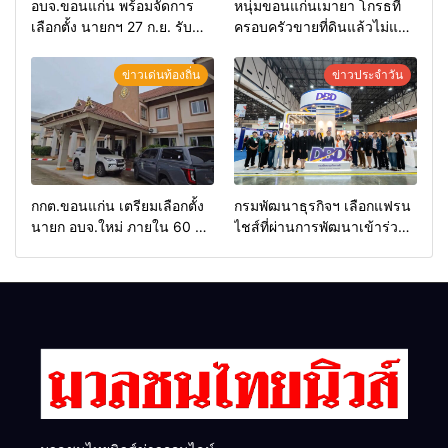
อบจ.ขอนแก่น พร้อมจัดการ
หนุ่มขอนแก่นเมายา โกรธที่
เลือกตั้ง นายกฯ 27 ก.ย. รับ
ครอบครัวขายที่ดินแล้วไม่แบ่ง
สมัคร 17-21 ส.ค. ทุกคนมีสิทธิ์
เงินให้ใช้ คว้าหนังสติ๊กยิง ห้อง
ลงสมัครรับการเลือกตั้งหาก
ทำงาน ผกก.ฯ 2 นัด ตำรวจคุม
ข่าวเด่นท้องถิ่น
ข่าวประจำวัน
คุณสมบัติครบ มั่นใจคนใช้
ตัวได้ทันควัน
สิทธิ์ทะลุ 70%
กกต.ขอนแก่น เตรียมเลือกตั้ง
กรมพัฒนาธุรกิจฯ เลือกแฟรน
นายก อบจ.ใหม่ ภายใน 60 วัน
ไชส์ที่ผ่านการพัฒนาเข้าร่วม
ด้วยการ เปิดรับสมัครใหม่
งาน Franchise Expo
ทั้งหมด พร้อมระบุ “วัฒนา”ลง
Thailand by Smart SME
สมัครได้ เพราะไม่มีความผิด
Expo พร้อมมอบรางวัล DBD
และ กกต.ยกคำร้องไปแล้ว
Thailand Franchise Award
2026