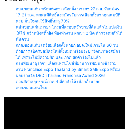
อบจ.ขอนแก่น พร้อมจัดการเลือกตั้ง นายกฯ 27 ก.ย. รับสมัคร
17-21 ส.ค. ทุกคนมีสิทธิ์ลงสมัครรับการเลือกตั้งหากคุณสมบัติ
ครบ มั่นใจคนใช้สิทธิ์ทะลุ 70%
หนุ่มขอนแก่นเมายา โกรธที่ครอบครัวขายที่ดินแล้วไม่แบ่งเงิน
ให้ใช้ คว้าหนังสติ๊กยิง ห้องทำงาน ผกก.ฯ 2 นัด ตำรวจคุมตัวได้
ทันควัน
กกต.ขอนแก่น เตรียมเลือกตั้งนายก อบจ.ใหม่ ภายใน 60 วัน
ด้วยการ เปิดรับสมัครใหม่ทั้งหมด พร้อมระบุ “วัฒนา”ลงสมัคร
ได้ เพราะไม่มีความผิด และ กกต.ยกคำร้องไปแล้ว
กรมพัฒนาธุรกิจฯ เลือกแฟรนไชส์ที่ผ่านการพัฒนาเข้าร่วม
งาน Franchise Expo Thailand by Smart SME Expo พร้อม
มอบรางวัล DBD Thailand Franchise Award 2026
ด่วน!!ศาลอุทธรณ์ภาค 4 มีคำสั่งให้ เลือกตั้งนายก
อบจ.ขอนแก่นใหม่