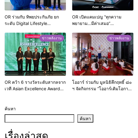
OR ร่วมกับ ทิพยประกันภัย ยก
OR เปิดแคมเปญ “ทุกความ
ระดับ Digital Lifestyle
พยายาม…มีค่าเสมอ”
Ecosystem บนแอป
เปลี่ยน PTT Station ให้เป็นพื้นที่
‘blueplus+’ เปิดตัว
เติมพลังให้คนรุ่นใหม่
ข่าวพลังงาน
ข่าวพลังงาน
‘TIPSNACK’ ประกัน
ภัย Subscription รายเดือน
OR คว้า 6 รางวัลระดับสากลจาก
โออาร์ ร่วมกับ มูลนิธิคึกฤทธิ์ ๘๐
เวที Asian Excellence Award
ฯ จัดกิจกรรม “โออาร์เติมโอกาส
2026
สืบสานวัฒนธรรมไทย” มุ่งปลูก
ฝังเยาวชนร่วมสืบสานมรดกทาง
วัฒนธรรมของชาติอย่างยั่งยืน
ค้นหา
ค้นหา
เรื่องล่าสุด