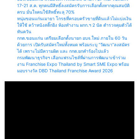
17-21 ส.ค. ทุกคนมีสิทธิ์ลงสมัครรับการเลือกตั้งหากคุณสมบัติ
ครบ มั่นใจคนใช้สิทธิ์ทะลุ 70%
หนุ่มขอนแก่นเมายา โกรธที่ครอบครัวขายที่ดินแล้วไม่แบ่งเงิน
ให้ใช้ คว้าหนังสติ๊กยิง ห้องทำงาน ผกก.ฯ 2 นัด ตำรวจคุมตัวได้
ทันควัน
กกต.ขอนแก่น เตรียมเลือกตั้งนายก อบจ.ใหม่ ภายใน 60 วัน
ด้วยการ เปิดรับสมัครใหม่ทั้งหมด พร้อมระบุ “วัฒนา”ลงสมัคร
ได้ เพราะไม่มีความผิด และ กกต.ยกคำร้องไปแล้ว
กรมพัฒนาธุรกิจฯ เลือกแฟรนไชส์ที่ผ่านการพัฒนาเข้าร่วม
งาน Franchise Expo Thailand by Smart SME Expo พร้อม
มอบรางวัล DBD Thailand Franchise Award 2026