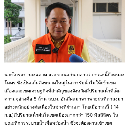
นายไกรสร กองฉลาด ผวจ.ขอนแก่น กล่าวว่า ขณะนี้บึงหนอง
โคตร ซึ่งเป็นแก้มลิงขนาดใหญ่ในการรับน้ำไม่ให้เข้าเขต
เมืองและเขตเศรษฐกิจที่สำคัญของจังหวัดมีปริมาณน้ำที่เต็ม
ความจุอ่างคือ 5 ล้าน ลบ.ม. อันมีผลมาจากพายุฝนที่ตกลงมา
อย่างหนักอย่างต่อเนื่องในช่วงที่ผ่านมา โดยเมื่อวานนี้ ( 14
ก.ย.)มีปริมาณน้ำฝนในเขตเมืองมากกว่า 150 มิลลิลิตร ใน
ขณะที่การระบายน้ำเพื่อพร่องน้ำ ซึ่งจะต้องผ่านเข้าเขต