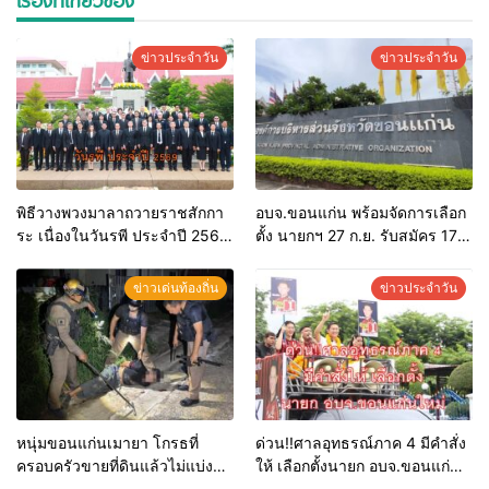
ข่าวประจำวัน
ข่าวประจำวัน
พิธีวางพวงมาลาถวายราชสักกา
อบจ.ขอนแก่น พร้อมจัดการเลือก
ระ เนื่องในวันรพี ประจำปี 2569
ตั้ง นายกฯ 27 ก.ย. รับสมัคร 17-
และการแข่งขันฟุตบอลวันรพี
21 ส.ค. ทุกคนมีสิทธิ์ลงสมัครรับ
เพื่อเชื่อมความสัมพันธ์อันดีของ
การเลือกตั้งหากคุณสมบัติครบ
ข่าวเด่นท้องถิ่น
ข่าวประจำวัน
หน่วยงานในกระบวนการ
มั่นใจคนใช้สิทธิ์ทะลุ 70%
ยุติธรรม
หนุ่มขอนแก่นเมายา โกรธที่
ด่วน!!ศาลอุทธรณ์ภาค 4 มีคำสั่ง
ครอบครัวขายที่ดินแล้วไม่แบ่ง
ให้ เลือกตั้งนายก อบจ.ขอนแก่น
เงินให้ใช้ คว้าหนังสติ๊กยิง ห้อง
ใหม่