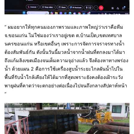
“ ผมอยากให้ทุกคนมองภาพรวมและภาพใหญ่ว่าเราคือทีม
จ.ขอนแก่น ไม่ใช่มองว่าเราอยู่เขต ต.บ้านเป็ด,เขตเทศบาล
นครขอนแก่น หรือเขตอื่นๆ เพราะการจัดการจราจรทางน้ำ
ต้องสัมพันธ์กัน ดังนั้นวันนี้มวลน้ำจากน้ำฝนที่ตกลงมาได้มา
ถึงแก้มลิงเขตเมืองจนเต็มความจุอ่างแล้ว จึงต้องหาทางพร่อง
น้ำ ด้วยแผน 2 คือการใช้เครื่องสูบน้ำระยะไกลผันน้ำไปใน
พื้นที่รับน้ำใกล้เคียงให้ได้มากที่สุดเพราะยังคงต้องเฝ้าระวัง
พายุฝนที่คาดว่าจะตกอย่างต่อเนื่องไปจนถึงกลางสัปดาห์หน้า
“