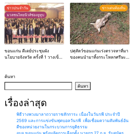
ทำงาน ผกก.ฯ 2 นัด ตำรวจคุมตัว
ข่าวประจำวัน
ข่าวเด่นท้องถิ่น
ได้ทันควัน
มวลชนไทยนิวส์ช่องยูทูบ
ขอนแก่น ดีเดย์ประชุมผัง
ปศุสัตว์ขอนแก่นเร่งตรวจหาที่มา
นโยบายจังหวัด ครั้งที่ 1 วางเข็ม
ของคนนำมาทิ้งกระโหลกศรีษะ
ทิศพัฒนาพื้นที่ รับยุทธศาสตร์
วัวริมถนน คาดผู้ประกอบการใน
ชาติ 20 ปี
พื้นที่มักง่าย หากตรวจพบมีความ
ผิดทันที
ค้นหา
ค้นหา
เรื่องล่าสุด
พิธีวางพวงมาลาถวายราชสักการะ เนื่องในวันรพี ประจำปี
2569 และการแข่งขันฟุตบอลวันรพี เพื่อเชื่อมความสัมพันธ์อัน
ดีของหน่วยงานในกระบวนการยุติธรรม
อบจ.ขอนแก่น พร้อมจัดการเลือกตั้ง นายกฯ 27 ก.ย. รับสมัคร