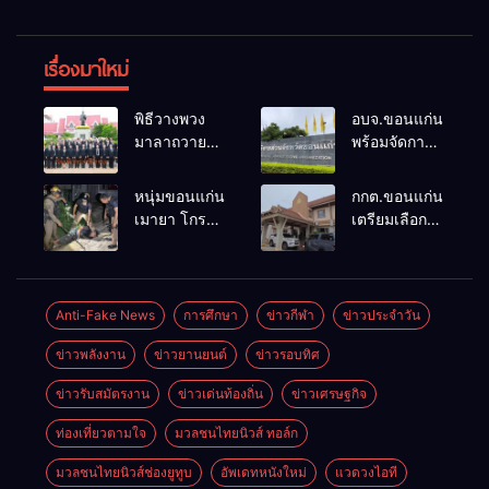
เรื่องมาใหม่
พิธีวางพวง
อบจ.ขอนแก่น
มาลาถวาย
พร้อมจัดการ
ราชสักการะ
เลือกตั้ง นา
เนื่องในวันรพี
ยกฯ 27 ก.ย.
หนุ่มขอนแก่น
กกต.ขอนแก่น
ประจำปี
รับสมัคร 17-
เมายา โกรธที่
เตรียมเลือกตั้ง
2569 และ
21 ส.ค. ทุกคน
ครอบครัวขาย
นายก
การแข่งขัน
มีสิทธิ์ลง
ที่ดินแล้วไม่
อบจ.ใหม่
ฟุตบอลวันรพี
สมัครรับการ
แบ่งเงินให้ใช้
ภายใน 60 วัน
เพื่อเชื่อม
เลือกตั้งหาก
คว้าหนังสติ๊ก
ด้วยการ เปิด
Anti-Fake News
การศึกษา
ข่าวกีฬา
ข่าวประจำวัน
ความสัมพันธ์
คุณสมบัติครบ
ยิง ห้องทำงาน
รับสมัครใหม่
อันดีของ
มั่นใจคนใช้
ข่าวพลังงาน
ข่าวยานยนต์
ข่าวรอบทิศ
ผกก.ฯ 2 นัด
ทั้งหมด พร้อม
หน่วยงานใน
สิทธิ์ทะลุ 70%
ตำรวจคุมตัว
ระบุ
กระบวนการ
ข่าวรับสมัตรงาน
ข่าวเด่นท้องถิ่น
ข่าวเศรษฐกิจ
ได้ทันควัน
“วัฒนา”ลง
ยุติธรรม
สมัครได้
ท่องเที่ยวตามใจ
มวลชนไทยนิวส์ ทอล์ก
เพราะไม่มี
ความผิด และ
มวลชนไทยนิวส์ช่องยูทูบ
อัพเดทหนังใหม่
แวดวงไอที