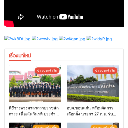
เรื่องมาใหม่
ข่าวประจำวัน
ข่าวประจำวัน
พิธีวางพวงมาลาถวายราชสัก
อบจ.ขอนแก่น พร้อมจัดการ
การะ เนื่องในวันรพี ประจำปี
เลือกตั้ง นายกฯ 27 ก.ย. รับ
2569 และการแข่งขันฟุตบอล
สมัคร 17-21 ส.ค. ทุกคนมีสิทธิ์
วันรพี เพื่อเชื่อมความสัมพันธ์
ลงสมัครรับการเลือกตั้งหาก
ข่าวเด่นท้องถิ่น
ข่าวเด่นท้องถิ่น