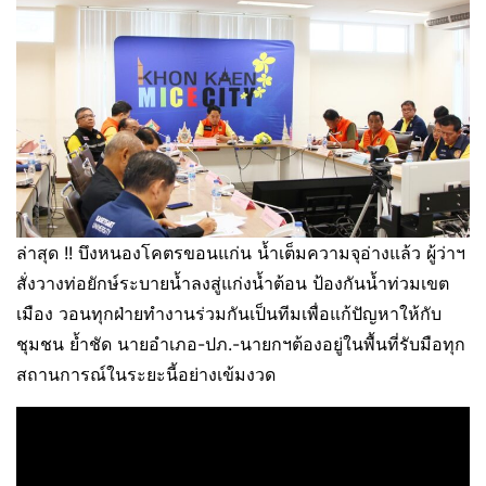
ล่าสุด !! บึงหนองโคตรขอนแก่น น้ำเต็มความจุอ่างแล้ว ผู้ว่าฯ
สั่งวางท่อยักษ์ระบายน้ำลงสู่แก่งน้ำต้อน ป้องกันน้ำท่วมเขต
เมือง วอนทุกฝ่ายทำงานร่วมกันเป็นทีมเพื่อแก้ปัญหาให้กับ
ชุมชน ย้ำชัด นายอำเภอ-ปภ.-นายกฯต้องอยู่ในพื้นที่รับมือทุก
สถานการณ์ในระยะนี้อย่างเข้มงวด