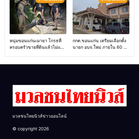
อันดีของหน่วยงานใน
คุณสมบัติครบ มั่นใจคนใช้
กระบวนการยุติธรรม
สิทธิ์ทะลุ 70%
หนุ่มขอนแก่นเมายา โกรธที่
กกต.ขอนแก่น เตรียมเลือกตั้ง
ครอบครัวขายที่ดินแล้วไม่แบ่ง
นายก อบจ.ใหม่ ภายใน 60 วัน
เงินให้ใช้ คว้าหนังสติ๊กยิง ห้อง
ด้วยการ เปิดรับสมัครใหม่
ทำงาน ผกก.ฯ 2 นัด ตำรวจคุม
ทั้งหมด พร้อมระบุ “วัฒนา”ลง
ตัวได้ทันควัน
สมัครได้ เพราะไม่มีความผิด
และ กกต.ยกคำร้องไปแล้ว
มวลชนไทยนิวส์ข่าวออนไลน์
© copyright 2026