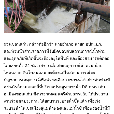
ผวจ.ขอนแก่น กล่าวต่ออีกว่า นายอำเภอ,นายก อปท.,ปภ.
และหัวหน้าส่วนราชการที่รับผิดชอบกับสถานการณ์น้ำท่วม
และอุทกภัยที่เกิดขึ้นจะต้องอยู่ในพื้นที่ และต้องสามารถติดต่อ
ได้ตลอดทั้ง 24 ชม. เพราะเมื่อเกิดเหตุการณ์น้ำท่วม น้ำป่า
ไหลหลาก ดินโคลนถล่ม จะต้องแก้ไขสถานการณ์ละ
บัญชาการเหตุการณ์เพื่อช่วยเหลือประชาชนได้อย่างทันท่วงที
อย่างไรก็ตามขณะนี้ที่บริเวณประตูระบายน้ำ D8 ต.พระลับ
อ.เมืองขอนแก่น ซึ่งนายกเทศมนตรีตำบลพระลับ ได้ประสาน
งานร่วมชลประทาน ได้ยกบานระบายน้ำขึ้นแล้ว เพื่อเร่ง
ระบายน้ำในเขตเมืองสู่แม่น้ำพองและแม่น้ำชี เพื่อพร่องน้ำที่มี