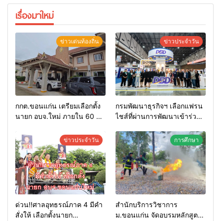
เรื่องมาใหม่
ข่าวเด่นท้องถิ่น
ข่าวประจำวัน
กกต.ขอนแก่น เตรียมเลือกตั้ง
กรมพัฒนาธุรกิจฯ เลือกแฟรน
นายก อบจ.ใหม่ ภายใน 60 วัน
ไชส์ที่ผ่านการพัฒนาเข้าร่วม
ด้วยการ เปิดรับสมัครใหม่
งาน Franchise Expo
ทั้งหมด พร้อมระบุ “วัฒนา”ลง
Thailand by Smart SME
ข่าวประจำวัน
การศึกษา
สมัครได้ เพราะไม่มีความผิด
Expo พร้อมมอบรางวัล DBD
และ กกต.ยกคำร้องไปแล้ว
Thailand Franchise Award
2026
ด่วน!!ศาลอุทธรณ์ภาค 4 มีคำ
สำนักบริการวิชาการ
สั่งให้ เลือกตั้งนายก
ม.ขอนแก่น จัดอบรมหลักสูตร