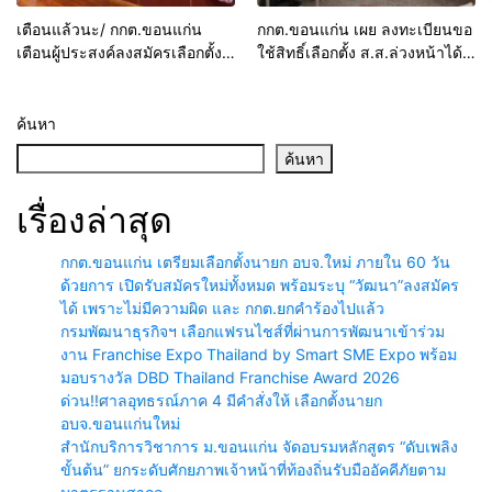
เตือนแล้วนะ/ กกต.ขอนแก่น
กกต.ขอนแก่น เผย ลงทะเบียนขอ
เตือนผู้ประสงค์ลงสมัครเลือกตั้ง
ใช้สิทธิ์เลือกตั้ง ส.ส.ล่วงหน้าได้
ส.ส. แจกของปีใหม่เข้าข่ายมี
แล้วตั้งแต่วันนี้ไปจนถึงวันที่ 5
ความผิด
ม.ค.นี้
ค้นหา
ค้นหา
เรื่องล่าสุด
กกต.ขอนแก่น เตรียมเลือกตั้งนายก อบจ.ใหม่ ภายใน 60 วัน
ด้วยการ เปิดรับสมัครใหม่ทั้งหมด พร้อมระบุ “วัฒนา”ลงสมัคร
ได้ เพราะไม่มีความผิด และ กกต.ยกคำร้องไปแล้ว
กรมพัฒนาธุรกิจฯ เลือกแฟรนไชส์ที่ผ่านการพัฒนาเข้าร่วม
งาน Franchise Expo Thailand by Smart SME Expo พร้อม
มอบรางวัล DBD Thailand Franchise Award 2026
ด่วน!!ศาลอุทธรณ์ภาค 4 มีคำสั่งให้ เลือกตั้งนายก
อบจ.ขอนแก่นใหม่
สำนักบริการวิชาการ ม.ขอนแก่น จัดอบรมหลักสูตร “ดับเพลิง
ขั้นต้น” ยกระดับศักยภาพเจ้าหน้าที่ท้องถิ่นรับมืออัคคีภัยตาม