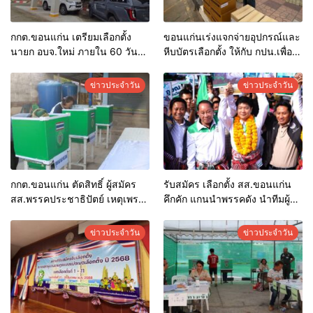
กกต.ขอนแก่น เตรียมเลือกตั้ง
ขอนแก่นเร่งแจกจ่ายอุปกรณ์และ
นายก อบจ.ใหม่ ภายใน 60 วัน
หีบบัตรเลือกตั้ง ให้กับ กปน.เพื่อ
ด้วยการ เปิดรับสมัครใหม่ทั้งหมด
นำไปจัดเตรียมสถานที่ สำหรับ
พร้อมระบุ “วัฒนา”ลงสมัครได้
การเลือกตั้งล่วงหน้า
ข่าวประจำวัน
ข่าวประจำวัน
เพราะไม่มีความผิด และ กกต.ยก
คำร้องไปแล้ว
กกต.ขอนแก่น ตัดสิทธิ์ ผู้สมัคร
รับสมัคร เลือกตั้ง สส.ขอนแก่น
สส.พรรคประชาธิปัตย์ เหตุเพราะ
คึกคัก แกนนำพรรคดัง นำทีมผู้
เป็นบุคคลล้มละลาย พร้อมลุย
สมัครมากันครบ
สอบสวนทุจริตเลือกตั้ง อบต.13
ข่าวประจำวัน
ข่าวประจำวัน
เรื่อง