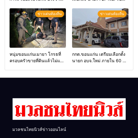
2569 และการแข่งขันฟุตบอล
สมัคร 17-21 ส.ค. ทุกคนมีสิทธิ์
วันรพี เพื่อเชื่อมความสัมพันธ์
ลงสมัครรับการเลือกตั้งหาก
ข่าวเด่นท้องถิ่น
ข่าวเด่นท้องถิ่น
อันดีของหน่วยงานใน
คุณสมบัติครบ มั่นใจคนใช้
กระบวนการยุติธรรม
สิทธิ์ทะลุ 70%
หนุ่มขอนแก่นเมายา โกรธที่
กกต.ขอนแก่น เตรียมเลือกตั้ง
ครอบครัวขายที่ดินแล้วไม่แบ่ง
นายก อบจ.ใหม่ ภายใน 60 วัน
เงินให้ใช้ คว้าหนังสติ๊กยิง ห้อง
ด้วยการ เปิดรับสมัครใหม่
ทำงาน ผกก.ฯ 2 นัด ตำรวจคุม
ทั้งหมด พร้อมระบุ “วัฒนา”ลง
ตัวได้ทันควัน
สมัครได้ เพราะไม่มีความผิด
และ กกต.ยกคำร้องไปแล้ว
มวลชนไทยนิวส์ข่าวออนไลน์