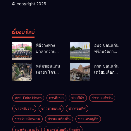
© copyright 2026
เรื่องมาใหม่
พิธีวางพวง
อบจ.ขอนแก่น
มาลาถวาย
พร้อมจัดการ
ราชสักการะ
เลือกตั้ง นา
เนื่องในวันรพี
ยกฯ 27 ก.ย.
หนุ่มขอนแก่น
กกต.ขอนแก่น
ประจำปี
รับสมัคร 17-
เมายา โกรธที่
เตรียมเลือกตั้ง
2569 และ
21 ส.ค. ทุกคน
ครอบครัวขาย
นายก
การแข่งขัน
มีสิทธิ์ลง
ที่ดินแล้วไม่
อบจ.ใหม่
ฟุตบอลวันรพี
สมัครรับการ
แบ่งเงินให้ใช้
ภายใน 60 วัน
เพื่อเชื่อม
เลือกตั้งหาก
คว้าหนังสติ๊ก
ด้วยการ เปิด
Anti-Fake News
การศึกษา
ข่าวกีฬา
ข่าวประจำวัน
ความสัมพันธ์
คุณสมบัติครบ
ยิง ห้องทำงาน
รับสมัครใหม่
อันดีของ
มั่นใจคนใช้
ข่าวพลังงาน
ข่าวยานยนต์
ข่าวรอบทิศ
ผกก.ฯ 2 นัด
ทั้งหมด พร้อม
หน่วยงานใน
สิทธิ์ทะลุ 70%
ตำรวจคุมตัว
ระบุ
กระบวนการ
ข่าวรับสมัตรงาน
ข่าวเด่นท้องถิ่น
ข่าวเศรษฐกิจ
ได้ทันควัน
“วัฒนา”ลง
ยุติธรรม
สมัครได้
ท่องเที่ยวตามใจ
มวลชนไทยนิวส์ ทอล์ก