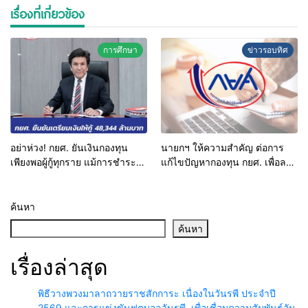
เรื่องที่เกี่ยวข้อง
การศึกษา
ข่าวรอบทิศ
อย่าห่วง! กยศ. ยันเงินกองทุน
นายกฯ ให้ความสำคัญ ต่อการ
เพียงพอผู้กู้ทุกราย แม้การชำระ
แก้ไขปัญหากองทุน กยศ. เพื่อลด
หนี้คืนลดลง
ความเหลื่อมล้ำ เพิ่มโอกาส
ทางการศึกษา โดยได้ปรับเปลี่ยน
กฎระเบียบใหม่
ค้นหา
ค้นหา
เรื่องล่าสุด
พิธีวางพวงมาลาถวายราชสักการะ เนื่องในวันรพี ประจำปี
2569 และการแข่งขันฟุตบอลวันรพี เพื่อเชื่อมความสัมพันธ์อัน