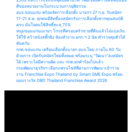
ดีของหน่วยงานในกระบวนการยุติธรรม
อบจ.ขอนแก่น พร้อมจัดการเลือกตั้ง นายกฯ 27 ก.ย. รับสมัคร
17-21 ส.ค. ทุกคนมีสิทธิ์ลงสมัครรับการเลือกตั้งหากคุณสมบัติ
ครบ มั่นใจคนใช้สิทธิ์ทะลุ 70%
หนุ่มขอนแก่นเมายา โกรธที่ครอบครัวขายที่ดินแล้วไม่แบ่งเงิน
ให้ใช้ คว้าหนังสติ๊กยิง ห้องทำงาน ผกก.ฯ 2 นัด ตำรวจคุมตัวได้
ทันควัน
กกต.ขอนแก่น เตรียมเลือกตั้งนายก อบจ.ใหม่ ภายใน 60 วัน
ด้วยการ เปิดรับสมัครใหม่ทั้งหมด พร้อมระบุ “วัฒนา”ลงสมัคร
ได้ เพราะไม่มีความผิด และ กกต.ยกคำร้องไปแล้ว
กรมพัฒนาธุรกิจฯ เลือกแฟรนไชส์ที่ผ่านการพัฒนาเข้าร่วม
งาน Franchise Expo Thailand by Smart SME Expo พร้อม
มอบรางวัล DBD Thailand Franchise Award 2026