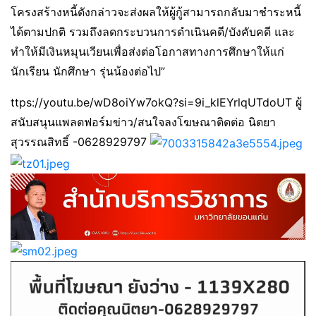
โครงสร้างหนี้ดังกล่าวจะส่งผลให้ผู้กู้สามารถกลับมาชำระหนี้
ได้ตามปกติ รวมถึงลดกระบวนการดำเนินคดี/บังคับคดี และ
ทำให้มีเงินหมุนเวียนเพื่อส่งต่อโอกาสทางการศึกษาให้แก่
นักเรียน นักศึกษา รุ่นน้องต่อไป”
ttps://youtu.be/wD8oiYw7okQ?si=9i_klEYrlqUTdoUT ผู้
สนับสนุนแพลตฟอร์มข่าว/สนใจลงโฆษณาติดต่อ นิตยา
สุวรรณสิทธิ์ -0628929797