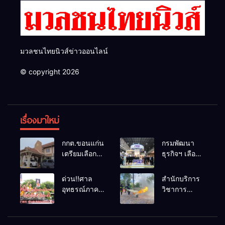
มวลชนไทยนิวส์ข่าวออนไลน์
© copyright 2026
เรื่องมาใหม่
กกต.ขอนแก่น
กรมพัฒนา
เตรียมเลือกตั้ง
ธุรกิจฯ เลือก
นายก
แฟรนไชส์ที่
อบจ.ใหม่
ผ่านการ
ด่วน!!ศาล
สำนักบริการ
ภายใน 60 วัน
พัฒนาเข้า
อุทธรณ์ภาค 4
วิชาการ
ด้วยการ เปิด
ร่วม
มีคำสั่งให้
ม.ขอนแก่น
รับสมัครใหม่
งาน Franchise
เลือกตั้งนายก
จัดอบรม
ทั้งหมด พร้อม
Expo
อบจ.ขอนแก่น
หลักสูตร “ดับ