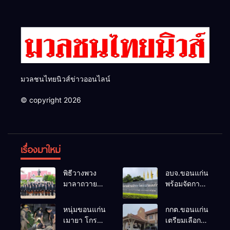
มวลชนไทยนิวส์ข่าวออนไลน์
© copyright 2026
เรื่องมาใหม่
พิธีวางพวง
อบจ.ขอนแก่น
มาลาถวาย
พร้อมจัดการ
ราชสักการะ
เลือกตั้ง นา
เนื่องในวันรพี
ยกฯ 27 ก.ย.
หนุ่มขอนแก่น
กกต.ขอนแก่น
ประจำปี
รับสมัคร 17-
เมายา โกรธที่
เตรียมเลือกตั้ง
2569 และ
21 ส.ค. ทุกคน