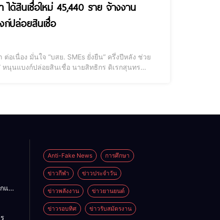
 ได้สินเชื่อใหม่ 45,440 ราย จ้างงาน
ก์ปล่อยสินเชื่อ
ต่อเนื่อง มั่นใจ “บสย. SMEs ยั่งยืน” ครึ่งปีหลัง ช่วย
นเชื่อ นายสิทธิกร ดิเรกสุนทร
เผยว่า ผลดำเนินงาน บสย. ครึ่งปีแรก (ม.ค. - มิ.ย.
Anti-Fake News
การศึกษา
ข่าวกีฬา
ข่าวประจำวัน
ือกแฟ
ข่าวพลังงาน
ข่าวยานยนต์
าน
ข้า
ข่าวรอบทิศ
ข่าวรับสมัตรงาน
าร