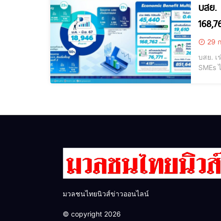
บสย. 
168,7
29 ก
บสย. เร
SMEs ได้
กรรมการ
2567) 
มวลชนไทยนิวส์ข่าวออนไลน์
© copyright 2026