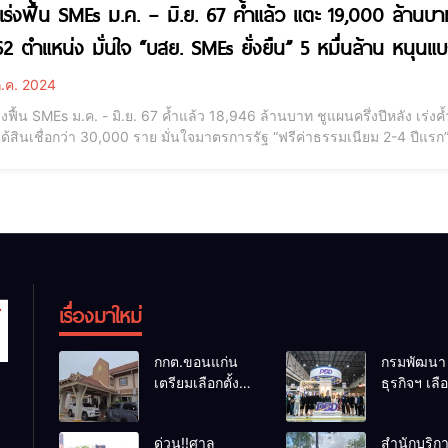
เร่งฟื้น SMEs ม.ค. – มิ.ย. 67 ค้ำแล้ว แตะ 19,000 ล้านบาท
62 ตำแหน่ง มั่นใจ “บสย. SMEs ยั่งยืน” 5 หมื่นล้าน หนุนแบง
.ค. 2024
่งฟื้น SMEs ม.ค. - มิ.ย. 67 ค้ำแล้ว 18,946 ล้านบาท ชูแผนครึ่งปีหลัง เร่งค้ำ 
สินเชื่อกว่า 30,000 ราย มั่นใจมาตรการรัฐ “ฟรีค่าธรรมเนียม 2-4 ปีแรก” หนุนแบงก์ปล่อยสิ
และผู้จัดการทั่วไป บรรษัทประกันสินเชื่ออุตสาหกรรมขนาดย่อม (บสย.) เปิด
เป็นไปต
เรื่องมาใหม่
กกต.ขอนแก่น
กรมพัฒนา
เตรียมเลือกตั้ง
ธุรกิจฯ เล
นายก อบจ.ใหม่
รนไชส์ที่ผ่
ภายใน 60 วัน
การพัฒนาเ
ด่วน!!ศาล
สำนักบริก
ด้วยการ เปิดรับ
ร่วม