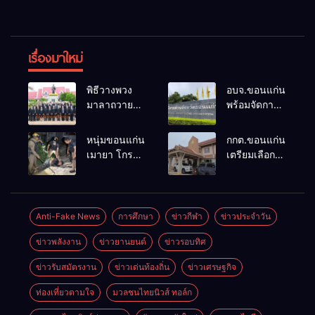
เรื่องมาใหม่
พิธีวางพวง
อบจ.ขอนแก่น
มาลาถวาย
พร้อมจัดการ
ราชสักการะ
เลือกตั้ง นา
เนื่องในวันรพี
ยกฯ 27 ก.ย.
หนุ่มขอนแก่น
กกต.ขอนแก่น
ประจำปี
รับสมัคร 17-
เมายา โกรธที่
เตรียมเลือกตั้ง
2569 และ
21 ส.ค. ทุกคน
ครอบครัวขาย
นายก
การแข่งขัน
มีสิทธิ์ลง
ที่ดินแล้วไม่
อบจ.ใหม่
ฟุตบอลวันรพี
สมัครรับการ
แบ่งเงินให้ใช้
ภายใน 60 วัน
เพื่อเชื่อม
เลือกตั้งหาก
คว้าหนังสติ๊ก
ด้วยการ เปิด
Anti-Fake News
การศึกษา
ข่าวกีฬา
ข่าวประจำวัน
ความสัมพันธ์
คุณสมบัติครบ
ยิง ห้องทำงาน
รับสมัครใหม่
อันดีของ
มั่นใจคนใช้
ข่าวพลังงาน
ข่าวยานยนต์
ข่าวรอบทิศ
ผกก.ฯ 2 นัด
ทั้งหมด พร้อม
หน่วยงานใน
สิทธิ์ทะลุ 70%
ตำรวจคุมตัว
ระบุ
กระบวนการ
ข่าวรับสมัตรงาน
ข่าวเด่นท้องถิ่น
ข่าวเศรษฐกิจ
ได้ทันควัน
“วัฒนา”ลง
ยุติธรรม
สมัครได้
ท่องเที่ยวตามใจ
มวลชนไทยนิวส์ ทอล์ก
เพราะไม่มี