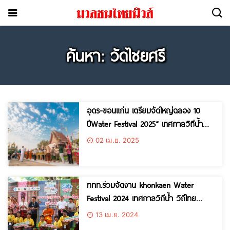
ค้นหา: วัดไชยศรี
อุดร-ขอนแก่น เตรียมจัดใหญ่ฉลอง 10
ปีWater Festival 2025” เทศกาลวิถีน้ำ…
วิถีไทย ม่วนซื่นพร้อมกัน ระหว่างวันที่ 12
02 เม.ย. 2025
– 15 เมษายนนี้
ททท.ร่วมจัดงาน khonkaen Water
Festival 2024 เทศกาลวิถีน้ำ วิถีไทย
ประเพณีบุญสงกรานต์อีสานดั้งเดิมวัดไชย
13 เม.ย. 2024
ศรี ประจำปี 2567