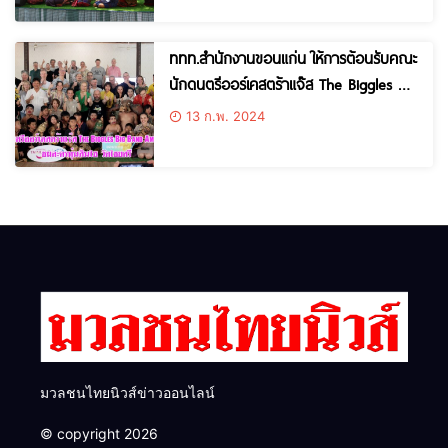
ททท.สำนักงานขอนแก่น ให้การต้อนรับคณะ
นักดนตรีออร์เคสตร้าแจ๊ส The Biggles Big
Band Amsterdam ราชอาณาจักร
13 ก.พ. 2024
เนเธอร์แลนด์ พาชมวิถีอีสานวัดไชยศรี
บ้านสาวะถี ต.สาวะถี ขอนแก่น
มวลชนไทยนิวส์ข่าวออนไลน์
© copyright 2026