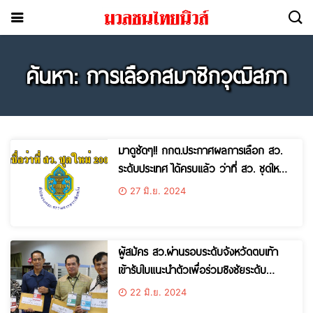
ค้นหา: การเลือกสมาชิกวุฒิสภา
มาดูชัดๆ!! กกต.ประกาศผลการเลือก สว.
ระดับประเทศ ได้ครบแล้ว ว่าที่ สว. ชุดใหม่
200 คน พร้อมบัญชีรายชื่อสำรองอีก 100
27 มิ.ย. 2024
ผู้สมัคร สว.ผ่านรอบระดับจังหวัดตบเท้า
เข้ารับใบแนะนำตัวเพื่อร่วมชิงชัยระดับ
ประเทศ ขณะที่ 9 เรื่องร้องเรียนเลือก
22 มิ.ย. 2024
สว.อยู่ระหว่างการสอบสวน