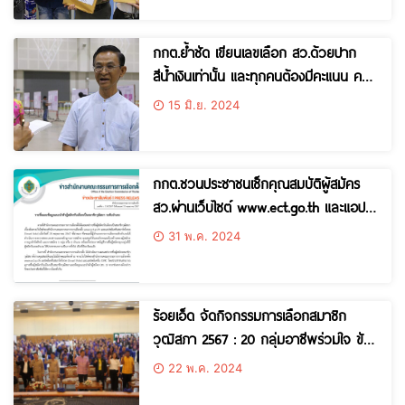
กกต.ย้ำชัด เขียนเลขเลือก สว.ด้วยปาก
สีน้ำเงินเท่านั้น และทุกคนต้องมีคะแนน คาด
รู้ผลเลือก สว.ตัวแทนจังหวัด 20กลุ่มๆละ
15 มิ.ย. 2024
2 คนไม่เกิน 2 ทุ่ม
กกต.ชวนประชาชนเช็กคุณสมบัติผู้สมัคร
สว.ผ่านเว็บไซต์ www.ect.go.th และแอป
Smart Vote ทั้ง 46,205 คน
31 พ.ค. 2024
ร้อยเอ็ด จัดกิจกรรมการเลือกสมาชิก
วุฒิสภา 2567 : 20 กลุ่มอาชีพร่วมใจ ขับ
เคลื่อนประเทศไทยไปพร้อมกัน
22 พ.ค. 2024