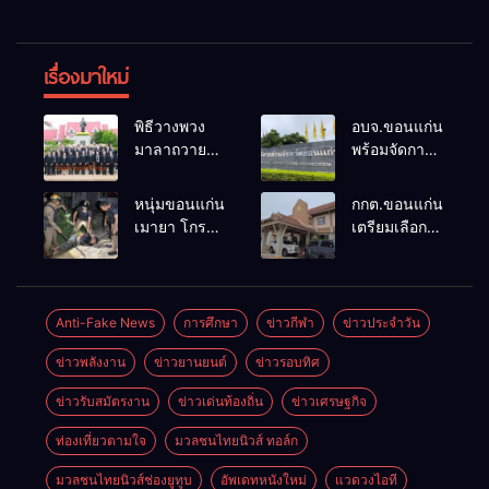
เรื่องมาใหม่
พิธีวางพวง
อบจ.ขอนแก่น
มาลาถวาย
พร้อมจัดการ
ราชสักการะ
เลือกตั้ง นา
เนื่องในวันรพี
ยกฯ 27 ก.ย.
หนุ่มขอนแก่น
กกต.ขอนแก่น
ประจำปี
รับสมัคร 17-
เมายา โกรธที่
เตรียมเลือกตั้ง
2569 และ
21 ส.ค. ทุกคน
ครอบครัวขาย
นายก
การแข่งขัน
มีสิทธิ์ลง
ที่ดินแล้วไม่
อบจ.ใหม่
ฟุตบอลวันรพี
สมัครรับการ
แบ่งเงินให้ใช้
ภายใน 60 วัน
เพื่อเชื่อม
เลือกตั้งหาก
คว้าหนังสติ๊ก
ด้วยการ เปิด
Anti-Fake News
การศึกษา
ข่าวกีฬา
ข่าวประจำวัน
ความสัมพันธ์
คุณสมบัติครบ
ยิง ห้องทำงาน
รับสมัครใหม่
อันดีของ
มั่นใจคนใช้
ข่าวพลังงาน
ข่าวยานยนต์
ข่าวรอบทิศ
ผกก.ฯ 2 นัด
ทั้งหมด พร้อม
หน่วยงานใน
สิทธิ์ทะลุ 70%
ตำรวจคุมตัว
ระบุ
กระบวนการ
ข่าวรับสมัตรงาน
ข่าวเด่นท้องถิ่น
ข่าวเศรษฐกิจ
ได้ทันควัน
“วัฒนา”ลง
ยุติธรรม
สมัครได้
ท่องเที่ยวตามใจ
มวลชนไทยนิวส์ ทอล์ก
เพราะไม่มี
ความผิด และ
มวลชนไทยนิวส์ช่องยูทูบ
อัพเดทหนังใหม่
แวดวงไอที