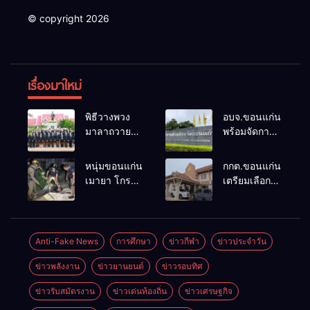
© copyright 2026
เรื่องมาใหม่
พิธีวางพวง
อบจ.ขอนแก่น
มาลาถวาย
พร้อมจัดการ
ราชสักการะ
เลือกตั้ง นา
เนื่องในวันรพี
ยกฯ 27 ก.ย.
หนุ่มขอนแก่น
กกต.ขอนแก่น
ประจำปี
รับสมัคร 17-
เมายา โกรธที่
เตรียมเลือกตั้ง
2569 และ
21 ส.ค. ทุกคน
ครอบครัวขาย
นายก
การแข่งขัน
มีสิทธิ์ลง
ที่ดินแล้วไม่
อบจ.ใหม่
ฟุตบอลวันรพี
สมัครรับการ
แบ่งเงินให้ใช้
ภายใน 60 วัน
เพื่อเชื่อม
เลือกตั้งหาก
คว้าหนังสติ๊ก
ด้วยการ เปิด
Anti-Fake News
การศึกษา
ข่าวกีฬา
ข่าวประจำวัน
ความสัมพันธ์
คุณสมบัติครบ
ยิง ห้องทำงาน
รับสมัครใหม่
อันดีของ
มั่นใจคนใช้
ข่าวพลังงาน
ข่าวยานยนต์
ข่าวรอบทิศ
ผกก.ฯ 2 นัด
ทั้งหมด พร้อม
หน่วยงานใน
สิทธิ์ทะลุ 70%
ตำรวจคุมตัว
ระบุ
กระบวนการ
ข่าวรับสมัตรงาน
ข่าวเด่นท้องถิ่น
ข่าวเศรษฐกิจ
ได้ทันควัน
“วัฒนา”ลง
ยุติธรรม