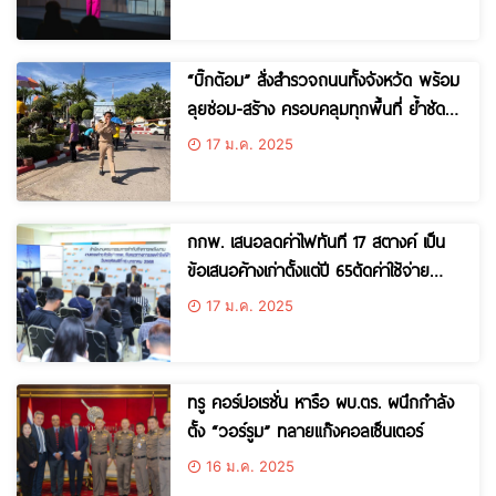
“บิ๊กต้อม” สั่งสำรวจถนนทั้งจังหวัด พร้อม
ลุยซ่อม-สร้าง ครอบคลุมทุกพื้นที่ ย้ำชัด
ถนนไส้กรอกขอนแก่นห้ามมีเด็ดขาด
17 ม.ค. 2025
กกพ. เสนอลดค่าไฟทันที 17 สตางค์ เป็น
ข้อเสนอค้างเก่าตั้งแต่ปี 65ตัดค่าใช้จ่าย
นโยบายภาครัฐออกทั้งหมด ยึดหลักสะท้อน
17 ม.ค. 2025
ต้นทุนที่แท้จริงคืนความเป็นธรรมให้กับ
ประชาชน จ่ายค่าไฟต่ำกว่าหน่วยละ 4
บาท
ทรู คอร์ปอเรชั่น หารือ ผบ.ตร. ผนึกกำลัง
ตั้ง “วอร์รูม” ทลายแก๊งคอลเซ็นเตอร์
16 ม.ค. 2025