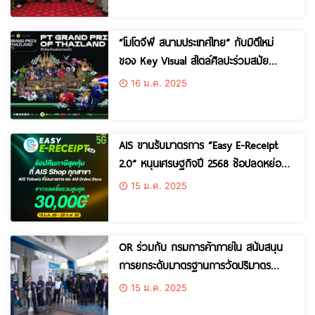
“โมโตจีพี สนามประเทศไทย” กับมิติใหม่
ของ Key Visual สไตล์ศิลปะร่วมสมัย
สื่อสารแนวคิดและภาพจำ ด้วยวิธีคอล
16 ม.ค. 2025
ลาจ ผลงานจากศิลปินดัง
AIS ขานรับมาตรการ “Easy E-Receipt
2.0” หนุนเศรษฐกิจปี 2568 ช้อปลดหย่อน
ภาษีสูงสุด 30,000 บาท พร้อมจัดเต็มสิทธิ
15 ม.ค. 2025
พิเศษสุดคุ้ม
OR ร่วมกับ กรมการค้าภายใน สนับสนุน
การยกระดับมาตรฐานการวัดปริมาตร
น้ำมันเชื้อเพลิง มอบถังตวงแบบมาตรา แก่
15 ม.ค. 2025
สปป.ลาว เสริมสร้างความร่วมมือระหว่าง