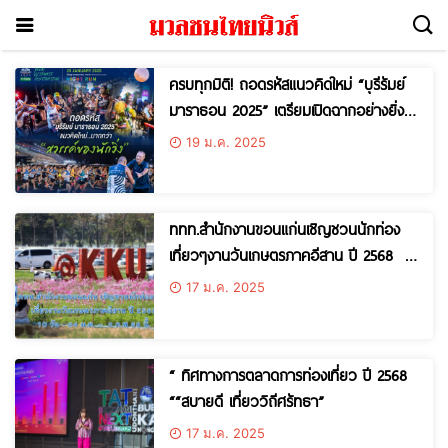
ครบทุกมิติ! ถอดรหัสแนวคิดใหม่ “บุรีรัมย์
มาราธอน 2025” เตรียมเปิดฉากอย่างยิ่ง
ใหญ่ 25 ม.ค.นี้
19 ม.ค. 2025
ททท.สำนักงานขอนแก่นเชิญชวนนักท่อง
เที่ยวๆงานวันเกษตรภาคอีสาน ปี 2568 เต
รียมช้อปสินค้า-ชมเทคโนโลยีทางการเกษตร
17 ม.ค. 2025
งานจัด 10 วัน “24 ม.ค. – 2 ก.พ 68
นี้.” คาดมีนักท่องเที่ยวทะลุล้านคน
“ ทิศทางการตลาดการท่องเที่ยว ปี 2568
““สบายดี เที่ยววิถีศรัทธา”
17 ม.ค. 2025