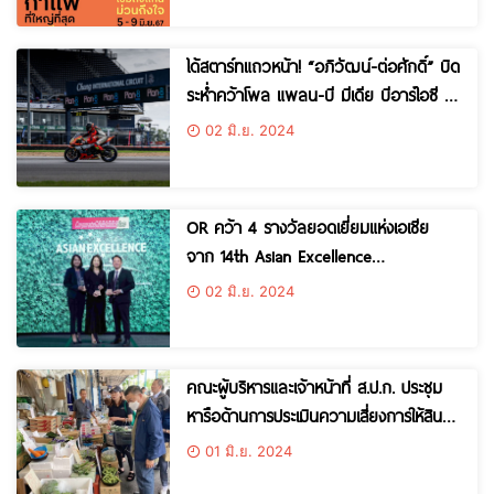
กาแฟดังจากทั่วภาคอีสาน ที่เซ็นทรัล
ขอนแก่น วันที่ 5 – 9 มิถุนายน 67
ได้สตาร์ทแถวหน้า! “อภิวัฒน์-ต่อศักดิ์” บิด
ระห่ำคว้าโพล แพลน-บี มีเดีย บีอาร์ไอซี ซู
เปอร์ไบค์ สนาม 2
02 มิ.ย. 2024
OR คว้า 4 รางวัลยอดเยี่ยมแห่งเอเชีย
จาก 14th Asian Excellence
Award ตอกย้ำความเป็นเลิศในระดับสากล
02 มิ.ย. 2024
คณะผู้บริหารและเจ้าหน้าที่ ส.ป.ก. ประชุม
หารือด้านการประเมินความเสี่ยงการให้สิน
เชื่อเพื่อการเกษตร ร่วมกับบรรษัทการเงิน
01 มิ.ย. 2024
แห่งประเทศญี่ปุ่น