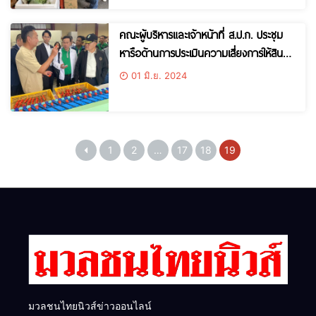
คณะผู้บริหารและเจ้าหน้าที่ ส.ป.ก. ประชุม
หารือด้านการประเมินความเสี่ยงการให้สิน
เชื่อเพื่อการเกษตร ร่วมกับบรรษัทการเงิน
01 มิ.ย. 2024
แห่งประเทศญี่ปุ่น (Japan Finance
Cooperation: JFC) ณ ประเทศญี่ปุ่น
1
2
…
17
18
19
มวลชนไทยนิวส์ข่าวออนไลน์