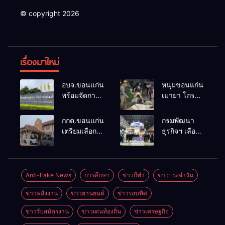
© copyright 2026
เรื่องมาใหม่
อบจ.ขอนแก่น
หนุ่มขอนแก่น
พร้อมจัดการ
เมายา โกรธที่
เลือกตั้ง นา
ครอบครัวขาย
ยกฯ 27 ก.ย.
ที่ดินแล้วไม่
กกต.ขอนแก่น
กรมพัฒนา
รับสมัคร 17-
แบ่งเงินให้ใช้
เตรียมเลือกตั้ง
ธุรกิจฯ เลือก
21 ส.ค. ทุกคน
คว้าหนังสติ๊ก
นายก
แฟรนไชส์ที่
มีสิทธิ์ลง
ยิง ห้องทำงาน
อบจ.ใหม่
ผ่านการ
สมัครรับการ
ผกก.ฯ 2 นัด
ภายใน 60 วัน
พัฒนาเข้า
เลือกตั้งหาก
ตำรวจคุมตัว
ด้วยการ เปิด
ร่วม
Anti-Fake News
การศึกษา
ข่าวกีฬา
ข่าวประจำวัน
คุณสมบัติครบ
ได้ทันควัน
รับสมัครใหม่
งาน Franchise
มั่นใจคนใช้
ข่าวพลังงาน
ข่าวยานยนต์
ข่าวรอบทิศ
ทั้งหมด พร้อม
Expo
สิทธิ์ทะลุ 70%
ระบุ
Thailand by
ข่าวรับสมัตรงาน
ข่าวเด่นท้องถิ่น
ข่าวเศรษฐกิจ
“วัฒนา”ลง
Smart SME